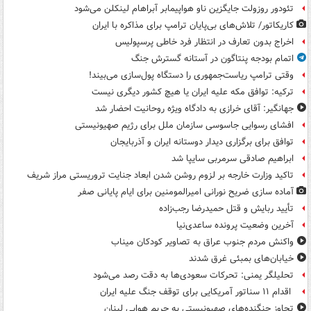
تئودور روزولت جایگزین ناو هواپیمابر آبراهام لینکلن می‌شود
کاریکاتور/ تلاش‌های بی‌پایان ترامپ برای مذاکره با ایران
اخراج بدون تعارف در انتظار فرد خاطی پرسپولیس
اتمام بودجه پنتاگون در آستانه گسترش جنگ
وقتی ترامپ ریاست‌جمهوری را دستگاه پول‌سازی می‌بیند!
ترکیه: توافق مکه علیه ایران یا هیچ کشور دیگری نیست
جهانگیر: آقای خرازی به دادگاه ویژه روحانیت احضار شد
افشای رسوایی جاسوسی سازمان ملل برای رژیم صهیونیستی
توافق برای برگزاری دیدار دوستانه ایران و آذربایجان
ابراهیم صادقی سرمربی سایپا شد
تاکید وزارت خارجه بر لزوم روشن شدن ابعاد جنایت تروریستی مراز شریف
آماده سازی ضریح نورانی امیرالمومنین برای ایام پایانی صفر
تأیید ربایش و قتل حمیدرضا رجب‌زاده
آخرین وضعیت پرونده ساعدی‌نیا
واکنش مردم جنوب عراق به تصاویر کودکان میناب
خیابان‌های بمبئی غرق شدند
تحلیلگر یمنی: تحرکات سعودی‌ها به دقت رصد می‌شود
اقدام ۱۱ سناتور آمریکایی برای توقف جنگ علیه ایران
تجاوز جنگنده‌های صهیونیستی به حریم هوایی لبنان