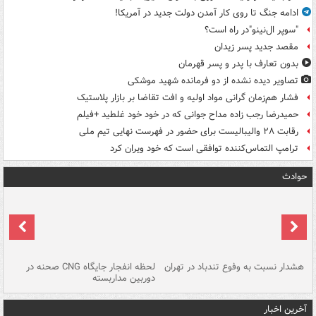
ادامه جنگ تا روی کار آمدن دولت جدید در آمریکا!
"سوپر ال‌نینو"در راه است؟
مقصد جدید پسر زیدان
بدون تعارف با پدر و پسر قهرمان
تصاویر دیده‌ نشده از دو فرمانده شهید موشکی
فشار هم‌زمان گرانی مواد اولیه و افت تقاضا بر بازار پلاستیک
حمیدرضا رجب زاده مداح جوانی که در خود خود غلطید +فیلم
رقابت ۲۸ والیبالیست برای حضور در فهرست نهایی تیم ملی
ترامپ التماس‌کننده توافقی است که خود ویران کرد
حوادث
ای
هشدار نسبت به وفوع تندباد در تهران
لحظه انفجار جایگاه CNG صحنه در
دس
دوربین مداربسته
ات
آخرین اخبار