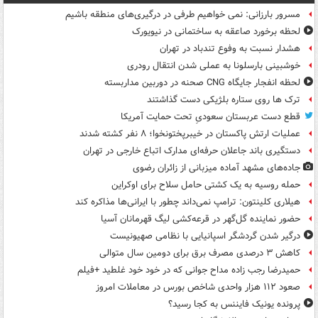
مسرور بارزانی: نمی خواهیم طرفی در درگیری‌های منطقه باشیم
لحظه برخورد صاعقه به ساختمانی در نیویورک
هشدار نسبت به وفوع تندباد در تهران
خوشبینی بارسلونا به عملی شدن انتقال رودری
لحظه انفجار جایگاه CNG صحنه در دوربین مداربسته
ترک ها روی ستاره بلژیکی دست گذاشتند
قطع دست عربستان سعودیِ تحت حمایت آمریکا
عملیات ارتش پاکستان در خیبرپختونخوا؛ ۸ نفر کشته شدند
دستگیری باند جاعلان حرفه‌ای مدارک اتباع خارجی در تهران
جاده‌های مشهد آماده میزبانی از زائران رضوی
حمله روسیه به یک کشتی حامل سلاح برای اوکراین
هیلاری کلینتون: ترامپ نمی‌داند چطور با ایرانی‌ها مذاکره کند
حضور نماینده گل‌گهر در قرعه‌کشی لیگ قهرمانان آسیا
درگیر شدن گردشگر اسپانیایی با نظامی صهیونیست
کاهش ۳ درصدی مصرف برق برای دومین سال متوالی
حمیدرضا رجب زاده مداح جوانی که در خود خود غلطید +فیلم
صعود ۱۱۲ هزار واحدی شاخص بورس در معاملات امروز
پرونده یونیک فایننس به کجا رسید؟