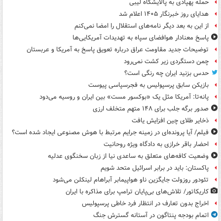
حمله پهپادی به پالایشگاه لیبی
هدایای روز خبرنگار ۱۴۰۵ اعلام شد
از این به بعد دیگر نامه‌های استقلال را امضا نمی‌کنم
پاسخ معنادار هوافضای سپاه به تهدیدات آمریکایی‌ها
توضیحات جدید مقاومت عراق درباره تعویق پاسخ به آمریکا و عربستان
چمن دستگردی زیر کشت نمی‌رود
حدس بزنید ایران چه رنگی است؟
بازیکن سابق پرسپولیس به فجرسپاسی پیوست
پانه‌تا: آمریکا مثل یک «بوکسور مست» بین ایران و روسیه می‌دود
صدور برگه جلب برای ۱۴۸ متهم متخلف ارزی
ذخایر طلای چین افزایش یافت
فیلم/ آیا پرونده‌ای در زمینه جرایم مرتبط با هوش مصنوعی ایجاد شده است؟
احضار باقر خرازی به دادگاه ویژه روحانیت
وضعیت کافه‌های متعلق به ساعدی نیا از زبان سخنگوی عدلیه
پاکستان: باید در برابر اسرائیل متحد شویم
تئودور روزولت جایگزین ناو هواپیمابر آبراهام لینکلن می‌شود
کاریکاتور/ تلاش‌های بی‌پایان ترامپ برای مذاکره با ایران
اخراج بدون تعارف در انتظار فرد خاطی پرسپولیس
اتمام بودجه پنتاگون در آستانه گسترش جنگ