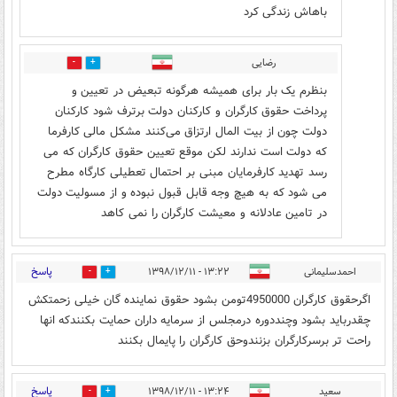
باهاش زندگی کرد
رضایی
0
0
بنظرم یک بار برای همیشه هرگونه تبعیض در تعیین و
پرداخت حقوق کارگران و کارکنان دولت برترف شود کارکنان
دولت چون از بیت المال ارتزاق می‌کنند مشکل مالی کارفرما
که دولت است ندارند لکن موقع تعیین حقوق کارگران که می
رسد تهدید کارفرمایان مبنی بر احتمال تعطیلی کارگاه مطرح
می شود که به هیچ وجه قابل قبول نبوده و از مسولیت دولت
در تامین عادلانه و معیشت کارگران را نمی کاهد
پاسخ
احمدسلیمانی
۱۳:۲۲ - ۱۳۹۸/۱۲/۱۱
1
24
اگرحقوق کارگران 4950000تومن بشود حقوق نماینده گان خیلی زحمتکش
چقدرباید بشود وچنددوره درمجلس از سرمایه داران حمایت بکنندکه انها
راحت تر برسرکارگران بزنندوحق کارگران را پایمال بکنند
پاسخ
سعید
۱۳:۲۴ - ۱۳۹۸/۱۲/۱۱
1
17