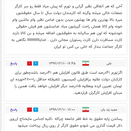
آخی که هر اتفاقی نظیر گرانی و تورم که پیش میاد فقط رو سر کارگر
جمعات خالی میشه وگرنه که کارمندان دولت سال تا سال حقوقشون
میره بالا بهترین وام ها بهشون میدن بدون ضامن نظیر وام ماشین وام
خونه وام کالا همش راحت گیرشون میاد ضامنشون هم فیش حقوقی
خودشونه که اون هم سالیانه به حقوقشون اضافه میشه و بن کالا دارند
کارت مسافرت دارن کارت رستوران مجانی دارن . خدایاااااااااااااا نگاهی به
کارگر جماعت بنداز که خلی بی کس تو ایران
پاسخ
علی
۱۷:۴۵ - ۱۳۹۸/۱۲/۱۱
0
18
اگرتورم ۴۱درصد است طبق قانون افزایش هم ۴۱درصد باشدچطور برای
کارکنان دولت علاوه برافزایش کمیسیون تلفیقکه حداقل را۲۸۰۰خورده ای
تومان تعیین کرده وبعلاوه ۱۵درصد دیگر افزایش خواهد یافت همین را
مبنای افزایش کارگران قراردهید.
پاسخ
مجید زند یان
۱۸:۰۰ - ۱۳۹۸/۱۲/۱۱
0
11
رساندن پایه حقوق به خط فقر جامعه چراکه ،کلیه اجناس مایحتاج ازروی
دلار قیمت گذاری می شودو حقوق کارگر از روی ریال پرداخت میشود