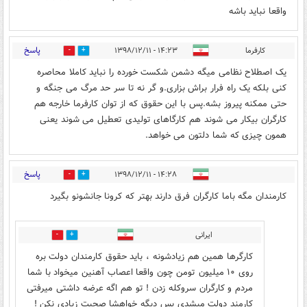
واقعا نباید باشه
پاسخ
کارفرما
۱۴:۲۳ - ۱۳۹۸/۱۲/۱۱
5
7
یک اصطلاح نظامی میگه دشمن شکست خورده را نباید کاملا محاصره
کنی بلکه یک راه فرار براش بزاری.و گر نه تا سر حد مرگ می جنگه و
حتی ممکنه پیروز بشه.پس با این حقوق که از توان کارفرما خارجه هم
کارگران بیکار می شوند هم کارگاهای تولیدی تعطیل می شوند یعنی
همون چیزی که شما دلتون می خواهد.
پاسخ
۱۴:۲۸ - ۱۳۹۸/۱۲/۱۱
14
5
کارمندان مگه باما کارگران فرق دارند بهتر که کرونا جانشونو بگیرد
ایرانی
39
14
کارگرها همین هم زیادشونه ، باید حقوق کارمندان دولت بره
روی ۱۰ میلیون تومن چون واقعا اعصاب آهنین میخواد با شما
مردم و کارگران سروکله زدن ! تو هم اگه عرضه داشتی میرفتی
کارمند دولت میشدی پس دیگه خواهشا صحبت زیادی نکن !