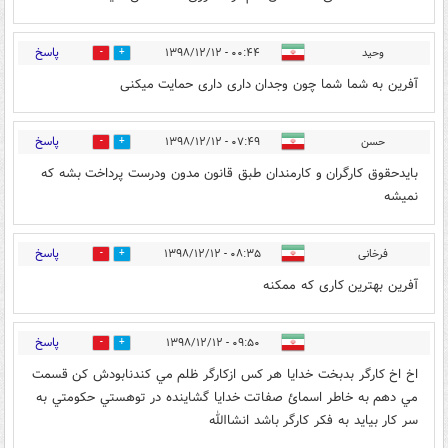
پاسخ
وحید
۰۰:۴۴ - ۱۳۹۸/۱۲/۱۲
0
9
آفرین به شما شما چون وجدان داری داری حمایت میکنی
پاسخ
حسن
۰۷:۴۹ - ۱۳۹۸/۱۲/۱۲
0
0
بایدحقوق کارگران و کارمندان طبق قانون مدون ودرست پرداخت بشه که
نمیشه
پاسخ
فرخانی
۰۸:۳۵ - ۱۳۹۸/۱۲/۱۲
0
0
آفرین بهترین کاری که ممکنه
پاسخ
۰۹:۵۰ - ۱۳۹۸/۱۲/۱۲
0
4
اخ اخ كارگر بدبخت خدايا هر كس ازكارگر ظلم مي كندنابودش كن قسمت
مي دهم به خاطر اسمائ صفاتت خدايا گشاينده در توهستي حكومتي به
سر كار بيايد به فكر كارگر باشد انشاالله