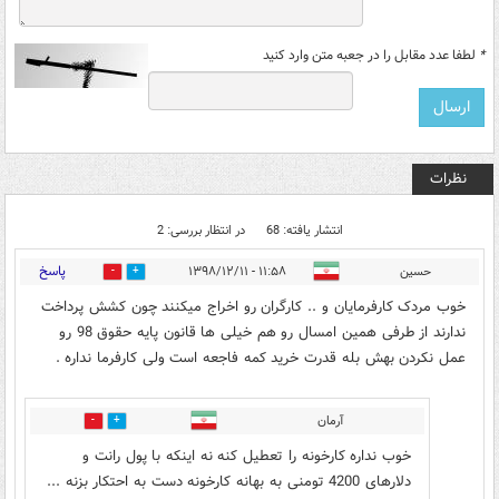
*
لطفا عدد مقابل را در جعبه متن وارد کنید
نظرات
انتشار یافته: 68
در انتظار بررسی: 2
پاسخ
حسین
۱۱:۵۸ - ۱۳۹۸/۱۲/۱۱
91
32
خوب مردک کارفرمایان و .. کارگران رو اخراج میکنند چون کشش پرداخت
ندارند از طرفی همین امسال رو هم خیلی ها قانون پایه حقوق 98 رو
عمل نکردن بهش بله قدرت خرید کمه فاجعه است ولی کارفرما نداره .
آرمان
8
48
خوب نداره کارخونه را تعطیل کنه نه اینکه با پول رانت و
دلارهای 4200 تومنی به بهانه کارخونه دست به احتکار بزنه ...