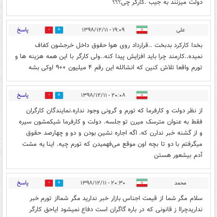
دولت میزنند به جیب .کارگر چی؟؟؟
پاسخ
علی
۱۹:۰۹ - ۱۳۹۸/۱۲/۱۱
0
11
بخدا کارکرد بدبخت ..قرارداد روی هوا حقوق داخل خرجشون کفاف
نمیده..کارمند چرا باید افزایش پیدا کنه..ولی کارگر با این همه هزینه ها و
تورم واقعا تلاش کنین که انشالله این رقم ۴ میلیون ۹۰۰ اوکی بشه
پاسخ
۲۰:۰۸ - ۱۳۹۸/۱۲/۱۱
0
7
از نظر دولت و کارفرما که تورم و گرونی وجود نداره.نمایندگان کارگران
فقط به عنوان مترسک میرن تو جلسه. دولت و کارفرما شیکمشون سیره
و از گشنه خبر ندارن که. اگه اجاره نشین بودن و دو و چهارصد حقوق
میگرفتم با دو تا بچه اون موقع می‌فهمیدن که تورم چیه. اینا یه مشت
آدم بیشعور هستن
پاسخ
محمد
۲۰:۳۰ - ۱۳۹۸/۱۲/۱۱
0
15
سلام مگر شما از قیمت اجناس بازار خبر ندارید مگر شمااز تورم خبر
نداریدچراا ز قانونی که در باره گاگران است دفاع نميشود ایاحق کارگر