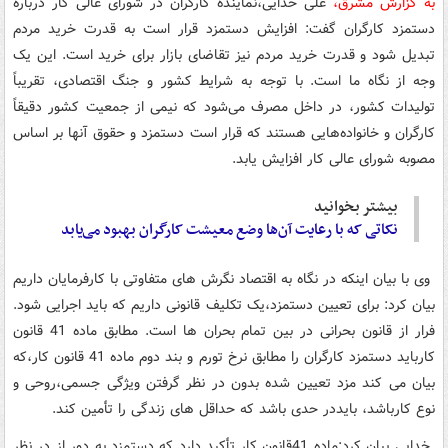
به گزارش مشرق،
علی خدایی،نماینده کارگران در شورای عالی کار درباره
دستمزد کارگران گفت: افزایش دستمزد قرار است به قدرت خرید مردم
تبدیل شود و قدرت خرید مردم نیز تقاضای بازار برای خرید است. این یک
وجه از نگاه ما است. با توجه به شرایط کشور و جنگ اقتصادی، تقریباً
تولیدات کشور، در داخل مصرف می‌شود که نیمی از جمعیت کشور دقیقاً
کارگران و خانواده‌هایی هستند که قرار است دستمزد و حقوق آنها بر اساس
مصوبه شورای عالی کار افزایش یابد.
بیشتر بخوانید
نکاتی که با رعایت آن‌ها وضع معیشت کارگران بهبود می‌یابد
وی با بیان اینکه در نگاه به اقتصاد نگرش های متفاوتی با کارفرمایان داریم
بیان کرد: برای تعیین دستمزد،یک تکلیف قانونی داریم که باید اجرایی شود.
فرار از قانون بحرانی در بین تمام بحران ها است. مطابق ماده 41 قانون
کارباید دستمزد کارگران را مطابق نرخ تورم و بند دوم ماده 41 قانون کار،که
بیان می کند مزد تعیین شده بدون در نظر گرفتن ویژگی جسمی،روحی و
نوع کارباشد، بایددر حدی باشد که حداقل های زندگی را تأمین کند.
خدایی بیان کرد:ماده 41قانون کار تأکید دارد که دستمزد به دور از در نظر