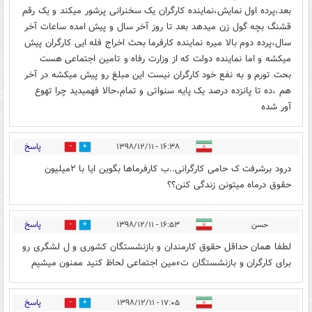
بعد،پرده اول نمایش،نماینده کارگران یک سخنرانی پرشور میکند و یک رقم
قشنگ بچه گول زن میدهد بعد تا روز آخر سال و پیش امده ساعات آخر
سال،پرده دوم بالا میره نماینده کارفرما بحث اخراج فله ایی کارگران پیش
میکشه و اما نماینده دولت که از وزارت رفاه و تامین اجتماعی هست
بحت تورم و به نفع خود کارگران نیست این مبلغ رو پیش میکشه در آخر
هم ،ده تا پانزده درصد یک پایه سنواتی و تمام،حالا فهمیدید چرا تهوع
آور شده
پاسخ
۱۶:۳۸ - ۱۳۹۸/۱۲/۱۱
0
11
درود برشرفت ک حامی کارگرانی..ب کارفرماها بگوین ایا با ۲میلیون
حقوق درماه میتونن زندگی کنن؟؟
پاسخ
حسن
۱۶:۵۳ - ۱۳۹۸/۱۲/۱۱
0
4
لطفا همان حداقل حقوق کارمندان و بازنشستگان کشوری و ل لشگری رو
برای کارگران و بازنشستگان تءمین اجتماعی لحاظ کنید ممنون میشیم
پاسخ
۱۷:۰۵ - ۱۳۹۸/۱۲/۱۱
0
7