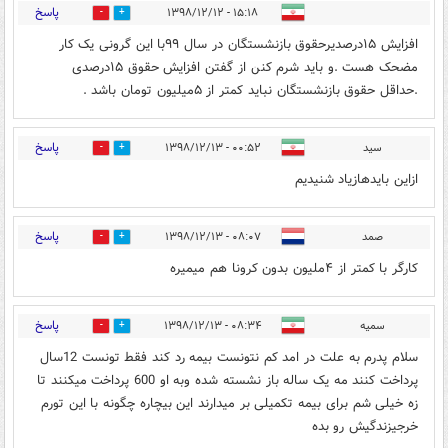
پاسخ
۱۵:۱۸ - ۱۳۹۸/۱۲/۱۲
0
0
افزایش ۱۵درصدیرحقوق بازنشستگان در سال ۹۹با این گرونی یک کار
مضحک هست .و باید شرم کنن از گفتن افزایش حقوق ۱۵درصدی
.حداقل حقوق بازنشستگان نباید کمتر از ۵میلیون تومان باشد .
پاسخ
سید
۰۰:۵۲ - ۱۳۹۸/۱۲/۱۳
0
0
ازاین بایدهازیاد شنیدیم
پاسخ
صمد
۰۸:۰۷ - ۱۳۹۸/۱۲/۱۳
0
0
کارگر با کمتر از ۴ملیون بدون کرونا هم میمیره
پاسخ
سمیه
۰۸:۳۴ - ۱۳۹۸/۱۲/۱۳
1
0
سلام پدرم به علت در امد کم نتونست بیمه رد کند فقط تونست 12سال
پرداخت کنند مه یک ساله باز نشسته شده وبه او 600 پرداخت میکنند تا
زه خیلی شم برای بیمه تکمیلی بر میدارند این بیچاره چگونه با این تورم
خرجیزندگیش رو بده