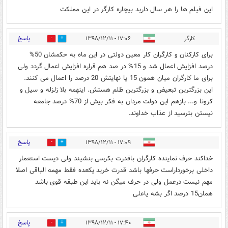
این فیلم ها را هر سال دارید بیچاره کارگر در این مملکت
پاسخ
کارگر
۱۷:۰۶ - ۱۳۹۸/۱۲/۱۱
0
27
برای کارکنان و کارگران کار معین دولتی در این ماه به حکمشان 50%
درصد افزایش اعمال شد و 15% در صد هم قراره افزایش اعمال گردد ولی
برای ما کارگران میان همون 15 یا نهایتش 20 درصد را اعمال می کنند.
این بزرگترین تبعیض و بزرگترین ظلم هستش. اینهمه بلا زلزله و سیل و
کرونا و... بازهم این دولت مردان به فکر بیش از 70% درصد جامعه
نیستن بترسید از عذاب خداوند.
پاسخ
۱۷:۰۹ - ۱۳۹۸/۱۲/۱۱
0
8
خداکند حرف نماینده کارگران باقدرت بکرسی بنشیند ولی دیست استعمار
داخلی برخورداراست حرفها باشد قدرت خرید یکعده فقط مهمه الباقی اصلا
مهم نیست درعمل ولی در حرف میگن نه باید این طبقه قوی باشد
همان15 درصد اگر بشه یاعلی
پاسخ
۱۷:۴۰ - ۱۳۹۸/۱۲/۱۱
0
9