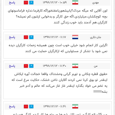
پاسخ
مهدی
۱۰:۵۹ - ۱۳۹۸/۱۲/۱۲
0
0
اون آقایی که میگه مردک؟یابیشعوریامفتخوراگه.کارفرما،نداره فراماسونهای
بچه کوچکشان،میلیاردی.اگه حق کارگر و.بدخوابی ازشون.کم نمیشه؟
کارگران.هم آدمند باید خوب.زندگی کنند
پاسخ
جان نثاری
۱۱:۱۷ - ۱۳۹۸/۱۲/۱۲
0
29
اگراین کار انجام شود خیلی خوب است چون همیشه زحمات کارگران دیده
نمی شود با تشکر از مسئولینی که ازکارگران حمایت می کنند
پاسخ
من
۱۱:۳۰ - ۱۳۹۸/۱۲/۱۲
0
23
حقوق قطره چکانی و تورم گرانی وحشتناک واقعا خجالت آوره ایکاش
اینقدر تو بوق کرنا نمی کردند آقایان ناخن خشک، حکایت مرغ است که
یه تخم می خواد بگذارد اینقدر غاز غاز می‌کند که عالم و آدم خبر
بشه!!!!!!!!
پاسخ
۱۱:۴۱ - ۱۳۹۸/۱۲/۱۲
0
7
من 25ساله کارگرم توی اکثر شهرها وپروژه ها کار کردم کارگر همیشه