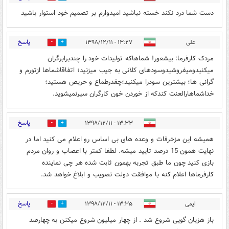
دست شما درد نکند خسته نباشید امیدوارم بر تصمیم خود استوار باشید
پاسخ
علی
۱۳:۲۷ - ۱۳۹۸/۱۲/۱۱
6
25
مردک کارفرما: بیشعور! شماهاکه تولیدات خود را چندبرابرگران
میکنیدومیفروشیدوسودهای کلانی به جیب میزنید؛ اتفاقاشماها ازتورم و
گرانی ها؛ بیشترین سودرا میکنید؛چقدرطماع و حریص هستید؛
خداشماهارالعنت کندکه از خوردن خون کارگران سیرنمیشوید.
پاسخ
۱۳:۳۳ - ۱۳۹۸/۱۲/۱۱
0
16
همیشه این مزخرفات و وعده های بی اساس رو اعلام می کنید اما در
نهایت همون 15 درصد تایید میشه. لطفا کمتر با اعصاب و روان مردم
بازی کنید چون ما طبق تجربه بهمون ثابت شده هر چی نماینده
کارفرماها اعلام کنه با موافقت دولت تصویب و ابلاغ خواهد شد.
پاسخ
ایمی
۱۳:۳۵ - ۱۳۹۸/۱۲/۱۱
0
12
باز هزیان گویی شروع شد . از چهار میلیون شروع میکنن به چهارصد