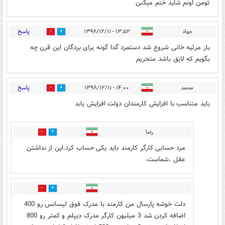
تومن اونم شاید ختم میکنن
پاسخ
جواد
۱۳:۵۲ - ۱۳۹۸/۱۲/۱۱
5
27
باز مرثیه خانی شروع شد دستمزد گدا گونه برای بردگان این قرن چه
بگویم که لایق باشد متحریم
پاسخ
محمد
۱۴:۰۰ - ۱۳۹۸/۱۲/۱۱
9
33
باید متناسب با افزایش کارمندان دولت افزایش یابد
رضا
9
15
مرد حسابی کارگر کارمند باید یکی حساب کرد.این از نداشتن
عقل .شماست.
4
7
دلت خوشه پارسال من کارمند با مدرک فوق لیسانس رو 400
اضافه کردن شد 3 میلیون کارگر مدرک دیپلم و کمتر رو 800