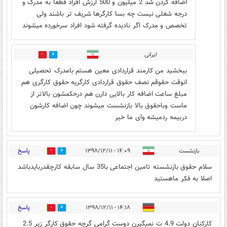
اضافه کردن شد 2 میلیون و 500 ارزش افراد قطعا به مدرک و
درجه شغلی نیست چه بسا کارگرها شریف تر باشند ولی
تخصص و مدرک اگر نادیده گرفته شود افراد سرخورده میشوند
ایرانی
5
0
ببخشید من کارمند قراردادی معین هستم بامدرک تحصیلی
انوقت حقوقم نصف حقوق قراردادی کارگریه حقوق کارگری هم
مبلغ ساعت اضافه کار بالایی دارن هم درحکمشون بالاتر از
ماست وباحقوق بالا بازنشست میشوند چون اضافه کارشون
دربیمه ردمیشه وای ما خیر
پاسخ
بازنشست
۱۴:۰۹ - ۱۳۹۸/۱۲/۱۱
2
5
سلام حقوق بازنشسته تامین اجتماعی با35 سال سابقه کارچقدربایدباشد
اصلا به فکر ماهستید
پاسخ
۱۴:۱۸ - ۱۳۹۸/۱۲/۱۱
3
3
کارکنان دولت 4.9 ت نمیگیرن دوست گرامی گرچه حقوق کارگر زیر 2.5