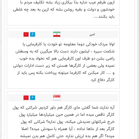
ازون طرفم عیب نداره بذا بیکاری زیاد بشه تکلیف مردم با
خودشون و دولت و بقیه روشن بشه که ازین به بعد چه غلطی
باید بکنند....
امیر
6
32
اولا مردک خودکی دوما معلومه تو خودت یا کارفرمایی یا
شکمت سیره ، ایشون دارند دست بالا میگیرن که به وسطش
راضی بشن دو طرف اون کارفرمایی هم که نخواد بده خوب
نمیده ولی بعضی از کارگرها هستن که زیر دست ادارات دولتی
و .... کار میکنن که کارفرما میتونه پرداخت بکنه پس باید از
کارگر دفاع کرد
1
15
آره ندارند شما گفتی مای کارگر هم باور کردیم. شرکتی که پول
کارگر ناقص میده اما در همین حین میلیاردها میلیارد پول
خرج شرکتهای جدیدش میکنه، پول نداره؟ شرکتی که پول
کارگر بعد از ماها نداده ، آیا همراه با سودش میده؟ اصلا
میده؟ اگر هم بده ارزش نداره. حتی کامل هم بدن نمیشه