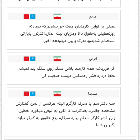
مریم
2
7
لعنتی به تواین کارمندان مفت خوربیشعورکه درماه١٥
روزتعطیلی باحقوق بالا ومزایای بیت المال.اکثرتون باپارتی
استخدام شدیدوبامدرک پایین دردودهه اخیر.
ایرانی
0
7
اگر قرارباشه همه کارمند باشن سنگ روی سنگ بند نمیشه
لطفا درباره قشر زحمتکش درست صحبت کن
علیرضا
1
7
خب دکتر منم با مدرک کارگرم البته هرکسی از لحن گفتارش
مشخصه چقدر...بعدکارمند تا تقی به توقی میخوره تعطیل
ولی قشر کارگر سنگم بباره سرکاره ربع حقوق یه کارگر نباید
بگیرین شما