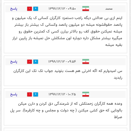
پاسخ
محمد
۰۹:۵۰ - ۱۳۹۸/۱۲/۱۲
0
7
اینم ازی بی عدالتی دیگه راجب دستمزد کارگران کسانی ک یک میلیون و
پانصد حقوقشونه میشه دو میلیون پانصد وکسانی ک بیشتر باز بیشتر
میشه نمیکنن حقوق کف رو بالاتر بیارن کسی ک کمترین حقوق رو
میگیره بیشتر مشکل داره دوباره اون مشکلش حل نمیشه باز پایین تراز
بقیه میشه
پاسخ
۰۹:۵۴ - ۱۳۹۸/۱۲/۱۲
0
8
س امیدوارم که اگه اخرتی هم هست بتونید جواب تک تک این کارگران
رابدید
پاسخ
۱۰:۲۵ - ۱۳۹۸/۱۲/۱۲
0
0
وعده همه کارگران زحمتکش که از شرمندگی دق کردن و دارن میکن
بااونایی که حق کشی میکنن ( چه دولت و مجلس و چه کارفرما). سر پل
صراط