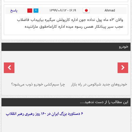
پاسخ
۱۶:۱۹ - ۱۳۹۹/۰۸/۱۲
Ahmad
0
0
والان ۳ه ماه پول نداده جون اداره کارپولش میگیره بیاییداب فاضلاب
عجب سیر پینانکار همس رسوه میده اداره کاراماحقوق ماراننیده
خودرو
خودروهای جدید شیائومی در راه بازار
چرا سیم‌کشی خودرو ذوب می‌شود؟
شو
این مطالب را از دست ندهید....
۶ دستاورد بزرگ ایران در ۱۶۰ روز رهبری رهبر انقلاب