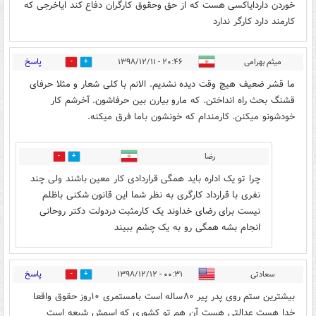
خوردن داردایاکسی هست که از حق وحقوق کارگران دفاع کند ایاخرجی که
کارمند دارد کارگر ندارد
پاسخ
میثم بهرامی
۲۰:۴۶ - ۱۳۹۸/۱۲/۱۱
0
7
ما قشر ضعیف هیچ وقت دیده نشدیم. الانم با کلی شعار و مثلا حرفای
قشنگ بحث راه انداختن. که مارو بیارن بین حرفاشون. آخرشم کار
خودشونو میکنن. کارمندام که خونشون باما فرق میکنه.
رضا
0
11
چرا تو یک اداره باید همگی قراردادی کار معین باشند ولی چند
نفری با قرارداد کارگری به نظر شما این قانون شکنی باظلم
نیست برای رضای خداوند یک کارمثبت دردولت دکتر روحانی
انجام بشه همگی رو به یک چشم ببیند
پاسخ
سعادتی
۰۰:۳۱ - ۱۳۹۸/۱۲/۱۲
0
1
بیشترین ستم روی پدر پیر ۸۰ساله است بامستمری ۱۰روز حقوق واقعا
خدا هست عدالتی هست آن هم تو کشوری که اسمش شیعه است