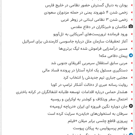
یونان به دنبال گسترش حضور نظامی در خلیج فارس
زخمی شدن ۴ شهروند یمنی در حمله مزدوران سعودی
زخمی شدن ۳ نظامی لبنانی در زوطر غربی
عکاسان و خبرنگاران در دفاع مقدس
ورود فرمانده تروریست‌های آمریکایی به تل‌آویو
آغاز تحقیقات سازمان ملل درباره جاسوسی کارمندش برای اسرائیل
مسیر درآمدزایی فراموش شده لیگ برتری‌ها
پیمان دفاعی مکه!
مربی سابق استقلال سرمربی آفریقای جنوبی شد
دستگیری مسئول یک اداره آستارا در پرونده فساد مالی
مجتبی جباری تیم جدیدش را انتخاب کرد
روایت رسانه عبری از دخالت آشکار ترامپ در کوبا
هشدار حماس درباره اقدامات توسعه طلبانه اشغالگران در کرانه باختری
احتمال سفر ویتکاف و کوشنر به اوکراین و روسیه
جان دوباره نگین فیروزه ای ایران «دریاچه ارومیه»
سرطان به استخوان‌های «بایدن» سرایت کرده است
پیروزی قاطع چلسی برابر میلان +فیلم
مهاجم پرسپولیس به پیکان پیوست