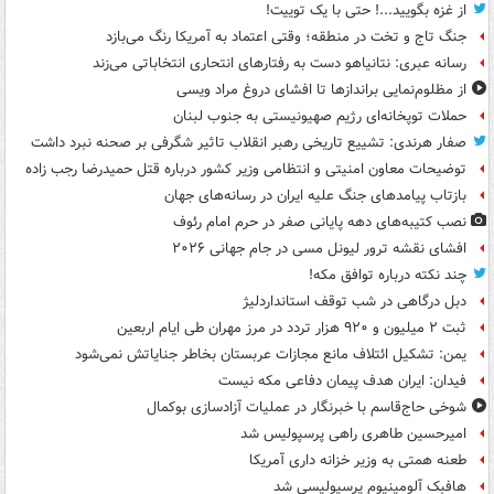
از غزه بگویید...! حتی با یک توییت!
جنگ تاج و تخت در منطقه؛ وقتی اعتماد به آمریکا رنگ می‌بازد
رسانه عبری: نتانیاهو دست به رفتارهای انتحاری انتخاباتی می‌زند
از مظلوم‌نمایی براندازها تا افشای دروغ مراد ویسی
حملات توپخانه‌ای رژیم صهیونیستی به جنوب لبنان
صفار هرندی: تشییع تاریخی رهبر انقلاب تاثیر شگرفی بر صحنه نبرد داشت
توضیحات معاون امنیتی و انتظامی وزیر کشور درباره قتل حمیدرضا رجب زاده
بازتاب پیامدهای جنگ علیه ایران در رسانه‌های جهان
نصب کتیبه‌های دهه پایانی صفر در حرم امام رئوف
افشای نقشه ترور لیونل مسی در جام جهانی ۲۰۲۶
چند نکته درباره توافق مکه!
دبل درگاهی در شب توقف استانداردلیژ
ثبت ۲ میلیون و ۹۲۰ هزار تردد در مرز مهران طی ایام اربعین
یمن: تشکیل ائتلاف مانع مجازات عربستان بخاطر جنایاتش نمی‌شود
فیدان: ایران هدف پیمان دفاعی مکه نیست
شوخی حاج‌قاسم با خبرنگار در عملیات آزادسازی بوکمال
امیرحسین طاهری راهی پرسپولیس شد
طعنه همتی به وزیر خزانه داری آمریکا
هافبک آلومینیوم پرسپولیسی شد