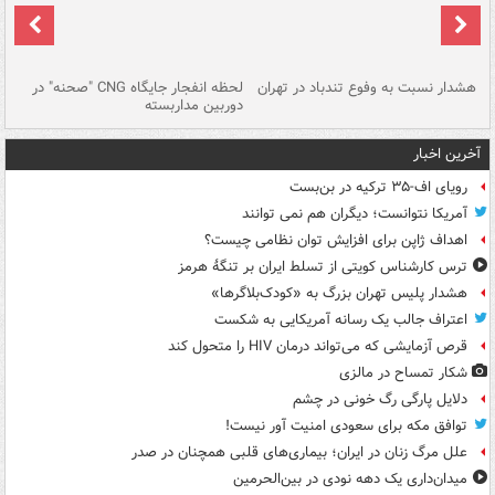
ای
هشدار نسبت به وفوع تندباد در تهران
لحظه انفجار جایگاه CNG "صحنه" در
دس
دوربین مداربسته
ات
آخرین اخبار
رویای اف-۳۵ ترکیه در بن‌بست
آمریکا نتوانست؛ دیگران هم نمی توانند
اهداف ژاپن برای افزایش توان نظامی چیست؟
ترس کارشناس کویتی از تسلط ایران بر تنگۀ هرمز
هشدار پلیس تهران بزرگ به «کودک‌بلاگرها»
اعتراف جالب یک رسانه آمریکایی به شکست
قرص آزمایشی که می‌تواند درمان HIV را متحول کند
شکار تمساح در مالزی
دلایل پارگی رگ خونی در چشم
توافق مکه برای سعودی امنیت آور نیست!
علل مرگ زنان در ایران؛ بیماری‌های قلبی همچنان در صدر
میدان‌داری یک دهه نودی در بین‌الحرمین