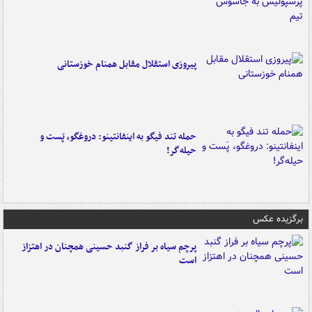
پیروزی استقلال مقابل همنام خوزستانی
حمله تند فیگو به اینفانتینو: دروغگو، پَست‌ و
حیله‌گر!
برگزیده عکس
پرچم سیاه بر فراز گنبد حسینی همچنان در اهتزاز
است