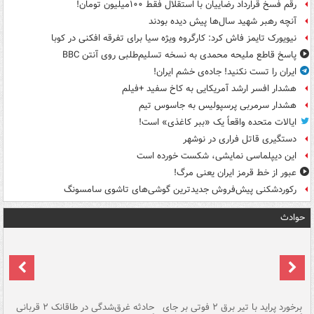
رقم فسخ قرارداد رضاییان با استقلال فقط ۱۰۰میلیون تومان!
آنچه رهبر شهید سال‌ها پیش دیده بودند
نیویورک تایمز فاش کرد: کارگروه ویژه سیا برای تفرقه افکنی در کوبا
پاسخ قاطع ملیحه محمدی به نسخه تسلیم‌طلبی روی آنتن BBC
ایران را تست نکنید! جاده‌ی خشم ایران!
هشدار افسر ارشد آمریکایی به کاخ سفید +فیلم
هشدار سرمربی پرسپولیس به جاسوس تیم
ایالات متحده واقعاً یک «ببر کاغذی» است!
دستگیری قاتل فراری در نوشهر
این دیپلماسی نمایشی، شکست خورده است
عبور از خط قرمز ایران یعنی مرگ!
رکوردشکنی پیش‌فروش جدیدترین گوشی‌های تاشوی سامسونگ
حوادث
برخورد پراید با تیر برق ۲ فوتی بر جای
حادثه غرق‌شدگی در طاقانک ۲ قربانی
پد