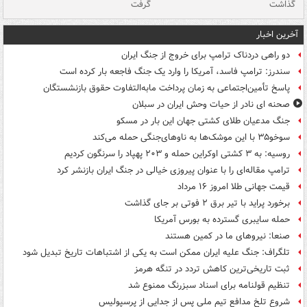
گذاشت
گرفت
جس
آخرین اخبار
دو راهی دردناک ترامپ برای خروج از جنگ ایران
سندرز: ترامپ فاسد، آمریکا را وارد یک جنگ فاجعه بار کرده است
پاسخ تأمین‌اجتماعی به زمان پرداخت مابه‌التفاوت حقوق بازنشستگان
صحنه ای نادر از حیات وحش ایران در سبلان
جنگ مدعیان طلای کشتی جهان این بار در مسکو
سوخو۳۵ با این موشک‌ها به ناوهای‌جنگی حمله می‌کند
روسیه: به ۳ کشتی اوکراین حمله و ۲۰۳ پهپاد را سرنگون کردیم
ترامپ مقاله‌ای را با عنوان پیروزی خیالی در جنگ ایران بازنشر کرد
قیمت جهانی طلا امروز ۱۶ مرداد
برخورد پراید با تیر برق ۲ فوتی بر جای گذاشت
حمله سایبری گسترده به بورس آمریکا
صنعا: نیروهای ما در کمین‌ هستند
تلگراف: جنگ علیه ایران ممکن است به یکی از اشتباهات تاریخ تبدیل شود
ثبت تاریخی‌ترین کاهش تردد در تنگه هرمز
تنظیم قولنامه برای اسناد سبزرنگ ممنوع شد
شروع تلخ مدافع تیم ملی پس از جدایی از پرسپولیس