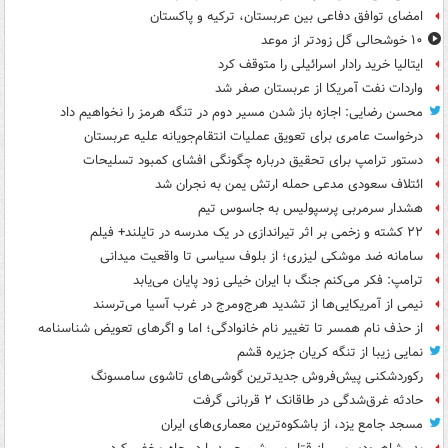
امضای توافق دفاعی بین عربستان، ترکیه و پاکستان
۱۰ خوشحالی گل زودتر از موعد
ایتالیا خرید رادار اسرائیلی را متوقف کرد
واردات نفت آمریکا از عربستان صفر شد
محسن رضایی: اجازه باز شدن مسیر دوم در تنگه هرمز را نخواهیم داد
درخواست عامری برای تعویق عملیات انتقام‌جویانه علیه عربستان
دستور ترامپ برای تحقیق درباره چگونگی افشای کمبود تسلیحات
ائتلاف سعودی مدعی حمله ارتش یمن به نجران شد
هشدار سرمربی پرسپولیس به جاسوس تیم
۲۲ کشته و زخمی بر اثر تیراندازی در یک مدرسه در تایلند+ فیلم
سامانه ضد موشکی لیزری؛ از بلوف سیاسی تا واقعیت میدانی
ترامپ: فکر می‌کنم جنگ با ایران خیلی زود پایان می‌یابد
نیمی از آمریکایی‌ها از تشدید هرج‌ومرج در غرب آسیا می‌ترسند
از حذف نام همسر تا تغییر نام خانوادگی؛ اما و اگرهای تعویض شناسنامه
نمایی زیبا از تنگه کریان جزیره قشم
رکوردشکنی پیش‌فروش جدیدترین گوشی‌های تاشوی سامسونگ
حادثه غرق‌شدگی در طاقانک ۲ قربانی گرفت
مسجد جامع یزد، از باشکوه‌ترین معماری‌های ایران