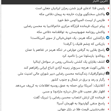
آخرین اخبار
پلیس فتا: ادعای فریز شدن رمزارز ایرانیان جعلی است
واکنش سخنگوی وزارت خارجه به پیمان دفاعی مکه
طارمی از لیست المپیاکوس خط خورد
پیام تبریک فرمانده قرارگاه مرکزی خاتم‌الانبیا به محسن رضایی
واکنش روزنامه صهیونیستی به توافقنامه دفاعی مکه
بازگشایی تنگه هرمز، یک خوش‌خیالی از سوی آمریکاست!
بازیکنی که چشم فلیک را گرفت!
پاسخ بقایی به گرفتن عوارض در تنگه هرمز در تفاهم با عمان
رونالدو: بارسلونا من را ناامید کرد
کشف بقایای یک کشتی باستانی رومی در سواحل ایتالیا
بقایی:کویت هرچه سریع‌تر زمینه آزادی اتباع ایرانی رافراهم کند
اینفوگرافیک/ زندگینامه محسن رضایی دبیر شورای عالی امنیت‌ ملی
رگبار و رعد و برق در شمال و جنوب کشور
آتلانتیک: آمریکا برای حمله به عمق روسیه اطلاعات به کی‌یف می‌دهد
اظهار نظر عجیب فان خال درباره مارادونا و مسی
فرمانده کل ارتش انتصاب محسن رضایی را تبریک گفت
پاسخ منفی گواردیولا به قهرمان آسیا!
عقب‌نشینی قیمت طلا در بازار جهانی