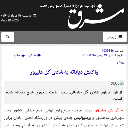
دوشنبه ۱۹ مرداد ۱۴۰۵ -
Aug 10 2026
ورزش
کد خبر
1039546
تاریخ انتشار:
۱۹ بهمن ۱۳۹۸ - ۲۲:۴۲
۸ نظر
چاپ
ورزش
واکنش دیاباته به شادی گل علیپور
از قرار معلوم شادی گل جنجالی علیپور باعث دلخوری شیخ دیاباته شده
است.
به گزارش مشرق
،
دیدار مرحله یک‌چهارم نهایی جام حذفی کشور میان
شهرداری ماهشهر و
پرسپولیس
چندی پیش در ورزشگاه تختی آبادان برگزار
شد و در نهایت با برتری ۲ بر صفر شاگردان کالدرون به اتمام رسید. این