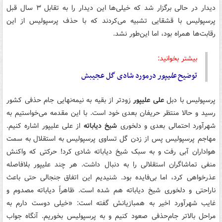
دیدار در حالی برگزار شد که خیلی‌ها این دیدار را به تقابل ۳ سال قبل
پرسپولیس با قشقایی تشبیه می‌کردند که با حذف پرسپولیس از این
رقابت‌ها همراه بود، اما این‌طور نشد.
بیشتر بخوانید:
توضیح
علیپور
درمورد شادی گل عجیبش
پرسپولیس با دبل
علی علیپور
زودتر از بقیه به نیمه‌نهایی جام حذفی کشور
رسید و حالا منتظر حریفان بعدی خود است. با این مقدمه می‌خواستیم به
شهرآورد احتمالی بعدی و دلخوری
شیخ دیاباته
از علی علیپور اشاره کنیم.
مهاجم پرسپولیس پس از زدن گل تساوی پرسپولیس به استقلال به سمت
هواداران آبی رفت و به سبک شیخ دیاباته شادی کرد! حرکتی که واکنش
منفی تماشاگران استقلالی را به دنبال داشت. هر چند علیپور بلافاصله
عذرخواهی کرد، اما بی‌فایده بود. شنیدیم این اتفاق جنجالی حتی باعث
ناراحتی و دلخوری شیخ دیاباته هم شده است. ظاهراً دیاباته مصدوم و
غایب شهرآورد اخیر به همبازیانش گفته است: «خیلی دوست دارم به
مراحل بالاتر جام‌حذفی صعود کنیم و به پرسپولیس بخوریم. آنگاه جواب