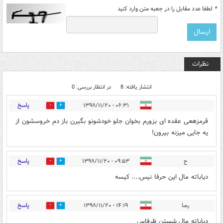
*
لطفا عدد مقابل را در جعبه متن وارد کنید
نظرات
انتشار یافته: 8
در انتظار بررسی: 0
پاسخ
۰۶:۳۱ - ۱۳۹۸/۱۱/۲۰
21
9
قرمزهعی عقده ای بزورم بخوان جلو خودشونو بگیرن باز دم خروسشون از
یه جایی میزنه بیرون!
پاسخ
ح
۰۹:۵۳ - ۱۳۹۸/۱۱/۲۰
6
26
دیاباته مال این حرفا نیس.... کیسه
پاسخ
رصا
۱۴:۱۹ - ۱۳۹۸/۱۱/۲۰
1
5
دیاباته مال شستن ظرفاس