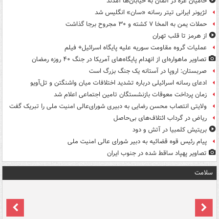
حامیان غزه در آلمان به خیابان‌ها آمدند
لژیونر ایرانی تیتر رسانه «سان» انگلیس شد
حملات یمن به المخا ۷ کشته و ۳۰ مجروح برجا گذاشت
از هرمز تا قلب تهران
عملیات گروه مقاومت سوریه علیه پایگاه اسرائیل+ فیلم
تصاویر ماهواره‌ای از انهدام پایگاه‌های آمریکا در جنگ ۴۰ روزه رمضان
صربستان: اروپا در آستانه یک جنگ بزرگ است
ادعای رسانه اسرائیلی درباره تشدید اختلافات میان واشنگتن و تل‌آویو
زمان پرداخت معوقات بازنشستگان تامین اجتماعی اعلام شد
ولایتی انتصاب محسن رضایی به دبیری شورای‌عالی امنیت ملی را تبریک گفت
ریاض در گرداب ائتلاف‌های بی‌حاصل
بریتیش کلمبیا در آتش و دود
پیام رئیس قوه قضائیه به دبیر شورای عالی امنیت ملی
تصاویر پهپاد ساقط شده در جنوب ایران
سلامت