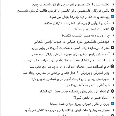
تخلیه بیش از یک میلیون نفر در پی طوفان شدید در چین
تلاش آوارگان فلسطینی برای کاستن از گرمای طاقت فرسای تابستان
پهپادهای شاهد از دید رادارها پنهان می‌شوند
نگرانی تل‌آویو از پیوستن قاهره به «توافق مکه»
تظاهرات گسترده در سئوتا
چرا رونالدو به مسی تسلیت نگفت؟
خودکشی دانشجوی دوره خلبانی در جنوب اراضی اشغالی
اعتراف بی‌سابقه یک افسر به شکست آمریکا در برابر ایران
آماده‌باش پلیس راهور برای موج سفرهای پایانی ماه صفر
بازداشت عامل انتشار مطالب اهانت‌آمیز درباره راهپیمایی اربعین
حرم امیرالمومنین محیای سوگواری برای پیامبر مهربانی شد
وزیر آموزش و پرورش: ۶ هزار فضای ورزشی در مدارس ایجاد شد
مدیرعامل پرسپولیس قیمت آخر را برای نساجی تعیین کرد
خودکُشی النصر به خاطر رونالدو
گوشه‌ای از زیبایی‌های پناهگاه‌ حیات‌وحش کرمانشاه
امداد غیبی یا نقص فنی!؟
ایران از نظر راهبردی پیروز میدان شده است!
سردار معروفی: ملت ایران از دادخواهی خون کودکانش نمی‌گذرد