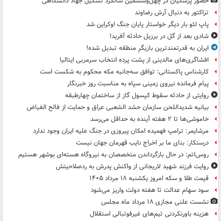
حضور پزشکیان در چهل‌وششمین سالگرد تشکیل جهاد دانشگاهی
تراکتور به دنبال آرش رضاوند
پاپ لئو بار دیگر خواستار پایان جنگ اوکراین شد
شادی بعد از گل در برزیل حادثه آفرید!
ایران به قدرتمندترین بازیگرِ منطقه تبدیل شده!
افشاگری‌های مالدینی از پشت پرده انتخاب سرمربی ایتالیا
کارشناس پاکستانی: توافق سه‌جانبه مکه محکوم به شکست است
پیام فرمانده نیروی زمینی سپاه به مناسبت روز خبرنگار
روایتی از حادثه سقوط کپسول گاز از ساختمان چهارطبقه
بیانیه شدیداللحن سازمان حشد الشعبی عراق و حمایت از فالح الفیاض
خاموشی‌ها تا ۲ هفته آینده به حداقل می‌رسد
مرشایمر: ترامپ فهمیده امکان پیروزی در جنگ علیه ایران وجود ندارد
درستکار: بنای ما بر اخراج نایب قهرمان جهان نیست
روس‌اتم: در حال بازگرداندن متخصصان به نیروگاه هسته‌ای بوشهر هستیم
روایت فرزند شهید لاریجانی از واکنش پدرش به ردصلاحیتش
قیمت طلا و سکه امروز یکشنبه ۱۸ مرداد ۱۴۰۵
سود سهام عدالت تا هفته دولت واریز می‌شود
نشست علنی مجازی ۱۸ مرداد ماه مجلس
هزینه باورنکردنی تیم‌های غیرفوتبالی استقلال