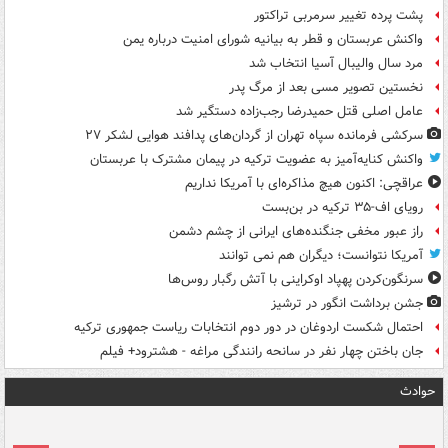
پشت پرده تغییر سرمربی تراکتور
واکنش عربستان و قطر به بیانیه شورای امنیت درباره یمن
مرد سال والیبال آسیا انتخاب شد
نخستین تصویر مسی بعد از مرگ پدر
عامل اصلی قتل حمیدرضا رجب‌زاده دستگیر شد
سرکشی فرمانده سپاه تهران از گردان‌های پدافند هوایی لشکر ۲۷
واکنش کنایه‌آمیز به عضویت ترکیه در پیمان مشترک با عربستان
عراقچی: اکنون هیچ مذاکره‌ای با آمریکا نداریم
رویای اف-۳۵ ترکیه در بن‌بست
راز عبور مخفی جنگنده‌های ایرانی از چشم دشمن
آمریکا نتوانست؛ دیگران هم نمی توانند
سرنگون‌کردن پهپاد اوکراینی با آتش رگبار روس‌ها
جشن برداشت انگور در ترشیز
احتمال شکست اردوغان در دور دوم انتخابات ریاست جمهوری ترکیه
جان باختن چهار نفر در سانحه رانندگی مراغه - هشترود+ فیلم
حوادث