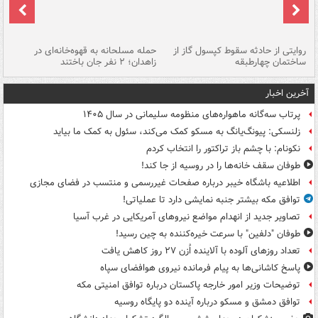
روایتی از حادثه سقوط کپسول گاز از
حمله مسلحانه به قهوه‌خانه‌ای در
عا
ساختمان چهارطبقه
زاهدان؛ ۲ نفر جان باختند
دس
آخرین اخبار
پرتاب سه‌گانه ماهواره‌های منظومه سلیمانی در سال ۱۴۰۵
زلنسکی: پیونگ‌یانگ به مسکو کمک می‌کند، سئول به کمک ما بیاید
نکونام: با چشم باز تراکتور را انتخاب کردم
طوفان سقف خانه‌ها را در روسیه از جا ‌کند!
اطلاعیه باشگاه خیبر درباره صفحات غیررسمی و منتسب در فضای مجازی
توافق مکه بیشتر جنبه نمایشی دارد تا عملیاتی!
تصاویر جدید از انهدام مواضع نیروهای آمریکایی در غرب آسیا
طوفان "دلفین" با سرعت خیره‌کننده به چین رسید!
تعداد روزهای آلوده با آلاینده اُزن ۲۷ روز کاهش یافت
پاسخ کاشانی‌ها به پیام فرمانده نیروی هوافضای سپاه
توضیحات وزیر امور خارجه پاکستان درباره توافق امنیتی مکه
توافق دمشق و مسکو درباره آینده دو پایگاه روسیه