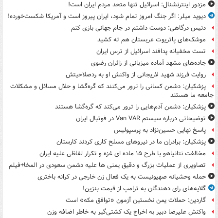
مزدور اینترنشنال: اسرائیل تنها متحد مردم ایران است!
دیوید میلر: اگر جنگ امروز تمام شود، ایران پیروز است و آمریکا شکست‌خورده!
دنیس درگاهی: دوست داشتم در جام جهانی بازی کنم
موشک‌های پاتریوت عربستان هم ته‌ کشید
تست مخفیانه پدافند اسرائیل از ترس ایران
جاده‌های مشهد آماده میزبانی از زائران رضوی
روایت فرزند شهید لاریجانی از واکنش او به ردصلاحیتش
پزشکیان: دشمن کسانی را ترور می‌کنند که گره‌گشا و حلال مسائل و مشکلات
جامعه ما هستند
پزشکیان: دشمن آدم‌هایی را ترور می‌کند که گره‌گشا هستند
توضیحاتی درباره سیستم Van VAR در فوتبال ایران
پاسخ نهایی حسین‌نژاد به پرسپولیس
پزشکیان: برادران ما در نیروهای مسلح کاری کردند کارستان
مخالفت نتانیاهو با طرح ۱۵ ماده ای غزه و تکرار لفاظی علیه ایران
تصاویری از عملیات بزرگ و دقیق یمنی ها علیه دشمن سعودی در المخا+فیلم
حمله وحشیانه صهیونیست به یک فعال زن خارجی در کرانه باختری
گلایه‌های رای دهندگان به ترامپ از قیمت بنزین!
گاردین: حملات یمن نخستین آزمون «توافق مکه» است
واکنش علیرضا دبیر به اخراج یک کشتی‌گیر به خاطر اضافه وزن