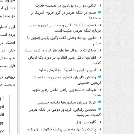
«ورود سر
تلاقی دو اراده پولادین در هندسه قدرت
تبدیل ای
صلح در تنگه هرمز در گرو خروج آمریکا از
نهایت ایس
منطقه!
فضای مذاکرات فنی و سیاسی ایران و عمان
درباره تنگه هرمز، مثبت است
برده است
تغییر برنامه پخش گفت‌وگوی رئیس‌جمهور با
مردم
مذاکرات با عمانی‌ها وارد فاز تازه‌ای شده است
«توسعه‌ا
اطلاعیه دفتر رهبر انقلاب در مورد یک ادعای
کذب
قرار نیس
آجورلو: ایران با آمریکا مذاکره‌ای ندارد
ربیعی در
واکنش کاربران فضای مجازی به مناسبت
اربعین حسینی
بایست در
هیئات دانشجویی راهی مقتل رهبر شهید
شدند
" ا
کربلا میزبان میلیون‌ها دلداده حسینی
اف
محسن رضایی: کریدور دومی در تنگه هرمز
اق
گشوده نمی‌شود
جه
گاوچران بزدل
پزشکیان: برنامه ملی پزشک خانواده، زیربنای
دی