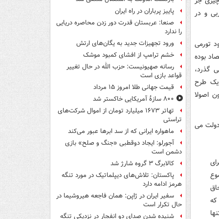
چیزی جز
پاییز پرباران در راه ایران
بی و در
صنعا: عربستان قدرت دور زدن محاصره دریایی
را ندارد
ه محاق رکود تورمی
ورود تجهیزات جدید به یگان‌های ارتش
خشم ترامپ از افشای کمبود موشک
اد بوده
رسانه صهیونیست: حزب الله در حال تغییر
لت روحانی می گذرد،
قواعد بازی است
ازگشت، یک طرح
قیمت جهانی طلا امروز ۱۵ مرداد
ن اصولا
۸۰۰ سازۀ آمریکایی خاکستر شد
تهاتر ۱۶۷۳ میلیارد تومان از اموال شرکت‌های
تراستی
دولت می
ماهواره ایرانی که از سد ابرها عبور می‌کند
آجورلو: ایجاد دوقطبی «جنگ و صلح‌» بازی
دشمن است
ای
کالابرگ ۳ گروه شارژ شد
وع
پاکستان: تلاش‌های دیپلماتیک در مورد تنگه
هرمز ادامه دارد
اق
سفیر ایران در ژاپن: همان فاجعه هیروشیما در
که
حال تکرار است
ها
شنیده شدن صدای دو انفجار در نزدیکی تنگه