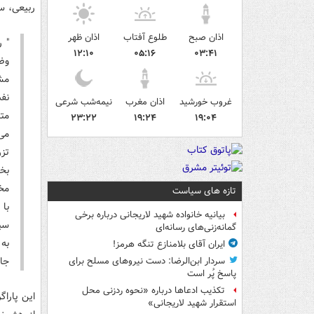
ربیعی، س
اذان صبح
طلوع آفتاب
اذان ظهر
۱۲:۱۰
۰۵:۱۶
۰۳:۴۱
وض
نف
غروب خورشید
اذان مغرب
نیمه‌شب شرعی
مت
۲۳:۲۲
۱۹:۲۴
۱۹:۰۴
می
تز
بخ
مخت
تازه های سیاست
با 
بیانیه خانواده شهید لاریجانی درباره برخی
سی
گمانه‌زنی‌های رسانه‌ای
به
ایران آقای بلامنازع تنگه هرمز!
جام
سردار ابن‌الرضا: دست نیروهای مسلح برای
پاسخ پُر است
تکذیب ادعاها درباره «نحوه ردزنی محل
این پاراگ
استقرار شهید لاریجانی»