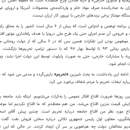
مایه و فناوری خارجی» و «راه افتادن چرخ اقتصاد» است که خطوط اصلی آن 
ران به صادرکننده صرف مواد خام و واردکننده‌ی محصولات آمریکا و اروپای غر
تگاه مونتاژ برخی برندهای خارجی با نیروی کار ارزان نیست.
این همان برنامه توهمی و انتزاعی است که بیش از ۶ سال است کشور را ب
 و خروجی آن عدم اجرای حتی یک طرح ملی درونزا با هدف راه‌اندازی موتور اقتص
است. در موهومی بودن این تفکرات همین بس که در ۶ سالی که از دو
حتی در بازه‌ی زمانی ۹۳ تا اواسط بهار ۹۷ که با دستور ترامپ تحریم‌ها ب
ی» با مشارکت خارجی، حتی به صورت پایلوت توسط این دولت اجرا نشد، چو
ت انجام شود.
 ادامه این یادداشت، به بحث شیرین
«تحریم»
بازمی‌گردد و مدعی می شود که 
باره تبعات تحریم با مردم شفاف برخورد می کرد:
ین روزها ضرورت اقناع افکار عمومی را به‌کرات می‌شنویم. اینکه باید جامعه بر
زایش قیمت بنزین اقناع می‌شد. من هم معتقدم که ما اقناع نکردیم اما موض
ناع مورد نظر من اقناع جامعه درباره تحریم است. چندی پیش آقای اسح
انگیری، معاون اول رئیس جمهوری نکاتی درباره سختی فروش نفت گفت 
دیم مخالفان دولت چه هیاهویی بر سر آن ایجاد کردند. در حالی که این تن