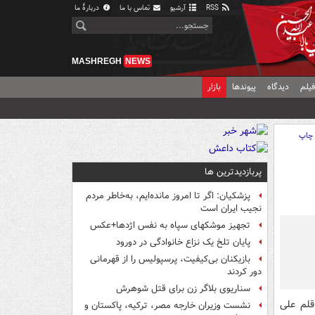
RSS
آرشیو
تماس با ما
دربارهٔ ما
MASHREGH
NEWS
یلم
دیدگاه
پیوندها
بازار
چاپ
پربازدیدترین ها
پزشکیان: اگر تا امروز مانده‌ایم، به‌خاطر مردم
نجیب ایران است
تجهیز موشکهای سپاه به نفس اژدها+عکس
پایان تلخ یک نزاع خانوادگی در دورود
بازیکنان بی‌کیفیت، پرسپولیس را از قهرمانی
دور کردند
سناریوی بلاگر زن برای قتل شوهرش
 قلم علی
نشست وزیران خارجه مصر، ترکیه، پاکستان و