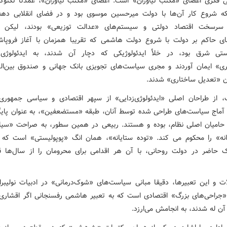
ی فکری اعضای «مکتب نیاوران» است. اعضای «مکتب نیاوران»، عمدتا تکنوکر
 سرسخت اقتصاد دولتی و سیستم‌های «عدالت توزیعی» بودند، لیکن با
‌های حاکم بر دولت با شروع دولت هاشمی که تقریبا همزمان با آغاز فروپا
ستی شرق بود، در خلأ ایدئولوژیکی که دچار آن شدند، به ایدئولوژی «
اری» ایمان آوردند و مجری سیاست‌های تجویزی بانک جهانی و صندوق بین‌ال
ن «تعدیل ساختاری» شدند.
 از طراحان اصلی «ایدئولوژی‌زدایی» از سپهر اقتصادی و سیاسی جمهوری
 و آماج سیاست‌های طراحی شده توسط آنان، طبقه «مستضعفین»، به عنوان پایگ
 حامیان اصلی نظام، بوده و هستند. ربیعی در همین سطور، به صراحت «سی
یانه» را محکوم می کند. «توده ستایانه»، همان انگ «پوپولیستی» است که 
یک حاضر در دولت روحانی، با آن هر اقدامی برای محرومان را از سال‌ها ق
ت و این تعبیرها، دقیقا مبانی سیاست‌های «شوک‌درمانی» در ادبیات نولیبرا
 «جراحی‌های بزرگ» اقتصادی است که به تعبیر هاشمی رفسنجانی اگر اقشاری
آن له شدند، به انجامش می‌ارزد.