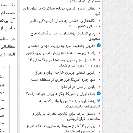
مسئولان نظام باشد
یک سند ی
بقائی ادعای ترامپ درباره مذاکرات با ایران را رد
دست‌کم ط
کرد
آن بی‌کف
نگاهداری: دشمن به دنبال فرسودگی نظام
حکمرانی کشور است
حاصل از ا
پیام تسلیت پزشکیان در پی درگذشت فرخ
در سطور 
سعیدی
آخرین وضعیت نبرد به روایت مهدی محمدی
مطالباتی
راه‌اندازی سامانه جامع پایش آب و برق کشور
البته از 
۲ عامل مهم صهیونیست‌ها در جنگ‌های ۱۲
روزه و ۴۰ روزه اعدام شدند
" 
رایزنی تلفنی وزیران خارجه ایران و عراق
تش
تنها چاره آمریکا فرار فوری از منطقه است
با
پایان آرامش در آرامکو!
حدا
جنگ ایران و آمریکا چگونه پیش خواهد رفت؟
ملت
پزشکیان: باید دشمن را وادار کنیم به
تفاهم‎نامه پایبند بماند
مر
دستور عارف برای تشدید نظارت بر بازار و
مل
مقابله با گران‌فروشی
مد
بررسی ۱۲ طرح مربوط به مدیریت تنگه هرمز
بلک
در کمیسیون امنیت ملی