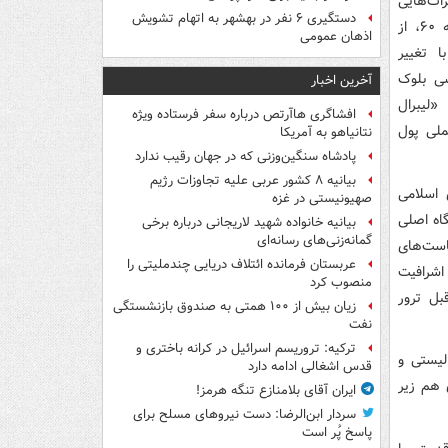
ات‌هایی
دستگیری ۶ نفر در بهشهر به اتهام تشویش
هستند که شروع کار آن‌ها با دولت میرحسین موسوی بود و در فضای انقلابی دهه ۶۰، از
اذهان عمومی
 تغییر
شی بلوک
آخرین اخبار
لیبرال
افشاگری هاآرتص درباره سفر فرستاده ویژه
ملی پول
نتانیاهو به آمریکا
پادشاه سنگین‌وزنی که در جهان رقیب ندارد
بیانیه ۸ کشور عربی علیه تجاوزات رژیم
 اسلامی
صهیونیستی در غزه
اه اصلی
بیانیه خانواده شهید لاریجانی درباره برخی
گمانه‌زنی‌های رسانه‌ای
است‌های
عربستان فرمانده ائتلاف دریایی چندملیتی را
اشرافیت
منصوب کرد
بل ترور
زیان بیش از ۱۰۰ همتی به صندوق‌ بازنشستگی
نفت
ترکیه: تروریسم اسرائیل در کرانه باختری و
لیستی و
قدس اشغالی ادامه دارد
 هم زیر
ایران آقای بلامنازع تنگه هرمز!
سردار ابن‌الرضا: دست نیروهای مسلح برای
پاسخ پُر است