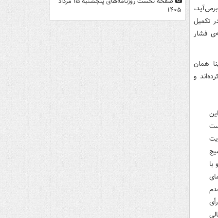
صفحه نخست روزنامه‌های پنجشنبه ۱۵ مرداد
می‌آید،
۱۴۰۵
ر تکمیل
‌ی فشار
نا همان
ه‌اند و
ین
ست
یت
یج
با
ای
دم
أی
لی