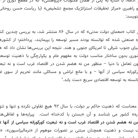
 ادامه، با اشاره به یکی از همان مکتوبات «پژوهشی» که در مقطع دوری از ق
راهبری «مرکز تحقیقات استراتژیک مجمع تشخیص» (با ریاست حسن روحانی
نویسد:
"‌در کتاب «معمای دولت مدنی» که در سال ۸۶ منتشر شد، به بررسی چندی
ه صنعتی شده که توانسته بودند مسیر توسعه را بپیمایند، پرداختم؛ از کشوره
ای جنوب شرقی تا امریکای جنوبی و هند. نتیجه این بررسی‌ها نشان داد که ه
وری بدون ساختار مناسب دولت به مفهوم عام و یکپارچگی با ذهنیت توسعه
ون تعامل با دنیا – منظور من نه هضم شدن در اقتصاد غرب است و نه تبع
رکورانه سیاسی از آنها – و با مانع تراشی و مسائلی مانند تحریم از سوی غ
انسته به توسعه اقتصادی سریع دست یابد.‌"
این بدان معناست که ذهنیت حاکم بر دولت، با سال ۹۲ هیچ تفاوتی نکرده و
اره» کشور می شناسد و آن «بستن با کدخدا» است. پیرایه‌ها و لفاظی‌ه
ن نه هضم شدن در اقتصاد غرب است و نه تبعیت کورکورانه سیاسی از آنها
»
 نیست و ذهنیت همچنان مبتنی بر تصورات موهوم از «نرمالیزاسیون»، «