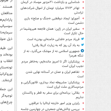
از هژمون
شناسایی و بازداشت ۲۱مزدور موساد در کرمان
تهاتر ۱۶۷۳ میلیارد تومان از اموال شرکت‌های
تراستی
مدافعان
آجورلو: ایجاد دوقطبی «جنگ و صلح‌» بازی
پارادایم
دشمن است
سوسیالی
سفیر ایران در ژاپن: همان فاجعه هیروشیما در
سرمایه‌د
حال تکرار است
ذیل عنوا
فریاد مردم «فدایی خامنه‌ای بودن» است
به یاد آن روز که به زیارت کربلا رفتی!
این طیف،
جمهوری اسلامی نه از موشک می‌گذرد، نه از
بوده‌اند
تنگه هرمز!
انقلاب و
پزشکیان: اگر تا امروز مانده‌ایم، به‌خاطر مردم
نجیب ایران است
توده‌ستا
تفاهم ایران و عمان در آستانه نهایی شدن
بوروکرات
است
کرده‌اند.
پزشکیان: مشروطه نماد بیداری، قانون‌گرایی و
مردم‌سالاری ملت ایران است
این جملا
بقائی: برنامه‌ای برای سفر به قطر و پاکستان
توجیه‌گر
نداریم
چرخ‌های 
رایزنی وزیر امور خارجه ایتالیا با عراقچی
بررسی چالش‌های جمعیتی در چهارمین جلسه