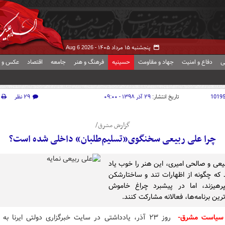
پنجشنبه ۱۵ مرداد ۱۴۰۵ -
Aug 6 2026
ی
دفاع و امنیت
جهاد و مقاومت
حسینیه
فرهنگ و هنر
جامعه
اقتصاد
عکس و ف
1019
تاریخ انتشار:
۲۹ آذر ۱۳۹۸ - ۰۹:۰۰
۲۹ نظر
گزارش مشرق/
چرا علی ربیعی سخنگوی«تسلیم‌طلبان» داخلی شده است؟
بیعی و صالحی امیری، این هنر را خوب یاد
ند که چگونه از اظهارات تند و ساختارشکن
پرهیزند، اما در پیشبرد چراغ خاموش
ترین برنامه‌ها، فعالانه مشارکت کنند.
سیاست مشرق-
روز ۲۳ آذر، یادداشتی در سایت خبرگزاری دولتی ایرنا به