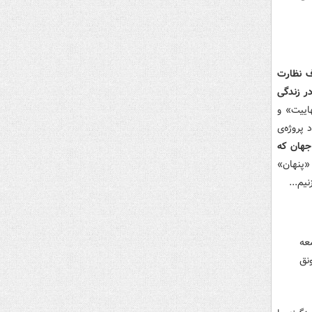
 نظارت
ر زندگی
اییت» و
 پروژه‌ی
 جهان که
«پنهان»
یم...
عه
نق