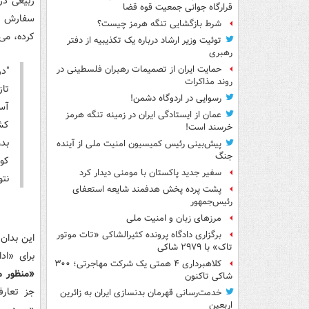
ربیعی در
قرارگاه جوانی جمعیت قوه قضا
سفارش و 
شرط بازگشایی تنگه هرمز چیست؟
کرده، می‌
توئیت وزیر ارشاد درباره یک تکذیبیه از دفتر
رهبری
حمایت ایران از تصمیمات رهبران فلسطینی در
روند مذاکرات
تاز
رسوایی در اردوگاه دشمن!
آسی
عمان از ایستادگی ایران در زمینه تنگه هرمز
کش
خرسند است!
بد
پیش‌بینی رئیس کمیسیون امنیت ملی از آینده
جنگ
کو
سفیر جدید پاکستان با مومنی دیدار کرد
نتو
پشت پرده پخش هدفمند شایعه استعفای
رئیس‌جمهور
مرزهای زبان و امنیت ملی
برگزاری دادگاه پرونده کثیرالشاکی «تات موتور
تاک» با ۲۹۷۹ شاکی
برای «اد
کلاهبرداری ۴ همتی یک شرکت مهاجرتی؛ ۳۰۰
«
منظور م
شاکی تاکنون
جز تعارف
خدمت‌رسانی قهرمان بدنسازی ایران به زائرین
اربعین