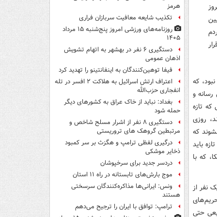
وز
هرمز
تکذیب شایعه معافیت سربازان فراری
ین
روزنامه‌های ورزشی امروز پنج‌شنبه ۱۵ مرداد
دم
۱۴۰۵
ار
دستگیری ۶ نفر در بهشهر به اتهام تشویش
اذهان عمومی
فیفا توهین‌کنندگان به اینفانتینو را تهدید کرد
بود، که
اعتراف ارتش اسرائیل به هلاکت ۲ افسر در تله
انفجاری حزب‌الله
 رسانه و
بغداد: نباید از خاک عراق به کشورهای دیگر
که تازه
حمله شود
د، روزی
دستگیری ۸ نفر از اشرار مسلح شاخص و
نشوند که
مرتبطین گروهک های تروریستی
درگیری لفظی ترامپ و هگزث بر سر کمبود
 تازه باید
ذخایر موشکی
ا، که با
دردسر جدید برای سرخپوشان
موج بارش‌های تابستانه در راه ۱۱ استان
ونس: ایرانی‌ها مذاکره‌کنندگان سرسختی
ک نفر از
هستند
حریم‌های
ترامپ: توافق با ایران را ترجیح می‌دهم
یعی حتی