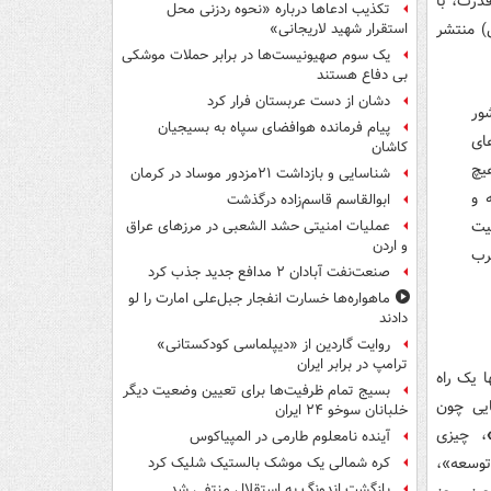
درت، با
تکذیب ادعاها درباره «نحوه ردزنی محل
) منتشر
استقرار شهید لاریجانی»
یک‌ سوم صهیونیست‌ها در برابر حملات موشکی
بی دفاع هستند
دشان از دست عربستان فرار کرد
ن کشور
پیام فرمانده هوافضای سپاه به بسیجیان
ای
کاشان
یچ
شناسایی و بازداشت ۲۱مزدور موساد در کرمان
 و
ابوالقاسم قاسم‌زاده درگذشت
یت
عملیات امنیتی حشد الشعبی در مرزهای عراق
و اردن
رب
صنعت‌نفت آبادان ۲ مدافع جدید جذب کرد
ماهواره‌ها خسارت انفجار جبل‌علی امارت را لو
دادند
روایت گاردین از «دیپلماسی کودکستانی»
ترامپ در برابر ایران
 تنها و تنها یک راه
بسیج تمام ظرفیت‌ها برای تعیین وضعیت دیگر
ایی چون
خلبانان سوخو ۲۴ ایران
، چیزی
آینده نامعلوم طارمی در المپیاکوس
توسعه»،
کره شمالی یک موشک بالستیک شلیک کرد
بازگشت اندونگ به استقلال منتفی شد