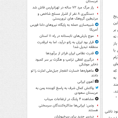
عربستان
راز مرگ مرد ۷۲ ساله در تهرانپارس فاش شد
دستگیری ۸ نفر از اشرار مسلح شاخص و
ریح
مرتبطین گروهک های تروریستی
ین
شبیه‌سازی حمله به پایگاه نیروهای دلتا فورس
ی بر
آمریکا
موج بارش‌های تابستانه در راه ۱۱ استان
نه
قرار بود ایران به زانو درآید، اما به ابرقدرت
از
منطقه تبدیل شد!
با
قدرت نظامی ایران فراتر از برآوردها
ام
درگیری لفظی ترامپ و هگزث بر سر کمبود
ای
ذخایر موشکی
که
ماهواره‌ها خسارت انفجار جبل‌علی امارت را لو
دادند
به
آهوی ایرانی
ند
واکنش کمال شرف به پاسخ کوبنده یمن به
د.
عربستان سعودی
"
مشاهده ۴ پلنگ در ارتفاعات میناب
ونس: ایرانی‌ها مذاکره‌کنندگان سرسختی
هستند
خود ناشی
دردسر جدید برای سرخپوشان