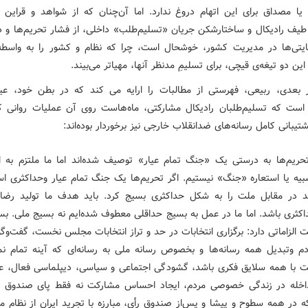
ا مصداق برای این اتهام دروغ ندارد. اما آن‌چنان که از شواهد و قراین بر
یف رادیکال و ساختارشکن جریان «تسلیم‌طلب» داخلی، از فشار تحریم‌ها و د
ایتی‌ها در مدیریت کشور، خوشحال است، چرا که نظام و کشور را به واسطه
ین دو تیغه‌ی قیچی، برای تسلیمِ مدنظر آنها، مهیاتر می‌بیند.
بعدی، ربیعی، فهرستی از مطالبات را ارایه می کند که در بطن خود، عی
 است که تسلیم‌طلبان رادیکال مشارکتی، ماه‌هاست روی آن عملیات روانی کرد
پشتیبانی کامل رسانه‌های ضدانقلاب خارجی نیز برخوردار بوده‌اند:
تحریم‌ها به درستی یک «جنگ تمام عیار» توصیف شده‌اند اما ما ملتزم به ا
بیه یا استعاره «جنگ» نیستیم. اگر تحریم‌ها یک جنگ تمام عیار وحداکثری ا
ید در مقابل ملت را به شکل حداکثری بسیج کرد. باید هدف ما تولید رضا
کثری باشد. اما ما در عمل به بسیج حداقلی معطوف شده‌ایم نه بسیج ملی. بس
 الزاماتی دارد: برگزاری انتخابات در حد و تراز انتخابات مجلس نخست، گفت‌وگو 
دم وتبدیل همه رسانه‌ها و بخصوص رسانه ملی به رسانه‌ای که آینه تمام نم
ت با همه سلایق فکری باشد، گشودگی اجتماعی و سیاسی، دیپلماسی فعال، ع
اخله در زندگی خصوصی مردم، ایجاد احساس مشارکت نه فقط پای صندوق ر
ه در همه سطوح و پیشا و پس‌از صندوق رأی، مبارزه با تجرید ایران از نظام ما