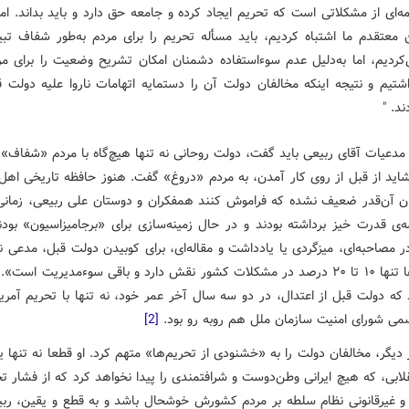
‌ای از مشکلاتی است که تحریم ایجاد کرده و جامعه حق دارد و باید بداند. امر
معتقدم ما اشتباه کردیم، باید مسأله تحریم را برای مردم به‌طور شفاف تبی
کردیم، اما به‌دلیل عدم سوءاستفاده دشمنان امکان تشریح وضعیت را برای مر
شتیم و نتیجه اینکه مخالفان دولت آن را دستمایه اتهامات ناروا علیه دولت قر
ند. "
مدعیات آقای ربیعی باید گفت، دولت روحانی نه تنها هیچ‌گاه با مردم «شفاف» ن
 شاید از قبل از روی کار آمدن، به مردم «دروغ» گفت. هنوز حافظه تاریخی اهل
ن آن‌قدر ضعیف نشده که فراموش کنند همفکران و دوستان علی ربیعی، زمانی 
ه‌ی قدرت خیز برداشته بودند و در حال زمینه‌سازی برای «برجامیزاسیون» بودن
ر مصاحبه‌ای، میزگردی یا یادداشت و مقاله‌ای، برای کوبیدن دولت قبل، مدعی 
«تحریم‌ها تنها ۱۰ تا ۲۰ درصد در مشکلات کشور نقش دارد و باقی سوء‌مدیریت است».
که دولت قبل از اعتدال، در دو سه سال آخر عمر خود، نه تنها با تحریم آمریک
می شورای امنیت سازمان ملل هم روبه رو بود.
[2]
 دیگر، مخالفان دولت را به «خشنودی از تحریم‌ها» متهم کرد. او قطعا نه تنها ی
لابی، که هیچ ایرانی وطن‌دوست و شرافتمندی را پیدا نخواهد کرد که از فشار ت
و غیرقانونی نظام سلطه بر مردم کشورش خوشحال باشد و به قطع و یقین، رب