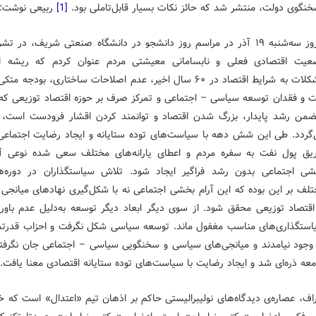
خنگوی دولت، منتشر شد که حائز نکات بسیار قابل‌تاملی بود.
[1]
ربیعی نوشت:
" روز سه‌شنبه ۱۹ آذر در مراسم روز دانشجو در دانشگاه صنعتی شریف، در تش
عیت اقتصادی فعلی و نابسامانی معیشتی مردم عنوان کردم که ریشه ا
مشکلات به شرایط اقتصاد در ۶۰ سال اخیر، عدم اصلاحات ساختاری، بودجه متک
ت و فقدان توسعه سیاسی – اجتماعی و تمرکز صرف بر حوزه اقتصاد توزیعی که 
ضمن رشد پایدار، بزرگ شدن اقتصاد و توانمند کردن اقشار فرودست است، ب
‌گردد. طی این شش دهه با سیاست‌های توده ستایانه و ایجاد رضایت اجتماعی 
ریق پول نفت به سفره مردم و اعطای یارانه‌های مختلف سعی شده نوعی آر
شی اجتماعی بدون رشد فراگیر ایجاد شود. تلاش سیاستگذاران در دوره‌ه
لف بر این بوده که این آرام بخشی اجتماعی نه با شکل‌گیری نهادهای میانجی 
اقتصاد توزیعی محقق شود. از سوی دیگر ابعاد دیگر توسعه به‌دلیل عدم باور 
استگذاری‌های مناسب مغفول ماند. توسعه سیاسی شکل نگرفت و احزاب قدرتم
 وجود نیامدند و میانجی‌های سیاسی و سخنگویی سیاسی – اجتماعی جان نگرفتن
عه ذره‌ای شد و ایجاد رضایت با سیاست‌های توده ستایانه اقتصادی معنا یافت. 
راف، عصاره‌ی دیدگاه‌های نولیبرالیستی حاکم بر اذهان تیم «اعتدال» است که 