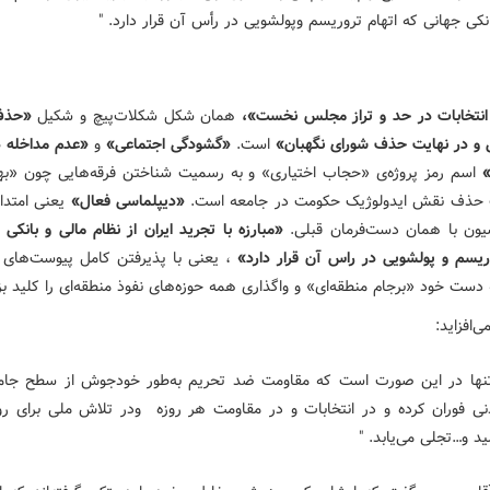
نکی جهانی که اتهام تروریسم وپولشویی در رأس آن قرار دارد. "
 انتخابات در حد و تراز مجلس نخست»،
همان شکل شکلات‌پیچ و شکیل
«حذف
 و در نهایت حذف شورای نگهبان»
است.
«گشودگی اجتماعی»
و
«عدم مداخله د
»
اسم رمز پروژه‌ی «حجاب اختیاری» و به رسمیت شناختن فرقه‌هایی چون «به
ت حذف نقش ایدولوژیک حکومت در جامعه است.
«دیپلماسی فعال»
یعنی امتداد
سیون با همان دست‌فرمان قبلی.
«مبارزه با تجرید ایران از نظام مالی و بانکی
وریسم و پولشویی در راس آن قرار دارد»
، یعنی با پذیرفتن کامل پیوست‌های 
 دست خود «برجام منطقه‌ای» و واگذاری همه حوزه‌های نفوذ منطقه‌ای را کلید بزن
ی‌افزاید:
تنها در این صورت است که مقاومت ضد تحریم به‌طور خودجوش از سطح جام
نی فوران کرده و در انتخابات و در مقاومت هر روزه ودر تلاش ملی برای رو
ید و…تجلی می‌یابد. "