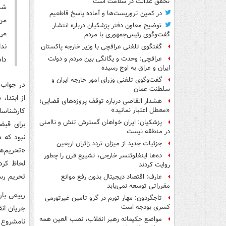
تحقق عدالت در سلامت است
شمه
در کمین تروریست‌ها و آماده پاسخ قاطعیم
من 
توضیح معاون دفتر پزشکیان درباره انتشار
می‌
گفت‌وگوی رئیس‌جمهوری با مردم
ندا
گفتگوی تلفنی عراقچی با وزیر خارجه پاکستان
داد
عراقچی: وحدت و یگانگی بین مردم و دولت
ایران و عراق به اوج رسیده
گفت‌وگوی تلفنی وزرای امور خارجه ایران و
در جواب 
سلطنت عمان
از ابتدا،
هشدار القاصی درباره توقف پروژه‌های قضایی؛
کارشناسا
«معطل اعتبار نمانید»
پزشکیان: ایران خواهان گسترش تنش و ناامنی
برای قبض
در منطقه نیست
نبود که د
جزئیات جدید از میزان تردد زائران اربعین
ده‌ها اینفلوئنسر خارجی، تشییع قرن را چطور
لحاظ کرد 
روایت کردند
تحریم رس
عارف: اقتصاد دیجیتال بدون رفع موانع
مقرراتی توسعه نمی‌یابد
ربیعی بار
تاجگردون: مهار تورم در گرو تامین غیرتورمی
کسری بودجه است
جریان انق
مواضع حکیمانه رهبر انقلاب، نصب العین همه
نامشروع 