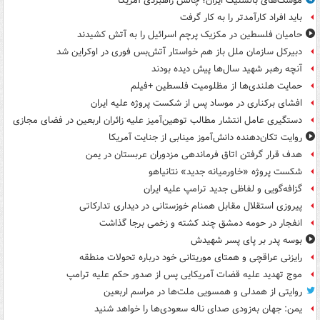
موشک‌های بالستیک ایران؛ چالش راهبردی آمریکا
باید افراد کارآمدتر را به کار گرفت
حامیان فلسطین در مکزیک پرچم اسرائیل را به آتش کشیدند
دبیرکل سازمان ملل باز هم خواستار آتش‌بس فوری در اوکراین شد
آنچه رهبر شهید سال‌ها پیش دیده بودند
حمایت هلندی‌ها از مظلومیت فلسطین +فیلم
افشای برکناری در موساد پس از شکست پروژه علیه ایران
دستگیری عامل انتشار مطالب توهین‌آمیز علیه زائران اربعین در فضای مجازی
روایت تکان‌دهنده دانش‌آموز مینابی از جنایت آمریکا
هدف قرار گرفتن اتاق‌ فرماندهی مزدوران عربستان در یمن
شکست پروژه «خاورمیانه جدید» نتانیاهو
گزافه‌گویی و لفاظی جدید ترامپ علیه ایران
پیروزی استقلال مقابل همنام خوزستانی در دیداری تدارکاتی
انفجار در حومه دمشق چند کشته و زخمی برجا گذاشت
بوسه‌ پدر بر پای پسر شهیدش
رایزنی عراقچی و همتای موریتانی خود درباره تحولات منطقه
موج تهدید علیه قضات آمریکایی پس از صدور حکم علیه ترامپ
روایتی از همدلی و همسویی ملت‌ها در مراسم اربعین
یمن: جهان به‌زودی صدای ناله سعودی‌ها را خواهد شنید