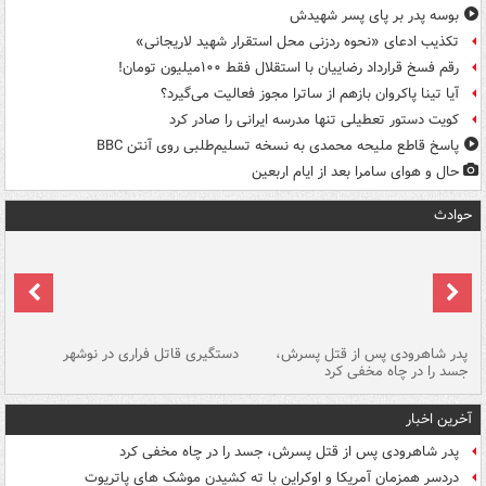
بوسه‌ پدر بر پای پسر شهیدش
تکذیب ادعای «نحوه ردزنی محل استقرار شهید لاریجانی»
رقم فسخ قرارداد رضاییان با استقلال فقط ۱۰۰میلیون تومان!
آیا تینا پاکروان بازهم از ساترا مجوز فعالیت می‌گیرد؟
کویت دستور تعطیلی تنها مدرسه ایرانی را صادر کرد
پاسخ قاطع ملیحه محمدی به نسخه تسلیم‌طلبی روی آنتن BBC
حال و هوای سامرا بعد از ایام اربعین
حوادث
ر
پدر شاهرودی پس از قتل پسرش،
دستگیری قاتل فراری در نوشهر
آت
جسد را در چاه مخفی کرد
دی
آخرین اخبار
پدر شاهرودی پس از قتل پسرش، جسد را در چاه مخفی کرد
دردسر همزمان آمریکا و اوکراین با ته کشیدن موشک های پاتریوت