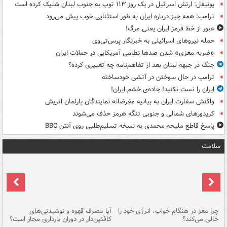
یونیفل: ارتش اسرائیل در یک روز ۱۱۳ توپ به جنوب لبنان شلیک کرده است
ترامپ: همه چیز درباره ایران به طور استثنایی خوب پیش می‌رود
عبور از خط قرمز ایران یعنی مرگ!
حمله نیروهای اسرائیلی به خبرنگار پرس‌تی‌وی
«ضربه مغزی» شدن صدها نظامی آمریکایی در حملات ایران
جنگ در جبهه لبنان بعد از تفاهم‌نامه چه تغییری کرده؟
ترامپ در حال سوختن در آتشی خودساخته
ایران را تست نکنید! جاده‌ی خشم ایران!
واکنش سفارت ایران به بیانیه مغرضانه نمایندگان پارلمان اتریش
کریدورهای شمالی و جنوبی تنگه هرمز حذف می‌شوند
پاسخ قاطع ملیحه محمدی به نسخه تسلیم‌طلبی روی آنتن BBC
سلامت
ت
چرا مغز در هنگام خواب، انرژی خود را
آیا مصرف قهوه و نوشیدنی‌های
چر
خالی می‌کند؟
کافئین‌دار در دوران بارداری مجاز است؟
می