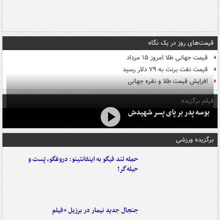
قیمت‌های روز در یک نگاه
قیمت جهانی طلا امروز ۱۵ مرداد
قیمت نفت برنت به ۷۹ دلار رسید
افزایش قیمت طلا و نقره جهانی
فیلم برگزیده
بوسه‌ پدر بر پای پسر شهیدش
برگزیده ورزشی
حمله تند فیگو به اینفانتینو: دروغگو، پَست‌ و
حیله‌گر!
جنجال جدید نیمار در برزیل +فیلم