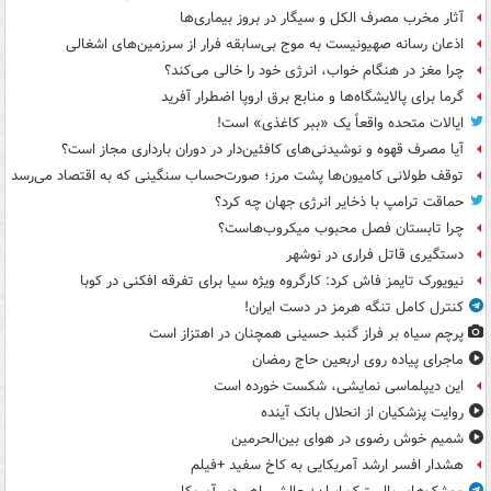
آثار مخرب مصرف الکل و سیگار در بروز بیماری‌ها
اذعان رسانه صهیونیست به موج بی‌سابقه فرار از سرزمین‌های اشغالی
چرا مغز در هنگام خواب، انرژی خود را خالی می‌کند؟
گرما برای پالایشگاه‌ها و منابع برق اروپا اضطرار آفرید
ایالات متحده واقعاً یک «ببر کاغذی» است!
آیا مصرف قهوه و نوشیدنی‌های کافئین‌دار در دوران بارداری مجاز است؟
توقف طولانی کامیون‌ها پشت مرز؛ صورت‌حساب سنگینی که به اقتصاد می‌رسد
حماقت ترامپ با ذخایر انرژی جهان چه کرد؟
چرا تابستان فصل محبوب میکروب‌هاست؟
دستگیری قاتل فراری در نوشهر
نیویورک تایمز فاش کرد: کارگروه ویژه سیا برای تفرقه افکنی در کوبا
کنترل کامل تنگه هرمز در دست ایران!
پرچم سیاه بر فراز گنبد حسینی همچنان در اهتزاز است
ماجرای پیاده روی اربعین حاج رمضان
این دیپلماسی نمایشی، شکست خورده است
روایت پزشکیان از انحلال بانک آینده
شمیم خوش رضوی در هوای بین‌الحرمین
هشدار افسر ارشد آمریکایی به کاخ سفید +فیلم