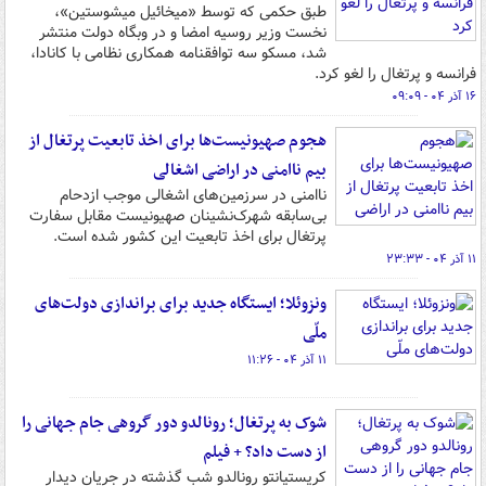
طبق حکمی که توسط «میخائیل میشوستین»،
نخست وزیر روسیه امضا و در وبگاه دولت منتشر
شد، مسکو سه توافقنامه همکاری نظامی با کانادا،
فرانسه و پرتغال را لغو کرد.
۱۶ آذر ۰۴ - ۰۹:۰۹
هجوم صهیونیست‌ها برای اخذ تابعیت پرتغال از
بیم ناامنی در اراضی اشغالی
ناامنی در سرزمین‌های اشغالی موجب ازدحام
بی‌سابقه شهرک‌نشینان صهیونیست مقابل سفارت
پرتغال برای اخذ تابعیت این کشور شده است.
۱۱ آذر ۰۴ - ۲۳:۳۳
ونزوئلا؛ ایستگاه جدید برای براندازی دولت‌های
ملّی
۱۱ آذر ۰۴ - ۱۱:۲۶
شوک به پرتغال؛ رونالدو دور گروهی جام جهانی را
از دست داد؟ + فیلم
کریستیانتو رونالدو شب گذشته در جریان دیدار