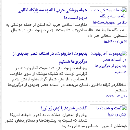
حمله موشکی حزب الله به سه پایگاه نظامی
صهیونیست‌ها
مقاومت اسلامی حزب الله لبنان از حمله موشکی به
سه پایگاه «المطله»، «البغدادی» و «ادمیت» رژیم صهیونیستی در شمال
فلسطین اشغالی خبر داد.
۲۱ دی ۰۲ - ۱۵:۳۴
یدیعوت آحارونوت: در آستانه عصر جدیدی از
درگیری‌ها هستیم
روزنامه صهیونیستی «یدیعوت آحارونوت» در
گزارشی نوشت که شلیک موشک از سوی مقاومت
فلسطین و افزایش شمار گردان‌های ارتش رژیم
اشغالگردر کرانه باختری، نشان می‌دهد در آستانه عصر جدیدی از درگیری‌ها
هستیم.
۶ تیر ۰۲ - ۱۵:۲۸
گفت و شنود/ با کِش وَر نرو!
برخی از مدعیان اصلاحات به قدری شیفته آمریکا
شدند که نسبت به پیشرفت‌ها و دستاوردهای کشور
خودشان کمترین احساس مباهاتی ندارند!