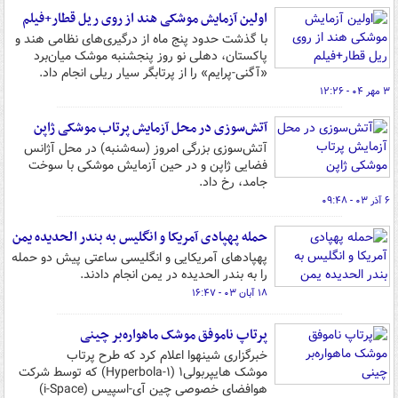
اولین آزمایش‌ موشکی هند از روی ریل قطار+فیلم
با گذشت حدود پنج ماه از درگیری‌های نظامی هند و
پاکستان، دهلی نو روز پنجشنبه موشک میان‌برد
«آگنی-پرایم» را از پرتابگر سیار ریلی انجام داد.
۳ مهر ۰۴ - ۱۲:۲۶
آتش‌سوزی در محل آزمایش پرتاب موشکی ژاپن
آتش‌سوزی بزرگی امروز (سه‌شنبه) در محل آژانس
فضایی ژاپن و در حین آزمایش موشکی با سوخت
جامد، رخ داد.
۶ آذر ۰۳ - ۰۹:۴۸
حمله پهپادی آمریکا و انگلیس به بندر الحدیده یمن
پهپادهای آمریکایی و انگلیسی ساعتی پیش دو حمله
را به بندر الحدیده در یمن انجام دادند.
۱۸ آبان ۰۳ - ۱۶:۴۷
پرتاپ ناموفق موشک ماهواره‌بر چینی
خبرگزاری شینهوا اعلام کرد که طرح پرتاب
موشک هایپربولی۱ (Hyperbola-۱) که توسط شرکت
هوافضای خصوصی چین آی-اسپیس (i-Space)