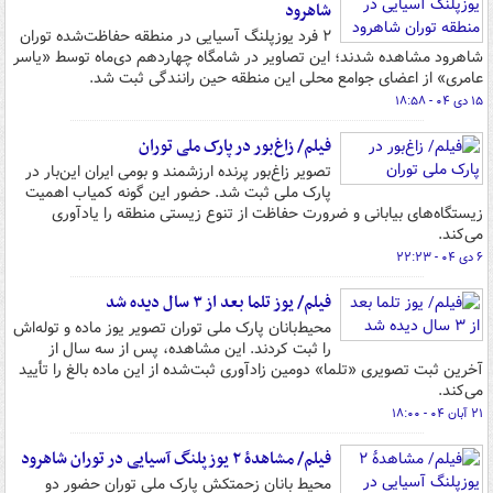
شاهرود
۲ فرد یوزپلنگ آسیایی در منطقه حفاظت‌شده توران
شاهرود مشاهده شدند؛ این تصاویر در شامگاه چهاردهم دی‌ماه توسط «یاسر
عامری» از اعضای جوامع محلی این منطقه حین رانندگی ثبت شد.
۱۵ دی ۰۴ - ۱۸:۵۸
فیلم/ زاغ‌بور در پارک ملی توران
تصویر زاغ‌بور پرنده ارزشمند و بومی ایران این‌بار در
پارک ملی ثبت شد. حضور این گونه‌ کمیاب اهمیت
زیستگاه‌های بیابانی و ضرورت حفاظت از تنوع زیستی منطقه را یادآوری
می‌کند.
۶ دی ۰۴ - ۲۲:۲۳
فیلم/ یوز تلما بعد از ۳ سال دیده شد
محیط‌بانان پارک ملی توران تصویر یوز ماده و توله‌اش
را ثبت کردند. این مشاهده، پس از سه سال از
آخرین ثبت تصویری «تلما» دومین زادآوری ثبت‌شده از این ماده بالغ را تأیید
می‌کند.
۲۱ آبان ۰۴ - ۱۸:۰۰
فیلم/ مشاهدۀ ۲ یوزپلنگ آسیایی در توران شاهرود
محیط بانان زحمتکش پارک ملی توران حضور دو