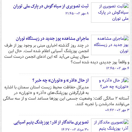
ثبت تصویری از سیاه‌گوش در پارک ملی توران
۸ مهر ۰۲ - ۲۱:۴۵
ماجرای مشاهده یوز جدید در زیستگاه توران
در چند روز گذشته اخباری مبنی بر وجود یوز از طرف
انجمن یوزپلنگ آسیایی اعلام شده است. حال این
سوال پیش می‌آید که این ادعای انجمن درست است
و واقعاً یوز جدیدی دیده شده است؟
۴ مهر ۰۲ - ۱۲:۴۵
از حال «آذر» و «توران» چه خبر؟
مدیرکل حفاظت محیط زیست استان سمنان با اشاره
به قرارگرفتن یوزپلنگ‌های «آذر» و «توران» در
آستانه ۲ سالگی گفت: وضعیت جسمی این یوزها مساعد است و از سه سالگی
می‌توانند مادرشدن را تجربه کنند.
۳ مهر ۰۲ - ۰۸:۴۲
تصویری ماندگار از آذر؛ یوزپلنگ یتیم آسیایی
۳۰ مرداد ۰۲ - ۱۴:۲۷