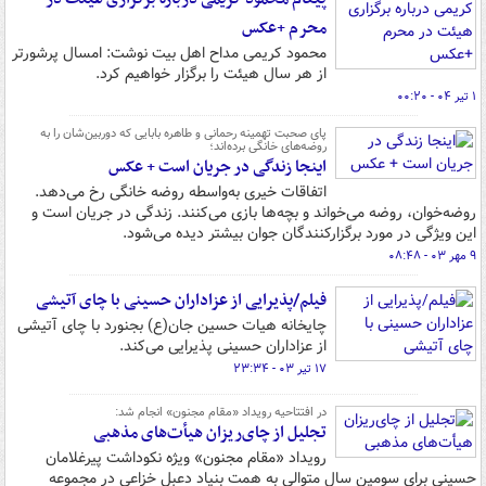
محرم +عکس
محمود کریمی مداح اهل بیت نوشت: امسال پرشورتر
از هر سال هیئت را برگزار خواهیم کرد.
۱ تیر ۰۴ - ۰۰:۲۰
پای صحبت تهمینه رحمانی و طاهره بابایی که دوربین‌شان را به
روضه‌های خانگی برده‌اند؛
اینجا زندگی در جریان است +‌ عکس
اتفاقات خیری به‌واسطه روضه خانگی رخ‌ می‌دهد.
روضه‌خوان، روضه‌ می‌خواند و بچه‌ها بازی‌ می‌کنند. زندگی در جریان است و
این ویژگی در مورد برگزارکنندگان جوان بیشتر دیده‌ می‌شود.
۹ مهر ۰۳ - ۰۸:۴۸
فیلم/پذیرایی از عزاداران حسینی با چای آتیشی
چایخانه هیات حسین جان(ع) بجنورد با چای آتیشی
از عزاداران حسینی پذیرایی می‌کند.
۱۷ تیر ۰۳ - ۲۳:۳۴
در افتتاحیه رویداد «مقام مجنون» انجام شد:
تجلیل از چای‌ریزان هیأت‌های مذهبی
رویداد «مقام مجنون» ویژه نکوداشت پیرغلامان
حسینی برای سومین سال متوالی به همت بنیاد دعبل خزاعی در مجموعه