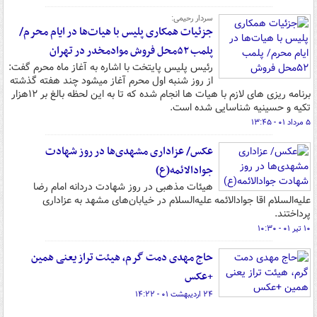
سردار رحیمی:
جزئیات همکاری پلیس با هیات‌ها در ایام محرم/
پلمب ۵۲محل فروش موادمخدر در تهران
رئیس پلیس پایتخت با اشاره به آغاز ماه محرم گفت:
از روز شنبه اول محرم آغاز میشود چند هفته گذشته
برنامه ریزی های لازم با هیات ها انجام شده که تا به این لحظه بالغ بر ١٢هزار
تکیه و حسینیه شناسایی شده است.
۵ مرداد ۰۱ - ۱۳:۴۵
عکس/ عزاداری مشهدی‌ها در روز شهادت
جوادالائمه(ع)
هیئات مذهبی در روز شهادت دردانه امام رضا
علیه‌السلام اقا جوادالائمه علیه‌السلام در خیابان‌های مشهد به عزاداری
پرداختند.
۱۰ تیر ۰۱ - ۱۰:۳۰
حاج مهدی دمت گرم، هیئت تراز یعنی همین
+عکس
۲۴ اردیبهشت ۰۱ - ۱۴:۲۲