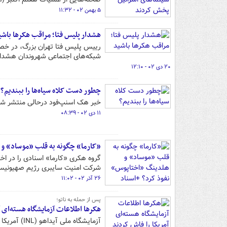
۵ بهمن ۰۲ - ۱۱:۳۲
هشدار پلیس فتا؛ مراقب هکرها باشی
رییس پلیس فتا تهران بزرگ، در خص
شبکه‌های اجتماعی شهروندان هشدار 
۲۰ دی ۰۲ - ۱۲:۱۰
چطور دست کلاه سیاه‌ها را ببندیم؟
خبر هک اسنپ‌فود درحالی منتشر شد
۱۱ دی ۰۲ - ۰۸:۳۹
«کارما» چگونه به قلب «موساد» و 
گروه هکری «کارما» اسنادی را در اخت
شرکت امنیت سایبری رژیم صهیونیست
۲۶ آذر ۰۲ - ۱۱:۰۲
پس از حمله به ناتو؛
هکرها اطلاعات آزمایشگاه هسته‌ای آ
آزمایشگاه ملی آیداهو (INL) آمریکا که مرکز تحقیقات هسته‌ای به شمار می‌رود، اعلام کرد قربانی نشت اطلاعات شده است.