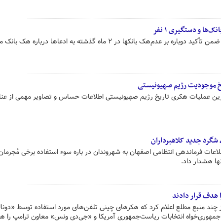
‌ها و دستگیری ۱ نفر
معاون فناوری‌های نوین بانک مرکزی ضمن تأکید دوباره بر عدم‌هک بانکها در ۲ ماه گذشته به ادعاها درباره 
خ موجودیت رژیم صهیونیستی
رین عملیات هکری تاریخ رژیم صهیونیستی اطلاعات حساس و تصاویر مهمی از عن
 شگرد جدید کلاهبرداران
عات فرماندهی انتظامی اصفهان به شهروندان در باره سوء استفاده برخی مُجرمان
ها هشدار داد.
 هدف قرار دادند
ز چند منبع مطلع اعلام کرد که هکرهای چینی تلفن‌های مورد استفاده توسط «دونال
جمهوری‌خواه انتخابات ریاست‌جمهوری آمریکا و «جی‌دی ونس» معاون ترامپ را ه