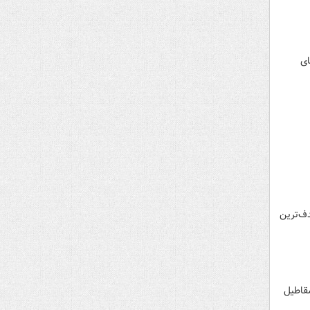
ای
کی از پرهدف‌ترین
اسخ به شهادت دکتر رضا عواضه و همسرشون شرکت GNS Cloud & Caab Cloud اسقاطیل