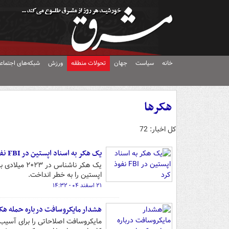
خانه
سیاست
جهان
تحولات منطقه
ورزش
شبکه‌های اجتماع
هکرها
کل اخبار: 72
یک هکر به اسناد اپستین در FBI نفوذ کرد
یک هکر ناشن
اپستین را به خطر انداخت.
۲۱ اسفند ۰۴ - ۱۴:۳۲
هشدار مایکروسافت درباره حمله هکر
مایکروسافت اصلاحاتی را برای آسیب‌پذ