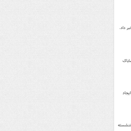
ر داد.
 شاباک
یجاد
 ننشسته