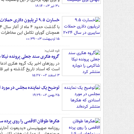
۳۰ تیر ۰۳ - ۱۸:۱۴
خسارت ۹.۵ تریلیون دلاری حملات سایبری در سال ۲۰۲۴
همچنان گویای تکامل این مخاطرات 
۱۵ اردیبهشت ۰۳ - ۰۰:۳۹
قوه قضاییه:
گروه هکری سند جعلی پرونده نیکا ش
در روزهای اخیر یک گروه هکری ادعا 
است که اسناد تاریخ گذشته و غیر قا
۳ اسفند ۰۲ - ۱۵:۲۷
توضیح یک نماینده مجلس در مورد اس
۲۵ بهمن ۰۲ - ۱۹:۲۹
هکرها طوفان الاقصی را روی پرده 
روزنامه صهیونیستی «یدیعوت آحارن
صحنه‌هایی از عملیات هفتم اکتبر (ع