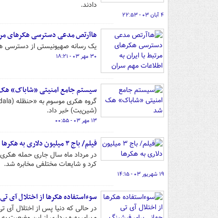
دادند.
۴ آبان ۰۳ - ۲۲:۵۳
هاآرتص مدعی دسترسی هکرهای مرتبط
یک رسانه صهیونیستی از دسترسی هکره
۳۰ مهر ۰۳ - ۱۸:۲۱
سیستم جامع امنیتی «شاباک» هک
(شین‌بت) خبر داد.
۱۳ مهر ۰۳ - ۰۰:۵۵
فیلم/ باج ۳ میلیون دلاری به هکرها
در مرداد ماه سال جاری حمله هکری 
کرد و شایعات مختلفی مخابره شد.
۱۹ شهریور ۰۳ - ۱۴:۱۵
سوءاستفاده هکرها از اختلال آی ت
در حالی که دنیا پس از اختلال آی ت
و برای بهره برداری از این وضعیت ب