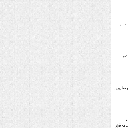
هک بانک ملت و
اصر
 سایبری
د
دف قرار