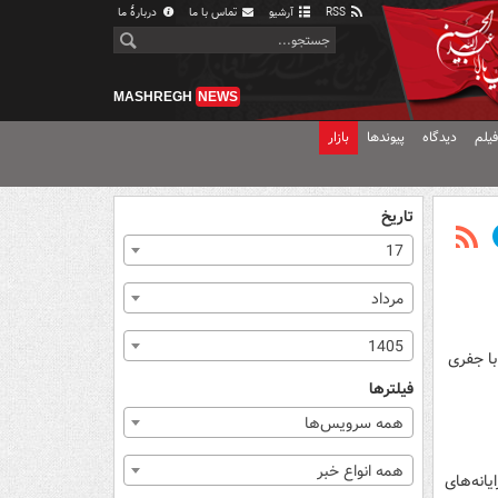
RSS
آرشیو
تماس با ما
دربارهٔ ما
MASHREGH
NEWS
یلم
دیدگاه
پیوندها
بازار
تاریخ
17
مرداد
1405
ط با جفری
فیلترها
همه سرویس‌ها
همه انواع خبر
یانه‌های