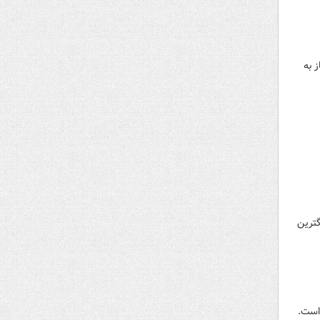
 به
گترین