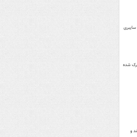
دات سایبری
ارک شده
د و