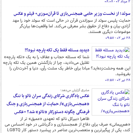
۲ مرداد ۰۲ - ۰۸:۰۸
سوئد؛ از نخست وزیر حامی همجنس‌بازی تا قرآن‌سوزی+ فیلم و عکس
حمایت پلیس سوئد از سوزاندن قرآن در حالی است که سوئد خود را مهد
آزادی بیان و دفاع از حقوق بشر معرفی می‌کند. اما واقعیت‌ها بیان‌گر
موضوعات دیگری هستند.
۲۸ تیر ۰۲ - ۰۹:۵۷
دیدید مسئله فقط یک تکه پارچه نبود؟!
شما که مسئله حجاب و عفاف را به یک «تکه پارچه»
تقلیل می‌دادید، چرا از بازگشتن همین یک تکه پارچه
این همه وحشت‌زده‌اید؟ مبادا برای خاطر یک مشت رأی، دنیا و آخرت‌تان را
بفروشید.
۲۸ تیر ۰۲ - ۰۷:۵۷
مشرق گزارش می‌دهد؛
عکس یادگاری شرکای زندگی سران ناتو با ننگ
«همجنس‌بازی»/ حمایت از همجنس‌بازی و جنگ
فرهنگی چگونه دستورکار «ناتو» شد؟ +عکس
ظاهرا دبیرکل ناتو که تعهدی «عمیق» تر از
«هم‌پیمانی» صرف برای دفاع از همجسنبازی و دگرباشی در خود احساس می
کند، یکی از پیگیرترین و متعصب‌ترین عناصر در پیشبرد دستور کار LGBTQ