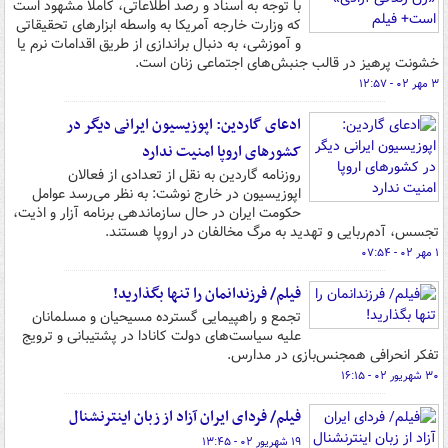
با توجه به اسناد و رصد اطلاعاتی، کاملا مشهود است
که وزارت خارجه آمریکا به واسطه ابزارهای تحقیقاتی
و آموزشی، به دنبال براندازی از طریق اقدامات نرم یا
خشونت پرهیز در قالب جنبش‌های اجتماعی زنان است.
۳ مهر ۰۲ - ۱۲:۵۷
ادعای گاردین: اپوزیسیون ایرانی دیگر در
کشورهای اروپا امنیت ندارد
روزنامه گاردین به نقل از تعدادی از فعالان
اپوزیسیون در خارج نوشت: به نظر می‌رسد عوامل
حکومت ایران در حال سازماندهی برنامه آزار و اذیت،
تجسس، آدم‌ربایی و تهدید به مرگ مخالفان در اروپا هستند.
۱ مهر ۰۲ - ۰۷:۵۴
فیلم/ فرزندانمان را تنها بگذارید!
تجمع و راهپیمایی گسترده مسیحیان و مسلمانان
علیه سیاست‌های دولت کانادا در پشتیبانی و ترویج
تفکر انحرافی همجنس‌بازی در مدارس.
۳۰ شهریور ۰۲ - ۱۶:۱۵
فیلم/ فردای ایران آزاد از زبان اینترنشنال
۱۹ شهریور ۰۲ - ۱۳:۴۵