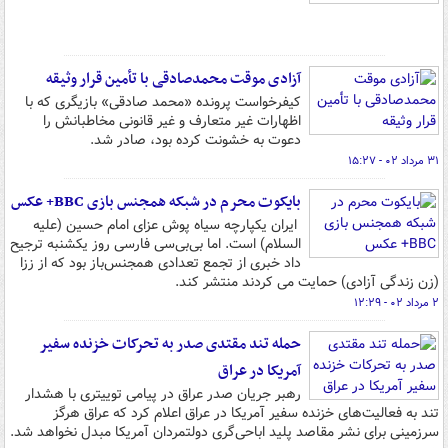
آزادی موقت محمدصادقی با تأمین قرار وثیقه
کیفرخواست پرونده «محمد صادقی» بازیگری که با
اظهارات غیر متعارف و غیر قانونی مخاطبانش را
دعوت به خشونت کرده بود، صادر شد.
۳۱ مرداد ۰۲ - ۱۵:۲۷
بایکوت محرم در شبکه همجنس بازی BBC+ عکس
ایران یکپارچه سیاه پوش عزای امام حسین (علیه
السلام) است. اما بی‌بی‌سی فارسی روز یکشنبه ترجیح
داد خبری از تجمع تعدادی همجنس‌باز بود که از ززا
(زن زندگی آزادی) حمایت می کردند منتشر کند.
۲ مرداد ۰۲ - ۱۲:۲۹
حمله تند مقتدی صدر به تحرکات خزنده سفیر
آمریکا در عراق
رهبر جریان صدر عراق در پیامی توییتری با هشدار
تند به فعالیت‌های خزنده سفیر آمریکا در عراق اعلام کرد که عراق هرگز
سرزمینی برای نشر مقاصد پلید اباحی‌گری دولتمردان آمریکا مبدل نخواهد شد.