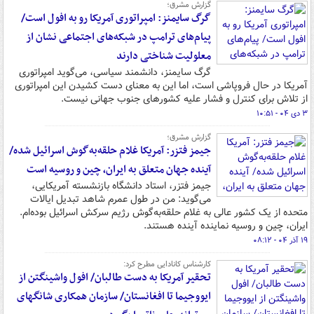
گزارش مشرق؛
گرگ سایمنز: امپراتوری آمریکا رو به افول است/
پیام‌های ترامپ در شبکه‌های اجتماعی نشان از
معلولیت شناختی دارند
گرگ سایمنز، دانشمند سیاسی، می‌گوید امپراتوری
آمریکا در حال فروپاشی است، اما این به معنای دست کشیدن این امپراتوری
از تلاش برای کنترل و فشار علیه کشورهای جنوب جهانی نیست.
۳ دی ۰۴ - ۱۰:۵۱
گزارش مشرق؛
جیمز فتزر: آمریکا غلام حلقه‌به‌گوش اسرائیل شده/
آینده جهان متعلق به ایران، چین و روسیه است
جیمز فتزر، استاد دانشگاه بازنشسته آمریکایی،
می‌گوید: من در طول عمرم شاهد تبدیل ایالات
متحده از یک کشور عالی به غلام حلقه‌به‌گوش رژیم سرکش اسرائیل بوده‌ام.
ایران، چین و روسیه نماینده آینده هستند.
۱۹ آذر ۰۴ - ۰۸:۱۲
کارشناس کانادایی مطرح کرد:
تحقیر آمریکا به دست طالبان/ افول واشینگتن از
ایووجیما تا افغانستان/ سازمان همکاری شانگهای