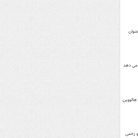
عنوان
 می دهد
 هالووین
لووین به کشته شدن دست کم ۱۱ آمریکایی‌ و زخمی