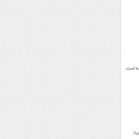
ه است.
د!