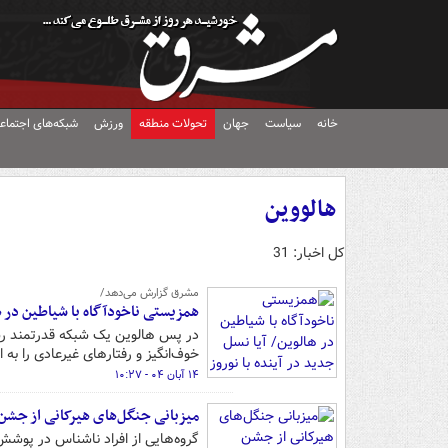
خانه
سیاست
جهان
تحولات منطقه
ورزش
شبکه‌های اجتماع
هالووین
کل اخبار: 31
مشرق گزارش می‌دهد/
همزیستی ناخودآگاه با شیاطین در هال
در پس هالوین یک شبکه قدرتمند رسان
خوف‌انگیز و رفتارهای غیرعادی را به 
۱۴ آبان ۰۴ - ۱۰:۲۷
میزبانی جنگل‌های هیرکانی از جشن 
گروه‌هایی از افراد ناشناس در پوش