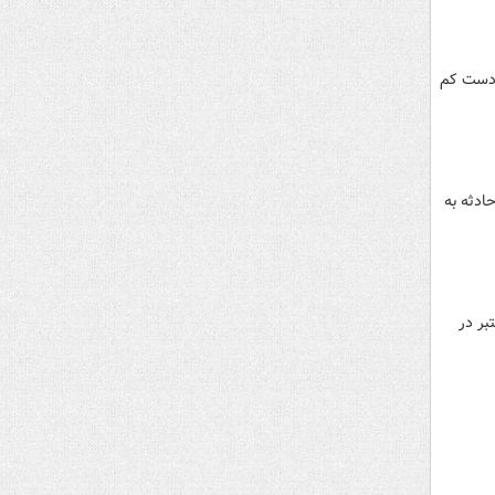
 دست کم
ادثه به
 هالووین برای رفتن به کافه «برای دیدن افراد مشهور محلی»، شنبه شب ۲۹ اکتبر در