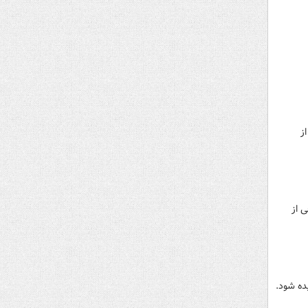
ز
 از
ده شود.