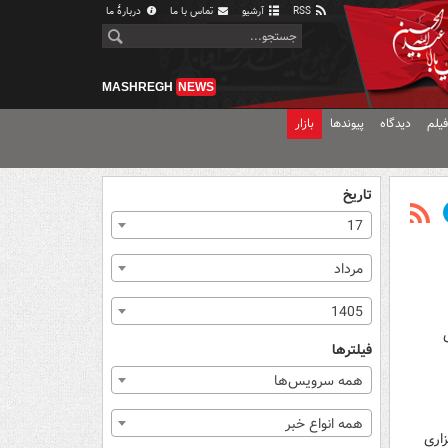
RSS
آرشیو
تماس با ما
دربارهٔ ما
MASHREGH
NEWS
یلم
دیدگاه
پیوندها
بازار
تاریخ
17
مرداد
1405
فیلترها
همه سرویس‌ها
همه انواع خبر
اری