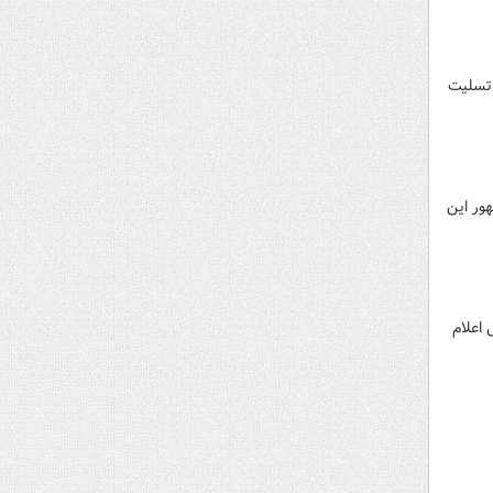
 تسلیت
ور این
 اعلام