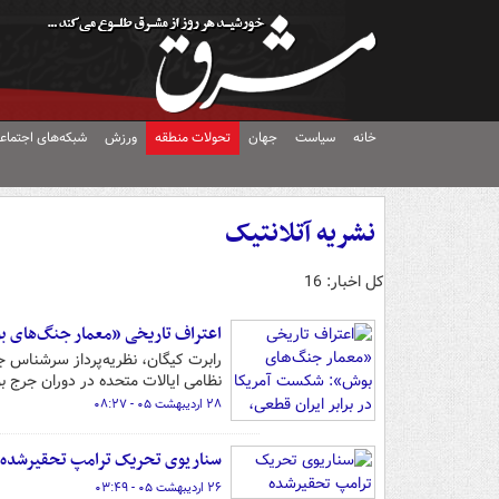
خانه
سیاست
جهان
تحولات منطقه
ورزش
شبکه‌های اجتماع
نشریه آتلانتیک
کل اخبار: 16
اعتراف تاریخی «معمار جنگ‌های بوش
رابرت کیگان، نظریه‌پرداز سرشناس جر
نظامی ایالات متحده در دوران جرج
۲۸ اردیبهشت ۰۵ - ۰۸:۲۷
سناریوی تحریک ترامپ تحقیرشده
۲۶ اردیبهشت ۰۵ - ۰۳:۴۹