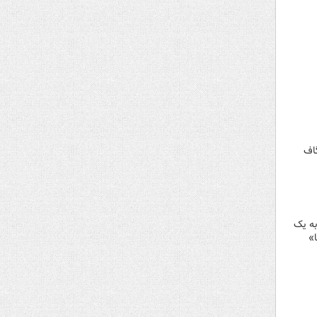
گاف
به یک
»