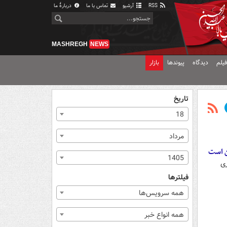
RSS
آرشیو
تماس با ما
دربارهٔ ما
MASHREGH
NEWS
یلم
دیدگاه
پیوندها
بازار
تاریخ
18
مرداد
ن است
1405
ری
فیلترها
همه سرویس‌ها
همه انواع خبر