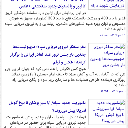
کالیبر و بالستیک جدید ضدکشتی +عکس
در این رزمایش برای اولین بار، سامانه موشکی کروز
قدیر با برد 400 و موشک بالستیک فتح با برد 300 کیلومتر، مجهز به هوش
مصنوعی و توان ویژه علیه شناورهای دشمن، رونمایی و به نیروی دریایی سپاه
الحاق شده‌اند.
۱۲ مرداد ۰۲ - ۰۶:۰۰
مغز متفکر نیروی دریایی سپاه؛ صهیونیست‌ها
چندین بار جشن ترور عبدالقادر ایرانی را برگزار
کردند+ عکس و فیلم
هیچ کس فکرش را هم نمی کرد که جوان آر پی جی
زنی که در آبادان به آب و آتش میزد تا حرف امام خمینی (ره) زمین نماند.
روزگاری فرمانده طراحی عملیات ها و سازمان رزم شود و یگان دریایی راه
بیاندازد.
۹ خرداد ۰۲ - ۱۴:۵۴
ماموریت جدید سپاه/ آیا سبزپوشان تا بیخ گوش
آمریکا پیش می‌روند؟
فرمانده کل سپاه پاسداران چندی پیش به ماموریت
جدید نیروی دریایی سپاه برای حضور در دریاهای