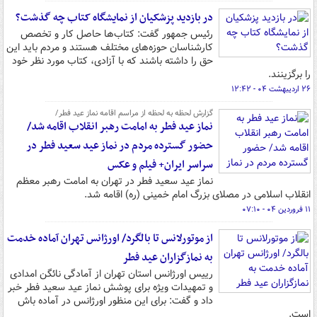
در بازدید پزشکیان از نمایشگاه کتاب چه گذشت؟
رئیس جمهور گفت: کتاب‌ها حاصل کار و تخصص
کارشناسان حوزه‌های مختلف‌ هستند و مردم باید این
حق را داشته باشند که با آزادی، کتاب مورد نظر خود
را برگزینند.
۲۶ اردیبهشت ۰۴ - ۱۲:۴۲
گزارش لحظه به لحظه از مراسم اقامه نماز عید فطر/
نماز عید فطر به امامت رهبر انقلاب اقامه شد/
حضور گسترده مردم در نماز عید سعید فطر در
سراسر ایران+ فیلم و عکس
نماز عید سعید فطر در تهران به امامت رهبر معظم
انقلاب اسلامی در مصلای بزرگ امام خمینی (ره) اقامه شد.
۱۱ فروردین ۰۴ - ۰۷:۱۰
از موتورلانس تا بالگرد/ اورژانس تهران آماده خدمت
به نمازگزاران عید فطر
رییس اورژانس استان تهران از آمادگی نائگن امدادی
و تمهیدات ویژه برای پوشش نماز عید سعید فطر خبر
داد و گفت: برای این منظور اورژانس در آماده باش
است.