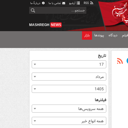
RSS
آرشیو
تماس با ما
دربارهٔ ما
MASHREGH
NEWS
یلم
دیدگاه
پیوندها
بازار
تاریخ
17
مرداد
1405
فیلترها
همه سرویس‌ها
همه انواع خبر