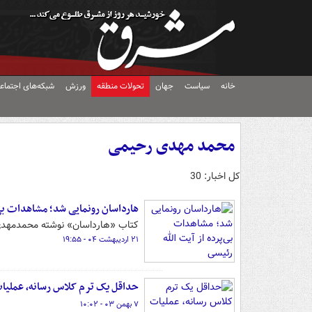
خانه
سیاست
جهان
تحولات منطقه
ورزش
شبکه‌های اجتماع
محمد مهدی رحیمی
کل اخبار: 30
هارداسان رونمایی شد؛ مشاهدات بی‌
کتاب «هارداسان» نوشته محمدمهدی 
۲۱ اردیبهشت ۰۴ - ۱۹:۵۵
حداقل یک ترم کلاس رسانه، عملیات 
۷ بهمن ۰۳ - ۱۰:۰۲