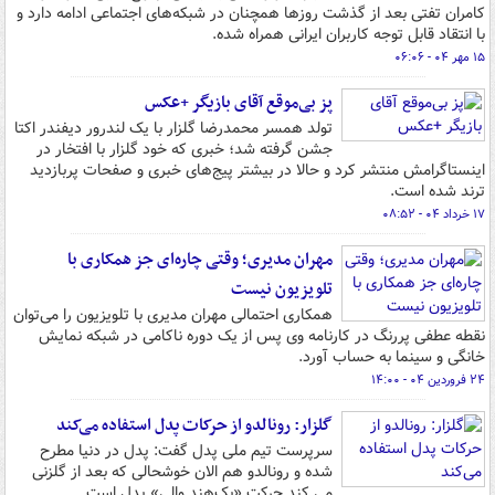
کامران تفتی بعد از گذشت روزها همچنان در شبکه‌های اجتماعی ادامه دارد و
با انتقاد قابل توجه کاربران ایرانی همراه شده.
۱۵ مهر ۰۴ - ۰۶:۰۶
پز بی‌موقع آقای بازیگر +عکس
تولد همسر محمدرضا گلزار با یک لندرور دیفندر اکتا
جشن گرفته شد؛ خبری که خود گلزار با افتخار در
اینستاگرامش منتشر کرد و حالا در بیشتر پیج‌های خبری و صفحات پربازدید
ترند شده است.
۱۷ خرداد ۰۴ - ۰۸:۵۲
مهران مدیری؛ وقتی چاره‌ای جز همکاری با
تلویزیون نیست
همکاری احتمالی مهران مدیری با تلویزیون را می‌توان
نقطه عطفی پررنگ در کارنامه وی پس از یک دوره ناکامی در شبکه نمایش
خانگی و سینما به حساب آورد.
۲۴ فروردین ۰۴ - ۱۴:۰۰
گلزار: رونالدو از حرکات پدل استفاده می‌کند
سرپرست تیم ملی پدل گفت: پدل در دنیا مطرح
شده و رونالدو هم الان خوشحالی که بعد از گلزنی
می کند حرکت «بک‌هند والی» پدل است.