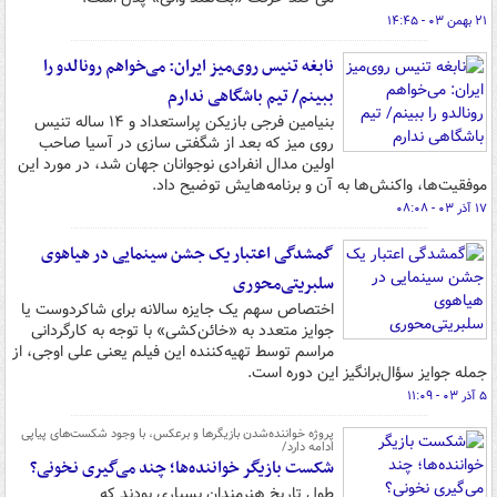
۲۱ بهمن ۰۳ - ۱۴:۴۵
نابغه تنیس روی‌میز ایران: می‌خواهم رونالدو را
ببینم/ تیم باشگاهی ندارم
بنیامین فرجی بازیکن پراستعداد و ۱۴ ساله تنیس
روی میز که بعد از شگفتی سازی در آسیا صاحب
اولین مدال انفرادی نوجوانان جهان شد، در مورد این
موفقیت‌ها، واکنش‌ها به آن و برنامه‌هایش توضیح داد.
۱۷ آذر ۰۳ - ۰۸:۰۸
گمشدگی اعتبار یک جشن سینمایی در هیاهوی
سلبریتی‌محوری
اختصاص سهم یک جایزه سالانه برای شاکردوست یا
جوایز متعدد به «خائن‌کشی» با توجه به کارگردانی
مراسم توسط تهیه‌کننده این فیلم یعنی علی اوجی، از
جمله جوایز سؤال‌برانگیز این دوره است.
۵ آذر ۰۳ - ۱۱:۰۹
پروژه خواننده‌شدن بازیگرها و برعکس، با وجود شکست‌های پیاپی
ادامه دارد/
شکست بازیگر خواننده‌ها؛ چند می‌گیری نخونی؟
طول تاریخ هنرمندان بسیاری بودند که