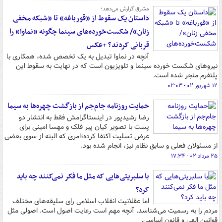
مشرق گزارش می‌دهد؛
داستان یک سقوط از «قورباغه» تا «شبکه مخفی
زنان»/ شکست‌خورده‌های سینما چگونه «نماوا» را
قربانی کردند؟ +عکس
آنچه در نماوا تبدیل به یک تخصص شده، همکاری با
نیروهای شکست خورده سینما و تلویزیون است که در نهایت به سقوط این
پلتفرم منجر شده است.
۱۲ شهریور ۰۲ - ۰۲:۰۳
حمایت روزنامه جام‌جم از بازگشت چهره‌ها به سیما
رضا رشیدپور در اینستاگرامش فقط به انتشار دو
پست با تصویر کیان پیر فلک و مهسا امینی برای
عرض تسلیت اکتفا کرده؛امری که البته از سوی بعضی
از مسئولان فعلی و سابق نظام نیز، انجام شده بود.
۲۵ مرداد ۰۲ - ۱۷:۳۴
با سلبریتی‌هایی که مثل ما فکر نمی‌کنند چه باید
کرد؟
اما عقلانیت انقلاب اسلامی رای سلیقه‌های مختلف
مردم را به رسمیت می‌شناسد. آنچه مهم است رعایت اصول است. اصولی مثل
قوانین الهی و قانون اساسی.