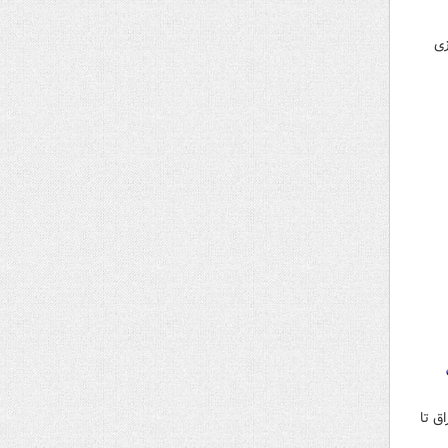
زی
ق تا