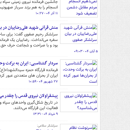
جانشین فرمانده نیروی زمینی سپاه 
انسجام را به هم بزند سرباز صهیونی
۱۱ آذر ۰۴ - ۱۰:۲۷
منش قرآنی شهید علی‌رضاییان در ب
سرلشکر رحیم صفوی گفت: برای ساخت
سفره می‌انداخت. رضاییان یک فرمانده 
بود و با صراحت و شجاعت حرف حق را
۵ آبان ۰۴ - ۰۹:۰۳
سردار گشتاسبی: ایران به برکت وحد
فرمانده قرارگاه حمزه سیدالشهداء(
ایران از بحران های متعددی عبور کر
۲۷ شهریور ۰۴ - ۱۰:۵۹
پیشقراولان نیروی قدس را چقدر می
فعالیت این قرارگاه می‌دانند.
۹ خرداد ۰۴ - ۱۳:۳۱
سرلشکر سلامی: