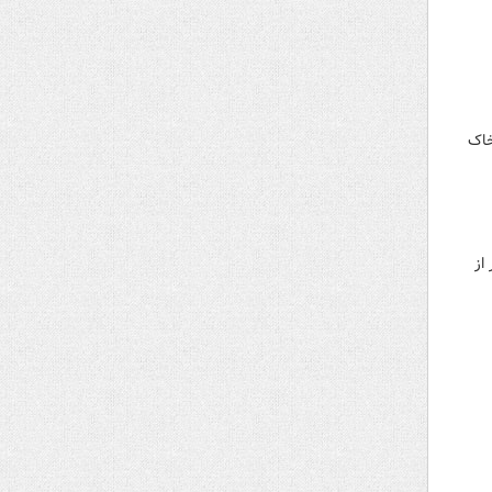
خاک
از