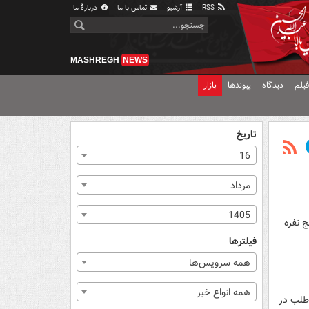
RSS
آرشیو
تماس با ما
دربارهٔ ما
MASHREGH
NEWS
یلم
دیدگاه
پیوندها
بازار
تاریخ
16
مرداد
1405
ج نفره
فیلترها
همه سرویس‌ها
همه انواع خبر
‌طلب در