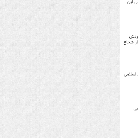
س این
خودش
یار شجاع
 اسلامی
داد ۱۳۶۳ را آغاز رسمی