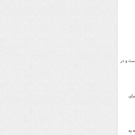
ست و در
رای
 به