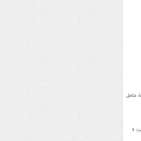
ا، شامل
فرمانده انتظامی خوزستان از شناسایی و دستگیری باند قاچاق سلاح و مهمات غیرمجاز در اروندکنار آبادان خبر داد و گفت: ۶