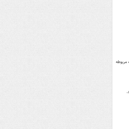
نفر قاچاقچی و کشف ۹ قبضه اسلحه جنگی کمری و ۲۲۰ فشنگ مربوطه