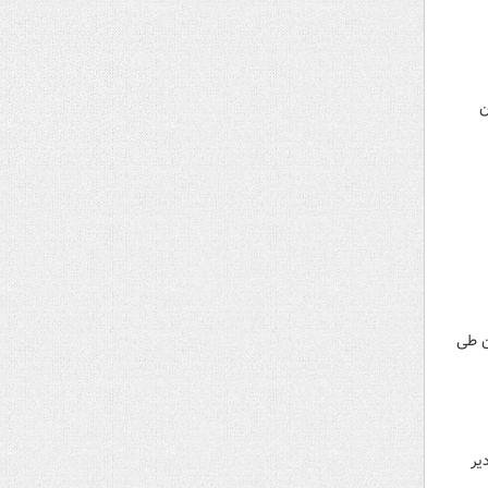
 ۲ نفر در این
ن طی
اح و مقادیر