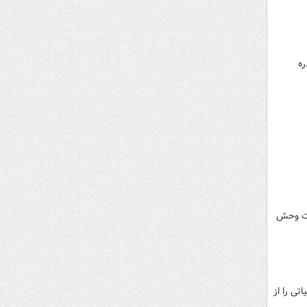
ه
و قاچاق حیات وحش
تی را از