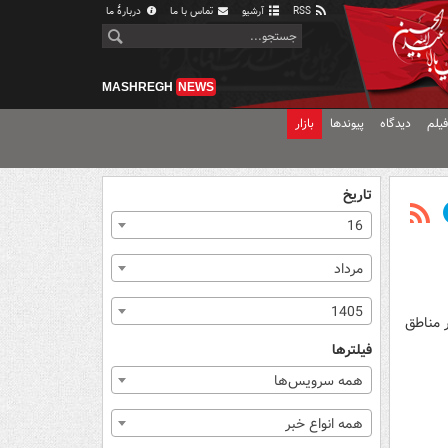
RSS
آرشیو
تماس با ما
دربارهٔ ما
MASHREGH
NEWS
یلم
دیدگاه
پیوندها
بازار
تاریخ
16
مرداد
1405
یکه در مناطق
فیلترها
همه سرویس‌ها
همه انواع خبر