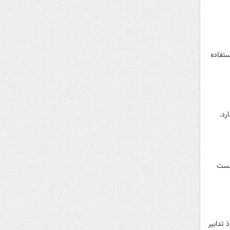
ستفاده
رد.
نشست
 تدابیر