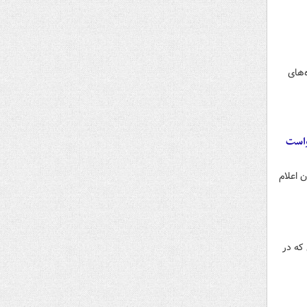
‌های
واست
 اعلام
که در