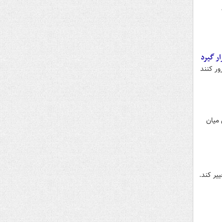
ار گیرد
ور کنند
 میان
یر کند.