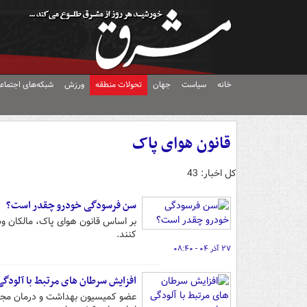
خانه
سیاست
جهان
تحولات منطقه
ورزش
شبکه‌های اجتماع
قانون هوای پاک
کل اخبار: 43
سن فرسودگی خودرو چقدر است؟
بر اساس قانون هوای پاک، مالکان و
کنند.
۲۷ آذر ۰۴ - ۰۸:۴۰
افزایش سرطان های مرتبط با آلودگی
عضو کمیسیون بهداشت و درمان مجلس،