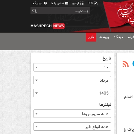
RSS
آرشیو
تماس با ما
دربارهٔ ما
MASHREGH
NEWS
یلم
دیدگاه
پیوندها
بازار
تاریخ
17
مرداد
1405
اقدام
فیلترها
همه سرویس‌ها
همه انواع خبر
اک را