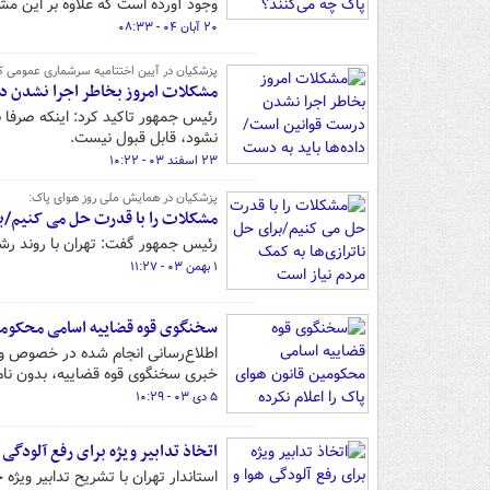
وجود آورده است که علاوه بر این مش
۲۰ آبان ۰۴ - ۰۸:۳۳
پزشکیان در آیین اختتامیه سرشماری عمومی کشاور
مشکلات امروز بخاطر اجرا نشدن در
رئیس جمهور تاکید کرد: اینکه صرفا با 
نشود، قابل قبول نیست.
۲۳ اسفند ۰۳ - ۱۰:۲۲
پزشکیان در همایش ملی روز هوای پاک:
مشکلات را با قدرت حل می کنیم/بر
رئیس جمهور گفت: تهران با روند رش
۱ بهمن ۰۳ - ۱۱:۲۷
سخنگوی قوه قضاییه اسامی محکومین
اطلاع‌رسانی انجام شده در خصوص وز
خبری سخنگوی قوه قضاییه، بدون نا
۵ دی ۰۳ - ۱۰:۲۹
اتخاذ تدابیر ویژه برای رفع آلودگی 
استاندار تهران با تشریح تدابیر ویژه