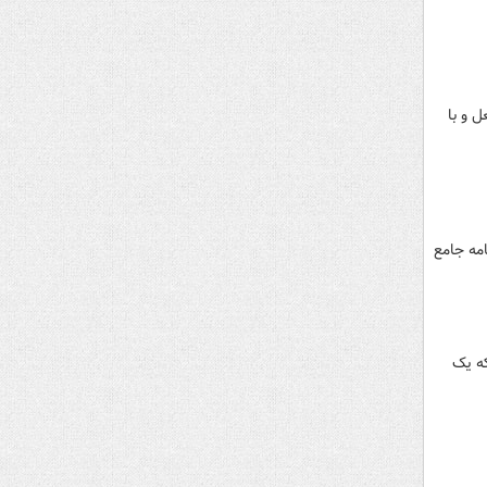
 و با
امه جامع
الی است که یک