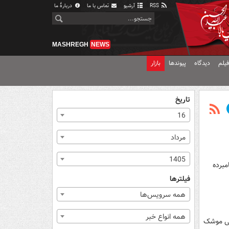
RSS
آرشیو
تماس با ما
دربارهٔ ما
MASHREGH
NEWS
یلم
دیدگاه
پیوندها
بازار
تاریخ
16
مرداد
1405
مبرده
فیلترها
همه سرویس‌ها
همه انواع خبر
انی موشک