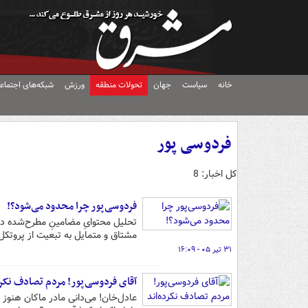
خانه
سیاست
جهان
تحولات منطقه
ورزش
شبکه‌های اجتماع
فردوسی پور
کل اخبار: 8
فردوسی‌پور چرا محدود می‌شود؟!
تحلیل محتوایِ مضامینِ مطرح‌شده در 
مشتاق و متمایل به تبعیت از پروتکل
۳۱ تیر ۰۵ - ۱۶:۰۹
آقای فردوسی‌پور! مردم تصادف نکرد
عادل‌خان! می‌دانی مادر ماکان هنو