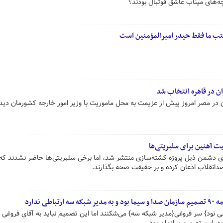
چه‌های میناب عاشق فوتبال بودند؟
ب ما فقط حیدر امیرالمؤمنین است
ن در قاهره انتخاب شد
در مصر امروز پیش از عزیمت به محل ماموریت با وزیر امور خارجه کشورمان دیدا
ت آهنین برای سلبریتی‌ها
ای دشمن ذیل پروژه کشته‌سازی منتشر شد، اما برخی سلبریتی‌ها حاضر نشدند که 
دانقلاب اذعان کرده و بر حقیقت صحه بگذارند.
ی ندارد
یلی نود} سر فروغی{مدیر شبکه سه} می‌شکنند اما این تصمیم نباید به آقای فروغی