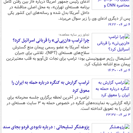
ادعای رئیس جمهور آمریکا درباره «از بین رفتن کامل
برنامه هسته‌ای تهران»، به محل اصلی مناقشه در
داخل آمریکا بدل شده و رسانه‌های این کشور یکی
پس از دیگری ادعای وی را زیر سوال می‌برند.
۴ تیر ۰۴ - ۱۹:۲۲
تجاوز زیر سایه معاهده؛
چرا ترامپ «ان‌پی‌تی» را قربانی اسرائیل کرد؟
حمله آمریکا به عضو رسمی پیمان منع گسترش
سلاح‌های هسته‌ای (NPT)، تلاشی برای جبران
استیصال رژیم صهیونیستی بود؛ ترامپ برای نجات تل‌آویو به قلب معتبرترین
پیمان منع اشاعه شلیک کرد.
۴ تیر ۰۴ - ۱۴:۳۰
ترامپ گزارش به کنگره درباره حمله به ایران را
معوق کرد
ترامپ در آخرین لحظه برگزاری جلسه محرمانه برای
ارائه گزارشی به نماینده‌های کنگره در خصوص حمله به ۳ سایت هسته‌ای در
ایران را به تعویق انداخته است.
۳ تیر ۰۴ - ۲۳:۳۷
پژوهشگر تسلیحاتی : درباره نابودی فردو بجای سند