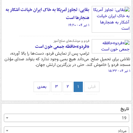
بقایی: تجاوز آمریکا به خاک ایران خیانت آشکار به
هنجارها است
۱ تیر ۰۴ - ۱۹:۲۰
فردو و موشک‌های صلح‌آموز
«فردو»حافظه‌ جمعی خون است
ترامپ پس از نمایش فردو، دست‌ها را بالا آورده،
تلاشی برای تحمیلِ صلح. می‌داند هیچ بمبی وجود ندارد که بتواند صدای مؤذن
مسجد فردو را خاموش کند. حتی در بزرگترین ارتش جهان.
۱ تیر ۰۴ - ۱۵:۳۲
قبلی
۱
۲
۳
بعدی
تاریخ
19
مرداد