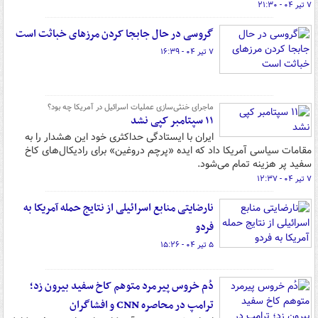
۷ تیر ۰۴ - ۲۱:۳۰
گروسی در حال جابجا کردن مرزهای خباثت است
۷ تیر ۰۴ - ۱۶:۳۹
ماجرای خنثی‌سازی عملیات اسرائیل در آمریکا چه بود؟
۱۱ سپتامبر کپی نشد
ایران با ایستادگی حداکثری خود این هشدار را به
مقامات سیاسی آمریکا داد که ایده «پرچم دروغین» برای رادیکال‌های کاخ
سفید پر هزینه تمام می‌شود.
۷ تیر ۰۴ - ۱۲:۳۷
نارضایتی منابع اسرائیلی از نتایج حمله آمریکا به
فردو
۵ تیر ۰۴ - ۱۵:۲۶
دُم خروس پیرمرد متوهم کاخ سفید بیرون زد؛
ترامپ در محاصره CNN و افشاگران