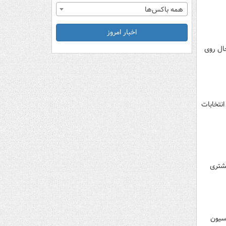
همه باکس‌ها
اخبار امروز
حال روی
نتخابات
یشتری
یس فدراسیون