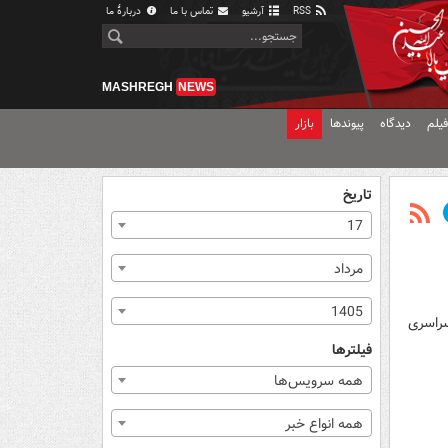
RSS
آرشیو
تماس با ما
دربارهٔ ما
MASHREGH
NEWS
یلم
دیدگاه
پیوندها
بازار
تاریخ
17
مرداد
1405
ود به پویش سراسری
فیلترها
همه سرویس‌ها
همه انواع خبر