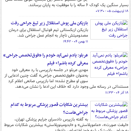
بسیار سنگین یک کودک ۶ ساله را با موفقیت به پایان برسانند.
۱۸ اردیبهشت ۰۵ - ۰۷:۳۰
بازیکن ملی پوش استقلال زیر تیغ جراحی رفت
بازیکن ازبکستانی تیم فوتبال استقلال برای درمان
مصدومیتش ناچار به انجام عمل جراحی شد.
۱۱ بهمن ۰۴ - ۱۹:۴۲
عربلو: یادم نمی‌آید خودم را «فوق‌تخصص جراحی»
معرفی کرده باشم!+ فیلم
مهدی عربلو در جلسه بازپرسی با رد معرفی خود
به‌عنوان «فوق‌تخصص جراحی» گفت چنین ادعایی از
سوی او مطرح نشده؛ اما بازپرس صانعی اعلام کرد
مستنداتی در رسانه ملی وجود دارد که خلاف این ادعا را نشان می‌دهد.
۱۸ آذر ۰۴ - ۱۱:۳۳
بیشترین شکایات قصور پزشکی مربوط به کدام
جراحی‌هاست؟
به گفته بازپرس دادسرای جرایم پزشکی تهران،
«لیفت صورت»، «ماموپلاستی» و «ابدومینوپلاستی» بیشترین شکایات مربوط
به جراحی پلاستیک را به خود اختصاص داده‌اند.