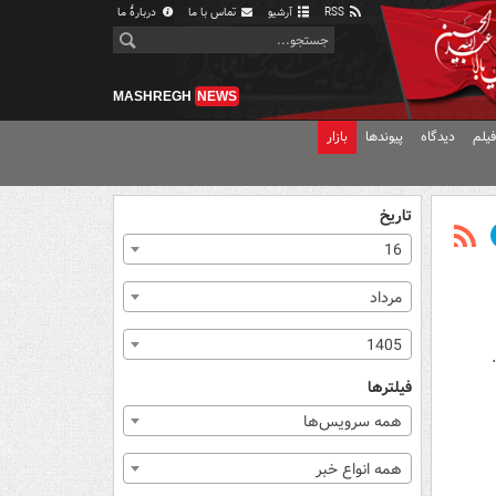
RSS
آرشیو
تماس با ما
دربارهٔ ما
MASHREGH
NEWS
یلم
دیدگاه
پیوندها
بازار
تاریخ
16
مرداد
1405
فیلترها
همه سرویس‌ها
همه انواع خبر