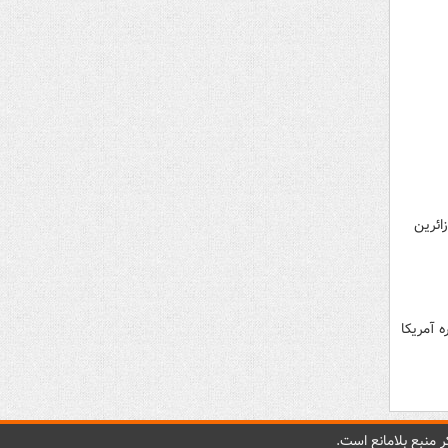
ائرین
 آمریکا
 منبع بلامانع است.