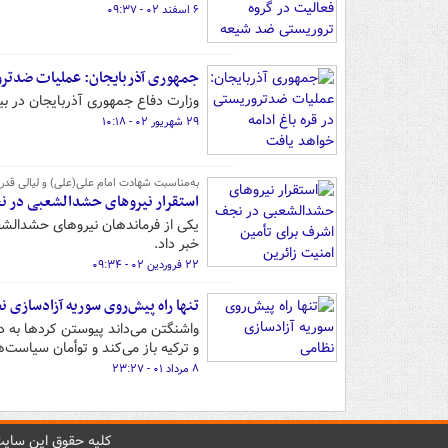
۶ اسفند ۰۲ - ۰۹:۳۷
جمهوری آذربایجان: عملیات ضدترور
وزارت دفاع جمهوری آذربایجان در بیان
۲۹ شهریور ۰۲ - ۱۰:۱۸
به‌مناسبت شهادت امام علی(علی) و لیالی قدر 
استقرار نیروهای حشدالشعبی در ن
یکی از فرماندهان نیروهای حشدالشعب
خبر داد.
۲۲ فروردین ۰۲ - ۰۹:۳۴
تنها راه پیش‌روی سوریه آزادسازی ن
واشنگتن می‌داند پیوستن کردها به د
و ترکیه باز می‌کند و توأمان سیاست‌
۸ مرداد ۰۱ - ۲۳:۲۷
کليه حقوق اين سايت 