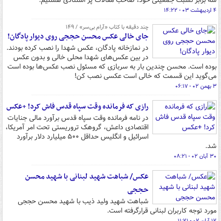
سه برابر نسبت جمعیتی خود، صاحب مقالات پر استنادی هستیم.
۴ اردیبهشت ۰۳ - ۱۴:۲۲
چند دقیقه با کتاب‌ «آرام بی‌سر» / ۱۴۹
جای خالی عکس محسن حججی روی دیوار پادگان!
در نمازخانه پادگان، عکس شهدا را نصب کرده بودند.
در بین عکس‌های شهدا محلی خالی و بدون عکس
بوده است. محسن چندین بار به سربازی که مسئول نصب عکس‌ها بوده است
می‌گوید این قسمت که خالی است عکسی نصب کن!
۳ بهمن ۰۲ - ۰۶:۱۷
رازی که فرمانده وقت سپاه قدس فاش کرد! +عکس
در نامه فرمانده وقت سپاه قدس برآورد مالی جنایات
اقتصادی داعش، گروهک تروریستی تحت امر آمریکا،
اسرائیل و انگلیس حداقل ۵۰۰ میلیارد دلار برآورد
شد.
۳۰ آبان ۰۲ - ۰۸:۲۱
عکس/ شباهت شهید لبنانی با شهید محسن
حججی
شباهت شهید ولید ذیب با شهید محسن حججی
مورد توجه کاربران لبنانی قرارگرفته است.