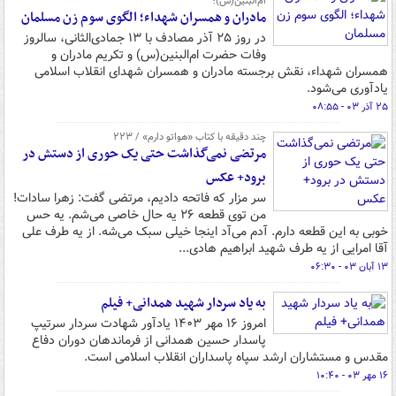
ام‌البنین(س)؛
مادران و همسران شهداء؛ الگوی سوم زن مسلمان
در روز ۲۵ آذر مصادف با ۱۳ جمادی‌الثانی، سالروز
وفات حضرت ام‌البنین(س) و تکریم مادران و
همسران شهداء، نقش برجسته‌ مادران و همسران شهدای انقلاب اسلامی
یادآوری می‌شود.
۲۵ آذر ۰۳ - ۰۸:۵۵
چند دقیقه با کتاب‌ «هواتو دارم» / ۲۲۳
مرتضی نمی‌گذاشت حتی یک حوری از دستش در
برود+ عکس
سر مزار که فاتحه دادیم، مرتضی گفت: زهرا سادات!
من توی قطعه ۲۶ یه حال خاصی می‌شم. یه حس
خوبی به این قطعه دارم. آدم می‌آد اینجا خیلی سبک می‌شه. از یه طرف علی
آقا امرایی از یه طرف شهید ابراهیم هادی...
۱۳ آبان ۰۳ - ۰۶:۳۰
به یاد سردار شهید همدانی+ فیلم
امروز ۱۶ مهر ۱۴۰۳ یادآور شهادت سردار سرتیپ
پاسدار حسین همدانی از فرماندهان دوران دفاع
مقدس و مستشاران ارشد سپاه پاسداران انقلاب اسلامی است.
۱۶ مهر ۰۳ - ۱۰:۴۰