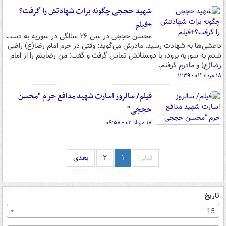
شهید حججی چگونه برات شهادتش را گرفت؟
+فیلم
محسن حججی در سن ۲۶ سالگی در سوریه به دست
داعشی‌ها به شهادت رسید. مادرش می‌گوید: وقتی در حرم امام رضا(ع) راضی
شدم به سوریه برود، با دوستانش تماس گرفت و گفت: من رضایتم را از امام
رضا(ع) و مادرم گرفتم.
۱۸ مرداد ۰۲ - ۱۱:۳۹
فیلم/ سالروز ‎اسارت شهید مدافع حرم "محسن
حججی"
۱۷ مرداد ۰۲ - ۰۹:۵۷
قبلی
۱
۲
بعدی
تاریخ
15