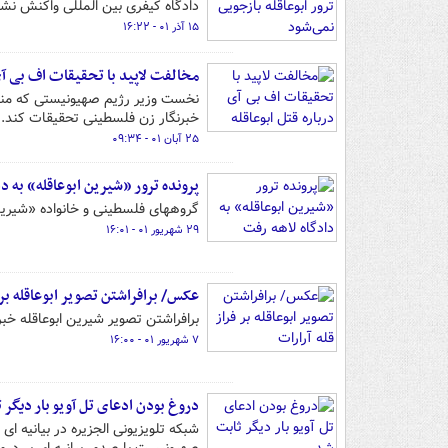
دادگاه کیفری بین المللی واکنش نشا
۱۵ آذر ۰۱ - ۱۶:۲۲
مخالفت لاپید با تحقیقات اف بی آی 
نخست وزیر رژیم صهیونیستی که منصب
خبرنگار زن فلسطینی تحقیقات کند.
۲۵ آبان ۰۱ - ۰۹:۳۴
پرونده ترور «شیرین ابوعاقله» به دا
گروههای فلسطینی و خانواده «شیرین ا
۲۹ شهریور ۰۱ - ۱۶:۰۱
عکس/ برافراشتن تصویر ابوعاقله بر ف
برافراشتن تصویر شیرین ابوعاقله خبرن
۷ شهریور ۰۱ - ۱۶:۰۰
دروغ بودن ادعای تل آویو بار دیگر 
شبکه تلویزیونی الجزیره در بیانیه ا