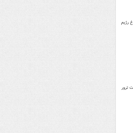
غ رژیم
ت ترور