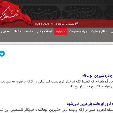
شنبه ۱۷ مرداد ۱۴۰۵ -
Aug 8 2026
ی
دفاع و امنیت
جهاد و مقاومت
حسینیه
فرهنگ و هنر
جامعه
اقتصاد
عکس و ف
نازه شیرین ابوعاقله
ین أبوعاقلة» که توسط تک تیرانداز تروریست اسرائیلی در کرانه باختری به شهادت
مراسم تشییع جنازه او رخ داد.
ه ترور ابوعاقله بازجویی نمی‌شود
ه الجزیره مبنی بر ارائه پرونده ترور «شیرین ابوعاقله» خبرنگار فلسطینی این شب