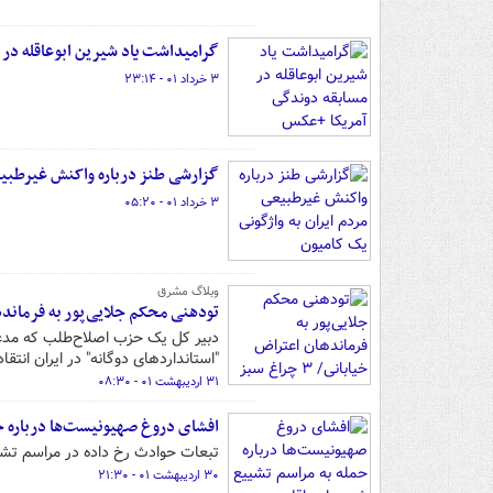
گرامیداشت یاد شیرین ابوعاقله در
۳ خرداد ۰۱ - ۲۳:۱۴
گزارشی طنز درباره واکنش غیرطبیع
۳ خرداد ۰۱ - ۰۵:۲۰
وبلاگ مشرق
تودهنی محکم جلایی‌پور به فرماندهان اعتراض خیابانی/ ۳ چراغ 
دبیر کل یک حزب اصلاح‌طلب که مدعی
"استانداردهای دوگانه" در ایران انتقا
۳۱ اردیبهشت ۰۱ - ۰۸:۳۰
افشای دروغ صهیونیست‌ها درباره حم
تبعات حوادث رخ داده در مراسم تش
۳۰ اردیبهشت ۰۱ - ۲۱:۳۰