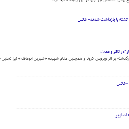
 بودن ادعاهای تل آویو در این زمینه تاکید کرد.
 کشته یا بازداشت شدند+ عکس
ر"در تالار وحدت
درگذشته بر اثر ویروس کرونا و همچنین مقام شهیده «شیرین ابوعاقله» نیز تجلیل ب
ا +عکس
+تصاویر