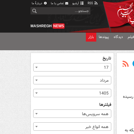
RSS
آرشیو
تماس با ما
دربارهٔ ما
MASHREGH
NEWS
یلم
دیدگاه
پیوندها
بازار
تاریخ
17
مرداد
1405
 رسیده
فیلترها
همه سرویس‌ها
همه انواع خبر
که به