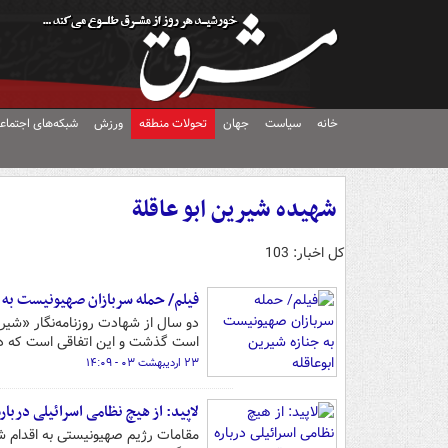
خانه
سیاست
جهان
تحولات منطقه
ورزش
شبکه‌های اجتماع
شهیده ‎شيرين ابو عاقلة
کل اخبار: 103
فیلم/ حمله سربازان صهیونیست به ج
دو سال از شهادت روزنامه‌نگار «شیر
است گذشت و این اتفاقی است که در 
۲۳ اردیبهشت ۰۳ - ۱۴:۰۹
لاپید: از هیچ نظامی اسرائیلی دربار
مقامات رژیم صهیونیستی به اقدام شبک