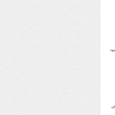
شست خبری جو ‎بایدن و محمود
ای