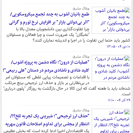
وبلاگ مشرق
طمع بانیان آشوب به چند تجمع میکروسکوپی/
"اثر بی‌دولتی بازار" بر افزایش نرخ تورم و گرانی
چرا تفاوت‌گذاری بین دانشجویان معدل بالا با
"نخبگان" یک ضرورت است و چرا فعالان و مسئولان
کشور باید حتما این تفاوت را در اجرا و اندیشه نمایان کنند؟
۱۰ دی ۰۴ - ۱۳:۰۵
وبلاگ مشرق
"عملیات از درون"؛ نگاه دشمن به پروژه آشوب/
کلید شادی و ناشادی مردم در دستان "علی ربیعی"!
با اقدامات و تصمیمات پیاپی غلطی که مسئولان امر
در بی‌نظارتی بر بازار و حذف ارز ترجیحی برنج مرتکب
شده‌اند باید با طعنه گفت که این کالا در حال بازگشت به روزگار "پلوی درباری"
است.
۲۹ آذر ۰۴ - ۱۱:۱۰
وبلاگ مشرق
"حذف ارز ترجیحی"؛ شیرینی یک تجربه تلخ؟!/
انتظار از مجلس برای تداوم اصلاحات قانون مهریه
یک اقتصاددان اخیرا ادعا کرده است که بخش عظیمی