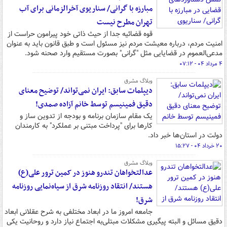
مبارزه با گرانی/ سناریوی آخرالزمانی برای آب
تهران مطرح نیست
قوه قضائیه جدا از حیث ذاتی خود پیرامون حراست از
امنیت مردم، درباره معیشت مردم نیز مسئول است و طبق قانون باید به عنوان
مدعی‌العموم در قضایایی مثل "گرانی" بصورت مستقیم وارد صحنه شود.
۴ مرداد ۰۴ - ۰۷:۱۲
وبلاگ مشرق
دیپلمات سابق: ایران نمی‌تواند/ توضیح معنای
دقیق فمینیسم توسط خانم آزاده صمدی!
یک مقام سازمان برنامه و بودجه از تدوین ساز و
کارها برای "پرداخت مبتنی بر عملکرد" به کارمندان
دولت در استان‌ها خبر داد.
۲۰ خرداد ۰۴ - ۱۵:۲۷
وبلاگ مشرق
عدالتخواهان تندرو هنوز در کمین ترور علی(ع)
هستند/ انتقاد روزنامه شرق از سیاه‌نمایی روزنامه
شرق!
جامعه امروز ما در ابعاد مختلفی به شرح عقلانی ابعاد
دقیق مسائل و البته پیگیری مشکلات مبتلی‌به اجتماع نیاز دارد و روحانیت یکی