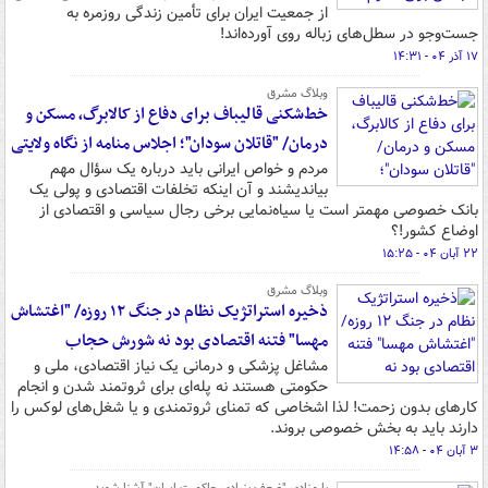
از جمعیت ایران برای تأمین زندگی روزمره به
جست‌وجو در سطل‌های زباله روی آورده‌اند!
۱۷ آذر ۰۴ - ۱۴:۳۱
وبلاگ مشرق
خط‌شکنی قالیباف برای دفاع از کالابرگ، مسکن و
درمان/ "قاتلان سودان"؛ اجلاس منامه از نگاه ولایتی
مردم و خواص ایرانی باید درباره یک سؤال مهم
بیاندیشند و آن اینکه تخلفات اقتصادی و پولی یک
بانک خصوصی مهمتر است یا سیاه‌نمایی برخی رجال سیاسی و اقتصادی از
اوضاع کشور!؟
۲۲ آبان ۰۴ - ۱۵:۲۵
وبلاگ مشرق
ذخیره استراتژیک نظام در جنگ ۱۲ روزه/ "اغتشاش
مهسا" فتنه اقتصادی بود نه شورش حجاب
مشاغل پزشکی و درمانی یک نیاز اقتصادی، ملی و
حکومتی هستند نه پله‌ای برای ثروتمند شدن و انجام
کارهای بدون زحمت! لذا اشخاصی که تمنای ثروتمندی و یا شغل‌های لوکس را
دارند باید به بخش خصوصی بروند.
۳ آبان ۰۴ - ۱۴:۵۸