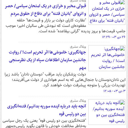
وبلاگ مشرق
قبولی مخبر و خرازی در یک امتحان سیاسی/ حصر
و انزوای "بانیان فتنه" برای دفاع از حقوق مردم
"نظارت کارای دولت بر بازار و قیمت‌ها" حلقه
مفقوده‌ای است که نبودش طی سالیان اخیر؛ موجب
جامپ قیمت‌ها و بروز پدیده "گرانی بیقاعده" شده است.
۲۶ دی ۰۳ - ۱۲:۲۹
وبلاگ مشرق
جهانگیری: خاموشی‌ها اثر تحریم است! / روایت
جانشین سازمان اطلاعات سپاه از یک نظرسنجی
مهم
دولت پزشکیان باید مراقب "دوستانِ نادان" باشد زیرا
این نادان‌دوستان با جنجال‌هایی که به اسم هواداری از دولت می‌آفرینند؛
تهدیدات بزرگی را متوجه پیشرفت دولت خواهند کرد.
۳ دی ۰۳ - ۱۲:۰۵
وبلاگ مشرق
آنچه باید درباره آینده سوریه بدانیم/ فتنه‌انگیزی
بین دو رئیس قوه
"فتنه‌انگیزی بین دو رئیس قوه" یعنی یک رجل سیاسی
به‌خاطر مخالفت خودش با قانون بگوید رئیس‌جمهور