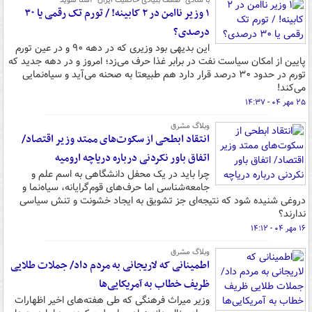
با منادی "ضعف بنیادی حاکمیت ایران" آشنا شوید
۱ وزیر ناامن در ۲ کابینه! / تورم تک رقمی یا ۳۰
درصدی؟
این بدیهی بود وزیری که در دهه ۹۰ و در عین تورم
پایین از امکان سیاست نفت در برابر غذا حرف می‌زد؛ امروز و در دهه جدید که
تورم در حدود ۳۰ درصد قرار دارد هم طبیعتا به صحنه می‌آید و سیاه‌نمایی
می‌کند!
۲۵ مهر ۰۴ - ۱۴:۳۷
وبلاگ مشرق
انتقاد ابطحی از سکوت‌های ممتد وزیر اقتصاد/
اتفاق باور نکردنی درباره دریاچه ارومیه
چرا باید در یک محفل دانشگاهی به اسم علم و
جامعه‌شناسی اما حرف‌های قوم‌گرایانه، سیاه‌نما و
دروغی شنیده شود که نتیجه‌ای جز تشویق به ایجاد خشونت و تنش سیاسی
ندارند؟
۱۶ مهر ۰۴ - ۱۴:۱۲
وبلاگ مشرق
اطمینانی که لاریجانی به مردم داد/ جملات طلایی
ظریف خطاب به آمریکایی‌ها
وزیر میراث فرهنگی که طی هفته‌های اخیر اظهارات