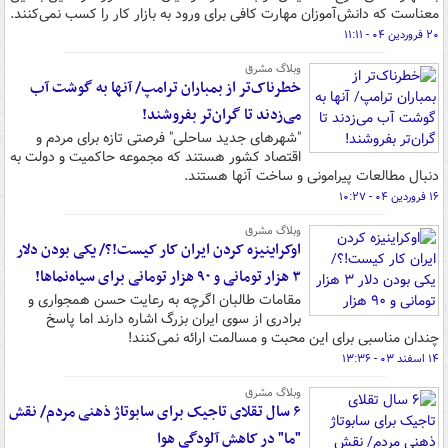
معناست که دانش‌آموزان مهارت کافی برای ورود به بازار کار را کسب نمی‌کنند.
۲۰ فروردین ۰۴ - ۱۱:۱۱
وبلاگ مشرق
خطرناک‌تر از بمباران ترامپ/ آنها به گوشت آب
می‌زدند تا گران‌تر بفروشند!
"شهرهای جدید ساحلی" فرصتی تازه برای مردم و
اقتصاد کشور هستند که مجموعه حاکمیت و دولت به
دنبال مطالعات پیرامونی و ساخت آنها هستند.
۱۶ فروردین ۰۴ - ۱۰:۲۷
وبلاگ مشرق
اوکراینیزه کردن ایران کار کیست!؟/ یکی بودن دلار
۳ هزار تومانی و ۹۰ هزار تومانی برای سیاه‌نماها!
مقامات طالبان اگرچه به رعایت حسن همجواری و
برادری از سوی ایران بزرگ اشاره دارند اما پاسخ
چندان مناسبی برای این محبت و مسالمت ارائه نمی‌کنند!
۱۴ اسفند ۰۳ - ۱۳:۳۶
وبلاگ مشرق
۶ سال تقلای تاجیک برای سابوتاژ ذهنی مردم/ نقش
"ما" در کاهش آلودگی هوا