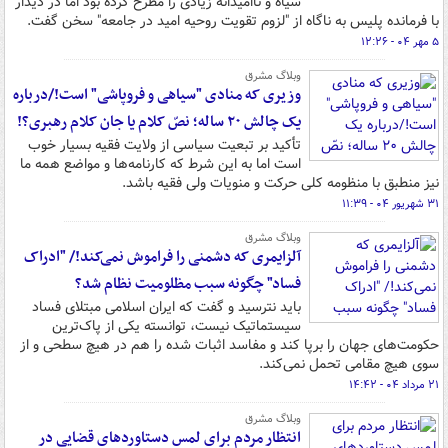
سیاه‌ و ناامیدانه زیادی را مطرح کرده بود اما در دیدار
با فرمانده پلیس به ناگاه از "لزوم تقویت روحیه امید در جامعه" سخن گفت.
۵ مهر ۰۴ - ۱۲:۲۶
وبلاگ مشرق
وزیری که منادی "سیاهی و فروپاشی" است!/درباره
یک چالش ۲۰ ساله؛ نصّ کلام یا جان کلام رهبری؟!
تأکید بر تبعیت سیاسی از ولایت فقیه بسیار خوب
است اما به این شرط که کارنامه‌ها و مواضع همه ما
نیز منطبق با منظومه کلی حرکت و منویات ولی فقیه باشد.
۳۱ شهریور ۰۴ - ۱۱:۳۹
وبلاگ مشرق
آلزایمری که دشمنی را فراموش نمی‌کند!/ "ادراک
فساد" چگونه سبب مظلومیت نظام شد؟
باید نترسید و گفت که ایران اسلامی مبتلای فساد
سیستماتیک نیست، توانسته یکی از پاک‌ترین
حکومت‌های جهان را برپا کند و مفاسد اثبات شده را هم در هیچ سطحی و از
سوی هیچ مقامی تحمل نمی‌کند.
۲۱ مرداد ۰۴ - ۱۴:۴۲
وبلاگ مشرق
انتظار مردم برای لمس دستاوردهای قضایی در