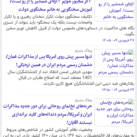
"اگر مجبور شویم"؛ اژه‌ای شمشیر را از رو بست/
آموزش سخنگویی به خانم سخنگوی دولت
تکلیف سخنگوی دولت تکرار سخنان رهبری و یا تکرار
واضحات نیست بلکه یک سخنگو؛ باید بتواند از تسرّی
نگاه های حاکمیت در دستاوردهای ملموس دولت از قبیل کاهش تورم سخن
بگوید.
۲۷ فروردین ۰۴ - ۱۲:۰۵
وبلاگ مشرق
تنها مسیر پیش روی آمریکا پس از مذاکرات عمان/
دشمنان رسمی مردم ایران در همین نزدیکی!
مهدی خزعلی ضمن انتقاد تند از اغتشاشگران سال
1401 معتقد است که اصلاح طلبان در قبال
رفتارهای ضد دینی این اغتشاشگران هیچ کاری نکردند.
۲۴ فروردین ۰۴ - ۱۳:۵۰
وبلاگ مشرق
حربه‌های نخ‌نمای روحانی برای دور جدید مذاکرات
ایران و آمریکا/ مردم دندانه‌های کلید براندازی
نیستند آقایان!
وضعیت نظام آموزشی کشور در شاخص‌های مربوط
به مهارت‌های فارغ‌التحصیلان، رتبه ۱۳۶ را در میان ۱۴۰ کشور دارد. این به این