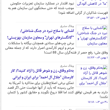
نبود اقتدار در عملکرد سازمان تعزیرات حکومتی
موجب شده که حتی سخنگوی این سازمان هم به
فهرست شاکیان از گرانی اضافه شود!
۶ بهمن ۰۳ - ۱۳:۵۲
وبلاگ مشرق
آشنایی با سلاح نبرد در جنگ شناختی/
"گانگسترهای تهران" و معاون سازمان بهزیستی!
برخی چپ‌های ستادی همچنان بیگانه با مشکلات
مردم و لزوم کارآمدی اصرار دارند که از جمله معانی
وفاق ملی؛ رفع حصر از فتنه‌گران سال 88 است!
۱ بهمن ۰۳ - ۱۷:۲۳
وبلاگ مشرق
به‌نام وفاق، زن و شوهر قاتل را آزاد کنید!/ کار
کارستان "جلال آل احمد" برای ایران و ایرانی
تمنّای برخی اصلاح‌طلبان برای مذاکره با آمریکا به
جایی رسیده که باید از آنها خواست حتی اگر قصد
دارند به هر قیمتی توافق کنند اما اقلا دروغ نگویند و حقایق کشور را کتمان
نکنند!
۳۰ دی ۰۳ - ۱۷:۱۸