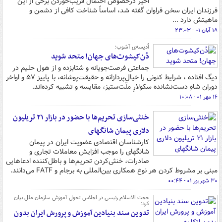
اخیر درخصوص احتمال فریب‌خوردن برخی از این
فرزندان ایران سخن فراوان گفته شد، اساساً شناخت کافی از دشمن و
ماهیتش دارد ...
۱۸ آبان ۰۱ - ۲۳:۰۳
اُدیسه‌ی آشوب؛
دُن‌کیشوت‌های جهان! متحد شوید
جماعتی فرصت‌جویانه و شتابزده و از هول حلیم در
دیگ افتاده ، شرایط کنونی را خیال‌پردازانه و حقیقت‌پوشانه، با پاییز ۵۷ و اواخر
دوران شاهِ دست‌نشانده سکولارِ ملّت‌ستیز، مقایسه و تشبیه کرده‌اند.
۱۶ مهر ۰۱ - ۱۰:۰۸
خنثی‌سازی تحریم‌ها با حضور در بازار ۲۱ تریلیون
دلاری پیمان شانگهای
کارشناسان اقتصادی عضویت ایران در پیمان
شانگهای را موجب افزایش معاملات تجاری و
صادرات، خنثی‌کردن تحریم‌ها و باطل‌کننده ادعاهایی
مبنی بر مشروط کردن هر نوع همکاری بین‌المللی به برجام و FATF می‌دانند.
۳۰ شهریور ۰۱ - ۰۰:۴۴
حجت الاسلام رئیسی در اجلاس تحول آموزش سازمان ملل بیان
کرد:
تدوین سند بنیادین آموزش و پرورش ایران بدون