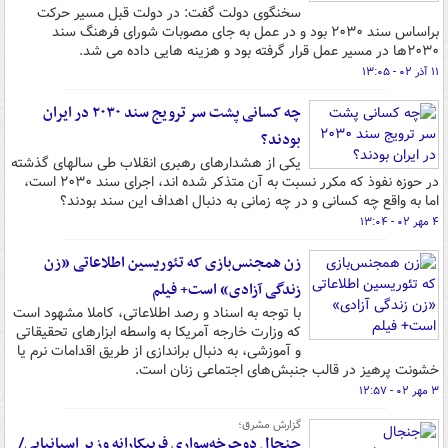
سخنگوی دولت گفت: در دولت قبل مسیر حرکت
براساس سند ۲۰۳۰ بود و در عمل به جای مصوبات شورای فرهنگ سند
۲۰۳۰ها در مسیر عمل قرار گرفته بود و هزینه هایی داده می شد.
۱۱ آذر ۰۲ - ۱۳:۰۵
چه کسانی پشت سر ترویج سند ۲۰۳۰ در ایران
بودند؟
یکی از هشدارهای رهبری انقلاب طی سالهای گذشته
در حوزه نفوذ که مکرر نسبت به آن متذکر شده اند، اجرای سند ۲۰۳۰ است،
اما به واقع چه کسانی و در چه زمانی به دنبال اهداف این سند بودند؟
۴ مهر ۰۲ - ۱۳:۰۴
زن همجنس‌بازی که تئوریسین اطلاعاتی «زن
زندگی آزادی» است+ فیلم
با توجه به اسناد و رصد اطلاعاتی، کاملا مشهود است
که وزارت خارجه آمریکا به واسطه ابزارهای تحقیقاتی
و آموزشی، به دنبال براندازی از طریق اقدامات نرم یا
خشونت پرهیز در قالب جنبش‌های اجتماعی زنان است.
۳ مهر ۰۲ - ۱۲:۵۷
گزارش مشرق؛
جنجال دوچرخه‌سواری فریبکارانه وزیر اسپانیایی/