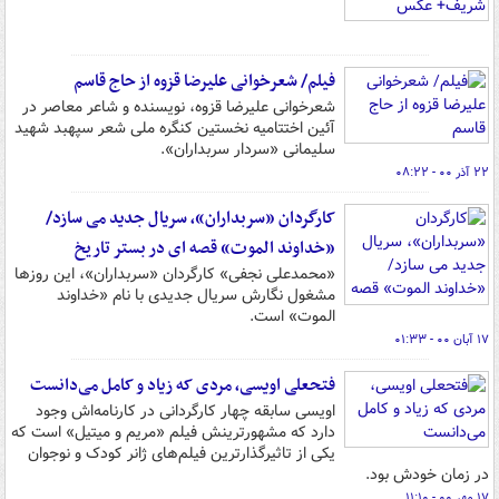
فیلم/ شعرخوانی علیرضا قزوه از حاج قاسم
شعرخوانی علیرضا قزوه، نویسنده و شاعر معاصر در
آئین اختتامیه نخستین کنگره ملی شعر سپهبد شهید
سلیمانی «سردار سربداران».
۲۲ آذر ۰۰ - ۰۸:۲۲
کارگردان «سربداران»، سریال جدید می سازد/
«خداوند الموت» قصه ای در بستر تاریخ
«محمدعلی نجفی» کارگردان «سربداران»، این روزها
مشغول نگارش سریال جدیدی با نام «خداوند
الموت» است.
۱۷ آبان ۰۰ - ۰۱:۳۳
فتحعلی اویسی، مردی که زیاد و کامل می‌دانست
اویسی سابقه چهار کارگردانی در کارنامه‌اش وجود
دارد که مشهورترینش فیلم «مریم و میتیل» است که
یکی از تاثیرگذارترین فیلم‌های ژانر کودک و نوجوان
در زمان خودش بود.
۱۷ مهر ۰۰ - ۱۱:۱۰