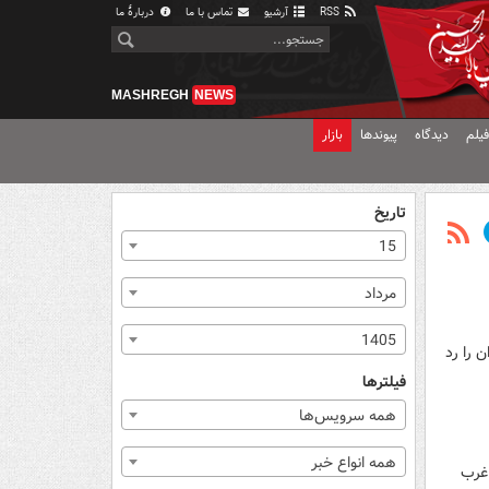
RSS
آرشیو
تماس با ما
دربارهٔ ما
MASHREGH
NEWS
یلم
دیدگاه
پیوندها
بازار
تاریخ
15
مرداد
1405
 را رد
فیلترها
همه سرویس‌ها
همه انواع خبر
 غرب