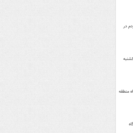
دم در
روازها تا ساعت ۲ بامداد روز یکشنبه
اه منطقه
اه