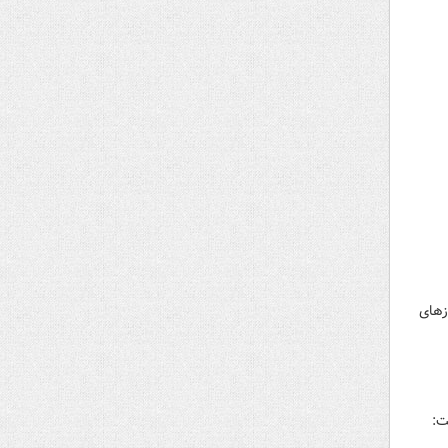
زهای
 و گفت: