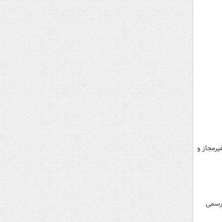
یرمجاز و
 رسمی