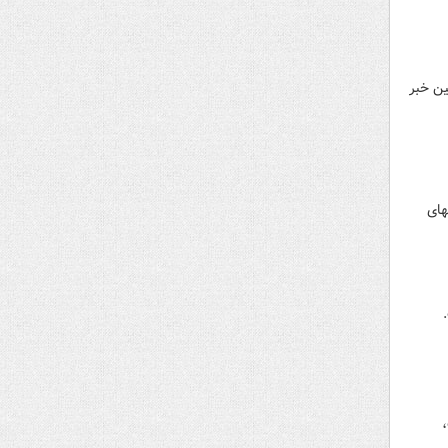
ین خبر
های