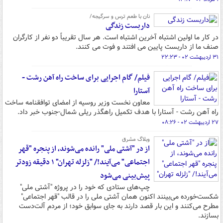
نان با طعم ترس و سرگیجه/
داربست زندگی
در کار ما اولین اشتباه آخرین اشتباه است. هر سال تقریباً دو نفر از کارگران
صنف ما از داربست پایین می افتند و فوت می کنند.
۳۱ اردیبهشت ۰۲ - ۲۲:۲۳
فیلم/ گام اجرایی برای ساخت راه آهن رشت -
آستارا
معاون نخست وزیر روسیه از امضای توافقنامه ساخت
راه آهن رشت - آستارا با هدف تکمیل راهگذر ریلی شمال-جنوب خبر داد.
۲۷ اردیبهشت ۰۲ - ۰۸:۲۶
وبلاگ مشرق
از در "آشتی ملی" رانده می‌شوند، از پنجره "قهر
اجتماعی" می‌آیند!/ "زلزله تهران" ۱ دقیقه زودتر
پیش‌بینی می‌شود
چپ‌های ستادی که خود را در پروژه "آشتی ملی"
شکست‌خورده می‌بینند اکنون همان آشتی ملی را در قالب "قهر اجتماعی"
مطرح می‌کنند و این بار قصد دارند به جای سوابق خود؛ از مردم آلت‌دست
بسازند.