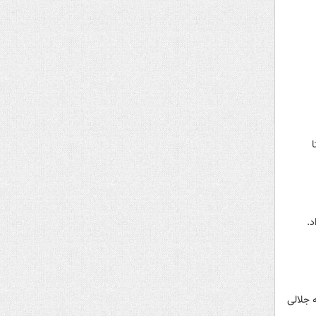
ا
د.
 جلالی