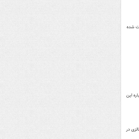
شت شده
اره این
لزی در