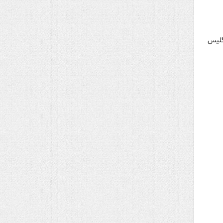
نگلیس