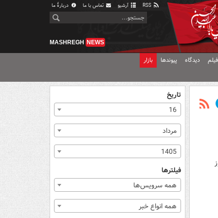
RSS
آرشیو
تماس با ما
دربارهٔ ما
MASHREGH
NEWS
یلم
دیدگاه
پیوندها
بازار
تاریخ
16
مرداد
1405
گر روز
فیلترها
همه سرویس‌ها
همه انواع خبر