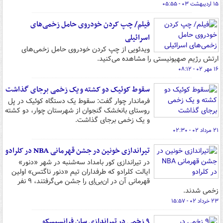
۱۵ اردیبهشت ۰۳ - ۰۵:۵۵
فیلم/ چپ کردن خودروی حامل زخمی‌های
اسرائیلی
ویدئویی از چپ کردن خودروی حامل زخمی‌های
ارتش رژیم صهیونیستی را مشاهده می‌کنید.
۱۶ مهر ۰۲ - ۰۸:۱۲
سقوط کوئیک دو کشته و یک زخمی برجای گذاشت
فرماندار چوار گفت: سقوط یک دستگاه کوئیک در پل
روستای بانخشک گنجوان از شهرستان چوار، دو کشته
و یک زخمی برجای گذاشت.
۲۱ مرداد ۰۲ - ۰۲:۳۰
تیراندازی خونین در جشن قهرمانی NBA در کلرادو
در تیراندازی کور بامداد سه‌شنبه در شهر «دنور»
ایالت کلرادو که طرفداران تیم «دنور ناگتس» اولین
قهرمانی آن در ان‌بی‌اِی را جشن می‌گرفتند، ۹ نفر
زخمی شدند.
۲۳ خرداد ۰۲ - ۱۵:۵۷
۹ زخمی در تیراندازی سان فرانسیسکو