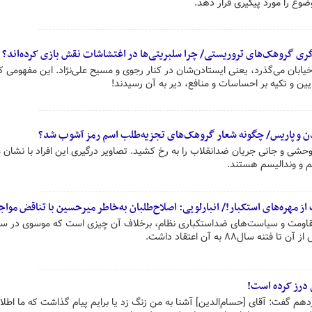
وضوع را مورد پیگیری قرار دهد.
گری گروهک‌های تروریستی/ چرا سلبریتی‌ها در اغتشاشات نقش بازی کرده‌اند؟
یابان می‌گذرد، یعنی ایستادن‌شان در کنار رجوی و مسیح علی‌نژاد. این مفهومی ک
ین و تکیه بر احساسات و منافع، دیر به آن رسیدند!
دن و پاریس/ چگونه شعار گروهک‌های تجزیه‌طلب اسم رمز آشوب شد؟
شی و جانی جریان ضدانقلاب را به رخ کشید. تصاویر درگیری این افراد با نشان 
م و وندالیسم هستند.
ز مهره‌های استکبار!/ انبارلویی: اصلاح‌طلبان به‌خاطر میرحسین با تناقض مواجه
مقاومت و سیاست‌های ضداستکباری نظام، برخلاف آن چیزی است که موسوی در سا
 درز کرده است!
دهم گفت: آقای [حسام‌الدین] آشنا به من زنگ زد یا برایم پیام گذاشت که ما اطلا