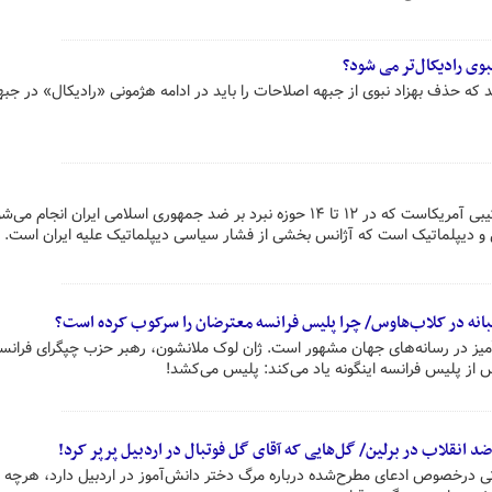
وی رادیکال‌تر می شود؟
که حذف بهزاد نبوی از جبهه اصلاحات را باید در ادامه هژمونی «رادیکال» در جبه
آژانس در حقیقت بخشی از جنگ ترکیبی آمریکاست که در ۱۲ تا ۱۴ حوزه نبرد بر ضد جمهوری اسلامی ایران ان
ی و دیپلماتیک است که آژانس بخشی از فشار سیاسی دیپلماتیک علیه ایران است.
انه در کلاب‌هاوس/ چرا پلیس فرانسه معترضان را سرکوب کرده است؟
یز در رسانه‌های جهان مشهور است. ژان لوک ملانشون، رهبر حزب چپگرای فرانس
س از پلیس فرانسه اینگونه یاد می‌کند: پلیس می‌کشد!
انقلاب در برلین/ گل‌هایی که آقای گل فوتبال در اردبیل پرپر کرد!
اتی درخصوص ادعای مطرح‌شده درباره مرگ دختر دانش‌آموز در اردبیل دارد، هرچه س