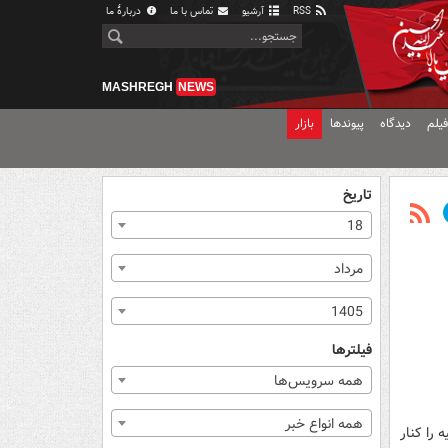
RSS
آرشیو
تماس با ما
دربارهٔ ما
MASHREGH
NEWS
یلم
دیدگاه
پیوندها
بازار
تاریخ
18
مرداد
1405
فیلترها
همه سرویس‌ها
همه انواع خبر
را کنار