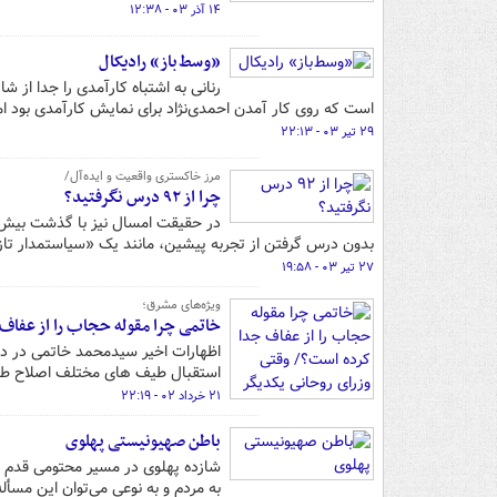
۱۴ آذر ۰۳ - ۱۲:۳۸
«وسط باز» رادیکال
رنانی به اشتباه کارآمدی را جدا از
است که روی کار آمدن احمدی‌نژاد برای نمایش کارآمدی بود ا
۲۹ تیر ۰۳ - ۲۲:۱۳
مرز خاکستری واقعیت و ایده‌آل/
چرا از ۹۲ درس نگرفتید؟
بدون درس گرفتن از تجربه پیشین، مانند یک «سیاستمدار تازه‌
۲۷ تیر ۰۳ - ۱۹:۵۸
ویژه‌های مشرق؛
خاتمی چرا مقوله حجاب را از عفاف 
اظهارات اخیر سیدمحمد خاتمی در دید
استقبال طیف های مختلف اصلاح طلبا
۲۱ خرداد ۰۲ - ۲۲:۱۹
باطن صهیونیستی پهلوی
شازده پهلوی در مسیر محتومی قدم گ
به مردم و به نوعی می‌توان این مسأل