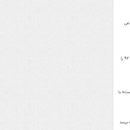
دعی
در حقیقت امسال نیز با گذشت بیش از یک دهه، آقای سعید جلیلی بار دیگر تجربه تلخ انتخابات ریاست‌جمهوری سال ۹۲ را
ست» با
 برسد