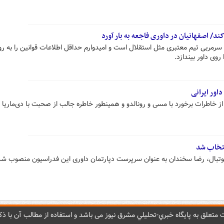
ند/ اصفهانیان در داوری فاجعه به بار آورد
سرمربی تیم معتبری مثل استقلال است و امیدوارم حداقل اطلاعات قوانین را به رو
 روی داور بیندازد.
داور ایرانی
ز خاطرات برخورد با مسی و رونالدو و همینطور خاطره جالب از صحبت با دی‌ماریا 
نتخاب شد
وتبال، رضا سخندان به عنوان سرپرست دپارتمان داوری این فدراسیون منصوب شد
متعلق به پایگاه خبري-تحليلي مشرق نيوز می باشد و استفاده از مطالب آن با ذکر