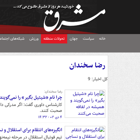
خانه
سیاست
جهان
تحولات منطقه
ورزش
شبکه‌های اجتماع
رضا سخندان
کل اخبار: 9
رضا سخندان:
چرا نام «شیتیل بگیر» را نمی‌گوین
کارشناس داوری گفت: اگر مدرکی دارند
صحبت کنند.
۴ دی ۰۲ - ۱۴:۳۲
انگیزه‌های انتقام برای استقلال و 