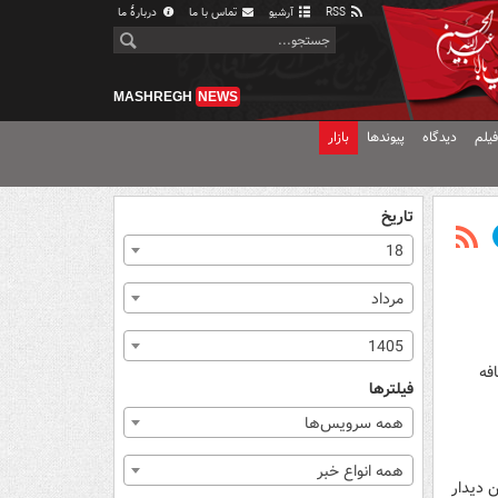
RSS
آرشیو
تماس با ما
دربارهٔ ما
MASHREGH
NEWS
یلم
دیدگاه
پیوندها
بازار
تاریخ
18
مرداد
1405
فه
فیلترها
همه سرویس‌ها
همه انواع خبر
قابل نساجی قرار بگیرد و هر ۲ تیم برای این دیدار