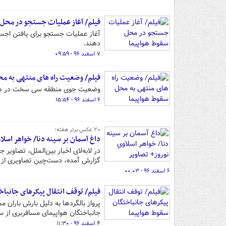
فیلم/ آغاز عملیات جستجو در محل 
آغاز عملیات جستجو برای یافتن اجس
دهند.
۷ اسفند ۹۶ - ۰۹:۵۹
فیلم/ وضعیت راه های منتهی به مح
وضعیت جوی منطقه سی سخت در هشت
۶ اسفند ۹۶ - ۱۵:۵۴
۲۰ عکس برتر هفته؛
داغ آسمان بر سینه دنا/ خواهر اسلا
در لابه‌لای اخبار بین‌الملل، تصاویر
گزارش آمده، دست‌چین تصاویری از 
۶ اسفند ۹۶ - ۰۰:۰۳
فیلم/ توقف انتقال پیکرهای جانباخ
پرواز بالگردها به دلیل بارش باران
جانباختگان هواپیمای مسافربری از س
۴ اسفند ۹۶ - ۱۱:۳۰