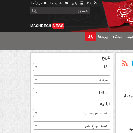
RSS
آرشیو
تماس با ما
دربارهٔ ما
MASHREGH
NEWS
یلم
دیدگاه
پیوندها
بازار
تاریخ
18
مرداد
1405
د، از
فیلترها
همه سرویس‌ها
همه انواع خبر
 تیم