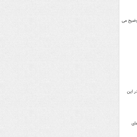
توضیح می
ر این
ای