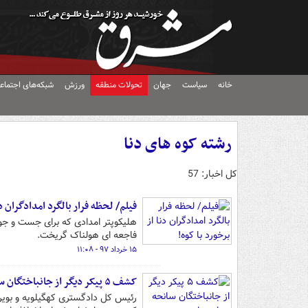
خانه
سیاست
جهان
تحولات منطقه
ورزش
شبکه‌های اجتماع
رشته کوه های دنا
کل اخبار: 57
فیلم/ لحظه فرار بالگرد امدادگران دن
هلیکوپتر امدادی که برای جست و جو و
فاجعه ای هولناک گریخت.
۱۵ خرداد ۹۷ - ۱۱:۰۸
کشف ۵ پیکر دیگر از جانباختگان سانحه هوایی یاسوج