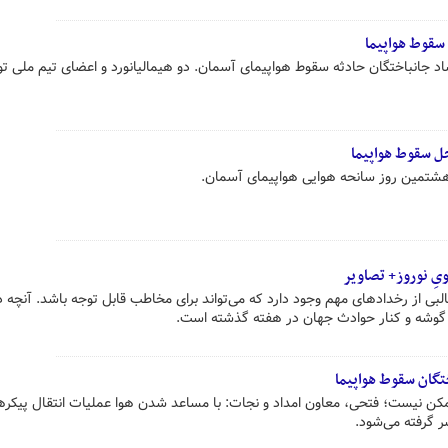
سقوط هواپیما
اد جانباختگان حادثه سقوط هواپیمای آسمان. دو هیمالیانورد و اعضای تیم ملی 
ل سقوط هواپیما
مین روز سانحه هوایی هواپیمای آسمان.
ویِ نوروز+ تصاویر
 جالبی از رخدادهای مهم وجود دارد که می‌تواند برای مخاطب قابل توجه باشد. آنچه د
گوشه و کنار حوادث جهان در هفته گذشته است.
تگان سقوط هواپیما
 ممکن نیست؛ فتحی، معاون امداد و نجات: با مساعد شدن هوا عملیات انتقال پیکره
ر گرفته می‌شود.