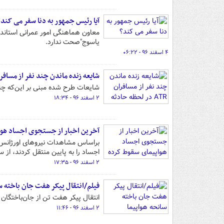
آیا رئیس جمهور به دنا سفر می کند؟
معاون هماهنگی امور عمرانی استاندا
یاسوج"صحت ندارد.
۴ اسفند ۹۶ - ۰۶:۲۲
شایعه زنده ماندن چند نفر از مسافران ATR در لحظه ح
شایعات طرح شده مبنی بر این‌که چند 
۲ اسفند ۹۶ - ۱۸:۳۴
آخرین اخبار از جستجوی اجساد هو
براساس مشاهدات نیروهای اورژانس ا
اجساد را به پایین منتقل کردند، از س
۲ اسفند ۹۶ - ۱۷:۳۵
فیلم/انتقال پیکر هفت جان باخته س
انتقال پیکر هفت تن از جان‌باختگان
۲ اسفند ۹۶ - ۱۱:۴۶