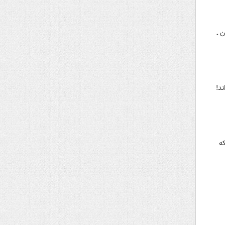
 ـ
ند!
ه