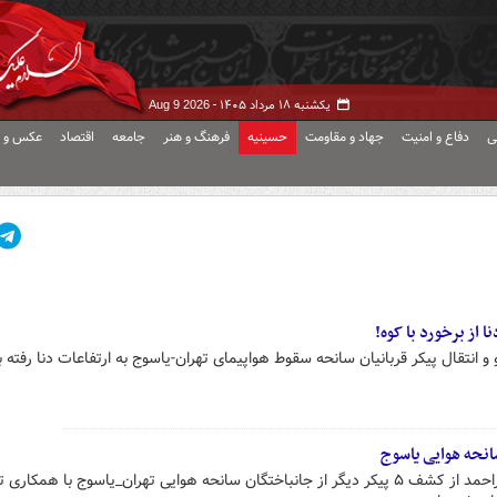
یکشنبه ۱۸ مرداد ۱۴۰۵ -
Aug 9 2026
ی
دفاع و امنیت
جهاد و مقاومت
حسینیه
فرهنگ و هنر
جامعه
اقتصاد
عکس و ف
ا از برخورد با کوه!
 انتقال پیکر قربانیان سانحه سقوط هواپیمای تهران-یاسوج به ارتفاعات دنا رفته بو
رئیس کل دادگستری کهگیلویه و بویراحمد از کشف ۵ پیکر دیگر از جانباختگان سانحه هوایی تهران_یاسوج با همکاری