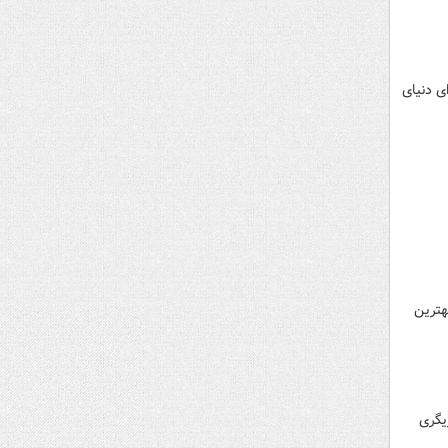
هره افسانه ای دنیای
 بهترین
 What’s My Name از دنیای بازیگری