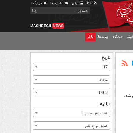
RSS
آرشیو
تماس با ما
دربارهٔ ما
MASHREGH
NEWS
یلم
دیدگاه
پیوندها
بازار
تاریخ
17
مرداد
1405
فیلترها
همه سرویس‌ها
همه انواع خبر