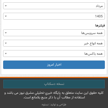
مرداد
1405
فیلترها
همه سرویس‌ها
همه انواع خبر
همه باکس‌ها
اخبار امروز
نسخه دسکتاپ
کليه حقوق اين سايت متعلق به پایگاه خبري-تحليلي مشرق نيوز می باشد و
استفاده از مطالب آن با ذکر منبع بلامانع است.
طراحی و تولید: نستوه