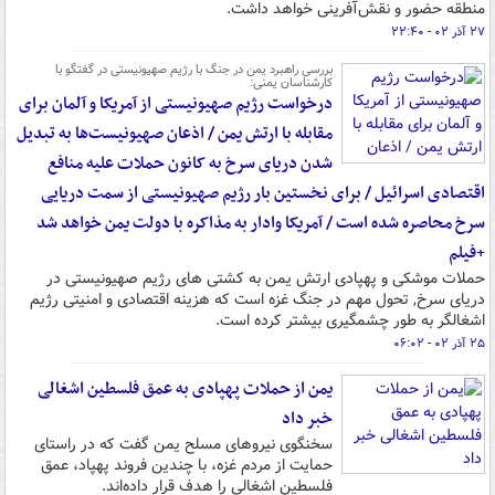
منطقه حضور و نقش‌آفرینی خواهد داشت.
۲۷ آذر ۰۲ - ۲۲:۴۰
بررسی راهبرد یمن در جنگ با رژیم صهیونیستی در گفتگو با
کارشناسان یمنی:
درخواست رژیم صهیونیستی از آمریکا و آلمان برای
مقابله با ارتش یمن / اذعان صهیونیست‌ها به تبدیل
شدن دریای سرخ به کانون حملات علیه منافع
اقتصادی اسرائیل / برای نخستین بار رژیم صهیونیستی از سمت دریایی
سرخ محاصره شده است / آمریکا وادار به مذاکره با دولت یمن خواهد شد
+فیلم
حملات موشکی و پهپادی ارتش یمن به کشتی های رژیم صهیونیستی در
دریای سرخ, تحول مهم در جنگ غزه است که هزینه اقتصادی و امنیتی رژیم
اشغالگر به طور چشمگیری بیشتر کرده است.
۲۵ آذر ۰۲ - ۰۶:۰۲
یمن از حملات پهپادی به عمق فلسطین اشغالی
خبر داد
سخنگوی نیروهای مسلح یمن گفت که در راستای
حمایت از مردم غزه، با چندین فروند پهپاد، عمق
فلسطین اشغالی را هدف قرار داده‌اند.