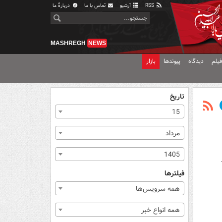
RSS
آرشیو
تماس با ما
دربارهٔ ما
MASHREGH
NEWS
یلم
دیدگاه
پیوندها
بازار
تاریخ
15
مرداد
1405
فیلترها
همه سرویس‌ها
همه انواع خبر