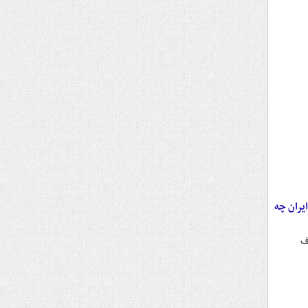
یران چه
ف