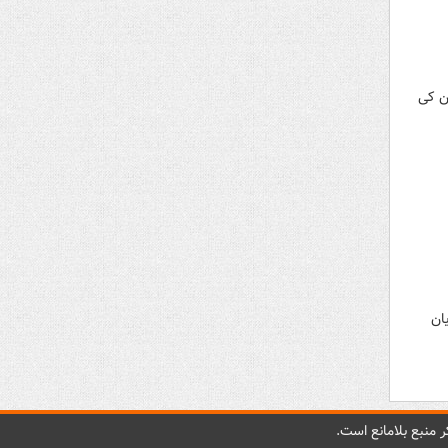
هن کی
ان
 منبع بلامانع است.