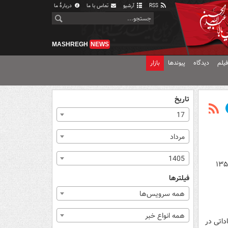
RSS
آرشیو
تماس با ما
دربارهٔ ما
MASHREGH
NEWS
یلم
دیدگاه
پیوندها
بازار
تاریخ
17
مرداد
1405
فیلترها
همه سرویس‌ها
همه انواع خبر
داتی در