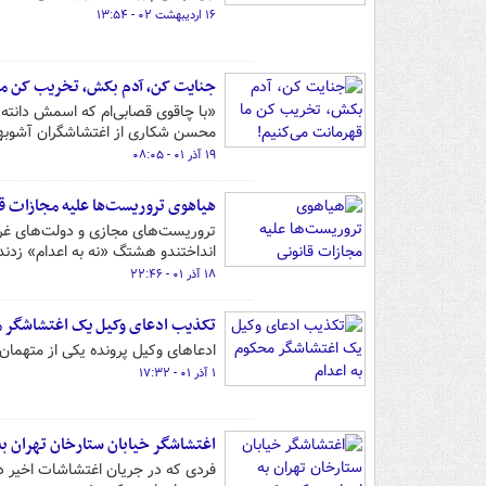
۱۶ اردیبهشت ۰۲ - ۱۳:۵۴
جنایت کن، آدم بکش‌، تخریب کن ما
«با چاقوی قصابی‌ام که اسمش دانته بو
محسن شکاری از اغتشاشگران آشوبها
۱۹ آذر ۰۱ - ۰۸:۰۵
هیاهوی تروریست‌ها علیه مجازات قا
تروریست‌های مجازی و دولت‌های غربی
انداختندو هشتگ «نه به اعدام» زدند
۱۸ آذر ۰۱ - ۲۲:۴۶
تکذیب ادعای وکیل یک اغتشاشگر م
ادعاهای وکیل پرونده یکی از متهما
۱ آذر ۰۱ - ۱۷:۳۲
اغتشاشگر خیابان ستارخان تهران ب
فردی که در جریان اغتشاشات اخیر در