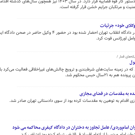
بوده است و به عنوان یک اولویت در دستور کار قوه قضاییه قرار دارد. در سال ۱۴۰۳ نیز همچون سال‌های گذشته
منیت و مرتکبان جرایم خشن قرار گرفته است.
وکلای خود+ جزئیات
قوه قضائیه اعلام کرد: یک متهم که در دادگاه انقلاب تهران احضار شده بود در حضور ۴ وکیل حاضر در صحن
امل اورژانس فوت کرد.
ه‌های قمار /
ول
که در زمینه سایت‌های شرط‌بندی و ترویج چالش‌های غیراخلاقی فعالیت می‌کرد با
۲سال حبس محکوم شد.
ده به مقدسات در فضای مجازی
 اقدام به توهین به مقدسات کرده بود از سوی دادستانی تهران صادر شد.
ن امام‌وردی/ عامل تجاوز به دختران در دادگاه کیفری محاکمه می شود
ن امام وردی را از اتهام افساد فی‌الارض تبرئه کرده بود اعتراض کرد.