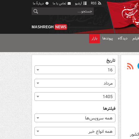
RSS
آرشیو
تماس با ما
دربارهٔ ما
MASHREGH
NEWS
یلم
دیدگاه
پیوندها
بازار
تاریخ
16
مرداد
1405
فیلترها
همه سرویس‌ها
همه انواع خبر
کشور