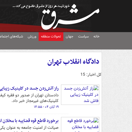
خانه
سیاست
جهان
تحولات منطقه
ورزش
شبکه‌های اجتماع
دادگاه انقلاب تهران
کل اخبار: 15
راز آتش‌زدن جسد در کلینیک زیبای
دادستان تهران از صدور دو فقره کی
کلینیک‌های غیرمجاز خبر داد.
۱۹ آبان ۰۴ - ۱۴:۵۵
برخورد قاطع قوه قضاییه با مخلان 
صیانت از امنیت جامعه به عنوان یک