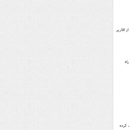
ز اقاریر
اه
 کرده