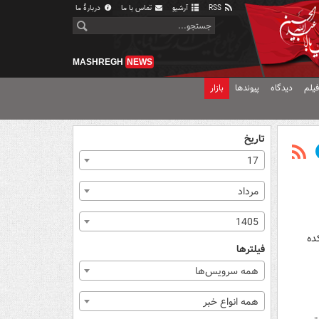
RSS
آرشیو
تماس با ما
دربارهٔ ما
MASHREGH
NEWS
یلم
دیدگاه
پیوندها
بازار
تاریخ
17
مرداد
1405
ده
فیلترها
همه سرویس‌ها
همه انواع خبر