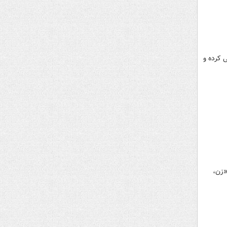
 کرده و
زن‌،