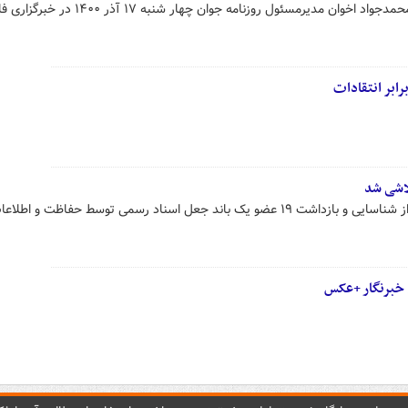
آیین تکریم عبدالله گنجی و معارفه محمدجواد اخوان مدیرمسئول روزنامه جوان چهار شنبه ۱۷ آ
رابر انتقادات
رییس کل دادگستری استان البرز از از شناسایی و بازداشت ۱۹ عضو یک باند جعل اسناد رسمی توسط حفاظت و اطلا
 خبرنگار +عکس