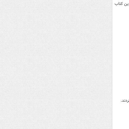
ین کتاب
دند.