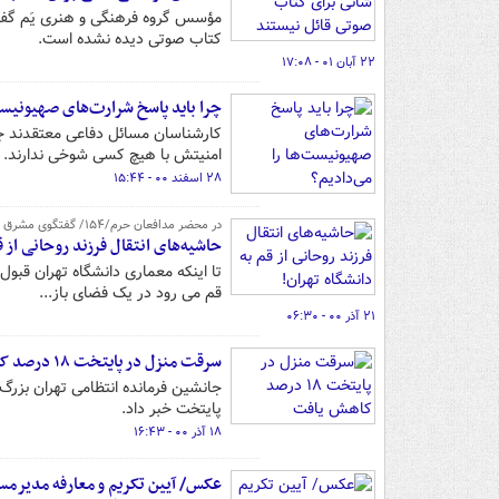
مؤسس گروه فرهنگی و هنری یَم گفت:
کتاب صوتی دیده نشده است.
۲۲ آبان ۰۱ - ۱۷:۰۸
چرا باید پاسخ شرارت‌های صهیونیست
کارشناسان مسائل دفاعی معتقدند جم
امنیتش با هیچ کسی شوخی ندارند.
۲۸ اسفند ۰۰ - ۱۵:۴۴
در محضر مدافعان حرم/۱۵۴/ گفتگوی مشرق با خانواده مدافع‌حرم فاطمیون، شهید مصطفی کریمی/ قسمت سوم
حاشیه‌های انتقال فرزند روحانی از ق
تا اینکه معماری دانشگاه تهران قبو
قم می رود در یک فضای باز...
۲۱ آذر ۰۰ - ۰۶:۳۰
سرقت منزل در پایتخت ۱۸ درصد کاهش یافت
پایتخت خبر داد.
۱۸ آذر ۰۰ - ۱۶:۴۳
عکس/ آیین تکریم و معارفه مدیرمس