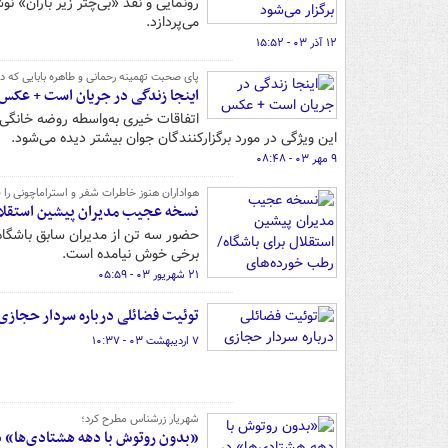
رونمایی و نقد «بی‌چتر زیر باران» 
می‌پردازد.
۱۲ آذر ۰۳ - ۱۵:۵۲
پای صحبت تهمینه رحمانی و طاهره بابایی که دور
اینجا زندگی در جریان است +‌ عکس
اتفاقات خیری به‌واسطه روضه خانگی ر
این ویژگی در مورد برگزارکنندگان جوان بیشتر دیده‌ می‌شود.
۹ مهر ۰۳ - ۰۸:۴۸
هواداران هنوز خاطرات شفر و استراماچونی را ف
نسخه عجیب مدیران پیشین استقلال
حضور سه تن از مدیران سابق باشگاه ا
برخی خوش نیامده است.
۲۱ شهریور ۰۳ - ۰۵:۵۹
توئیت فضائلی درباره سردار حجازی
۷ اردیبهشت ۰۳ - ۱۰:۳۷
شهریار زرشناس مطرح کرد؛
«بدون روتوش با دهه هشتادی‌ها» 