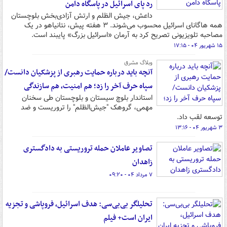
رد پای اسرائیل در پاسگاه دامن
داعش، جیش الظلم و ارتش آزادی‌بخش بلوچستان
همه هاگانای اسرائیل محسوب می‌شوند. ۳ هفته پیش، نتانیاهو در یک
مصاحبه تلویزیونی تصریح کرد به آرمان «اسرائیل بزرگ» پایبند است.
۱۵ شهریور ۰۴ - ۱۷:۱۵
وبلاگ مشرق
آنچه باید درباره حمایت رهبری از پزشکیان دانست/
سپاه حرف آخر را زد؛ هم امنیت، هم سازندگی
استاندار بلوچ سیستان و بلوچستان طی سخنان
مهمی، گروهک "جیش‌الظلم" را تروریست و ضد
توسعه لقب داد.
۳ شهریور ۰۴ - ۱۳:۱۶
تصاویر عاملان حمله تروریستی به دادگستری
زاهدان
۷ مرداد ۰۴ - ۰۹:۲۰
تحلیلگر بی‌بی‌سی: هدف اسرائیل، فروپاشی و تجزیه
ایران است+ فیلم