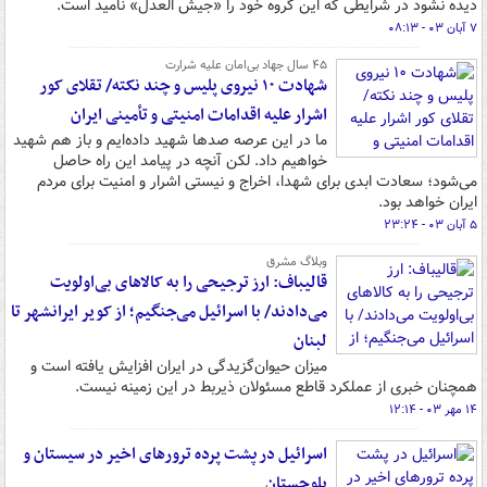
دیده نشود در شرایطی که این گروه خود را «جیش العدل» نامید است.
۷ آبان ۰۳ - ۰۸:۱۳
۴۵ سال جهاد بی‌امان علیه شرارت
شهادت ۱۰ نیروی پلیس و چند نکته/ تقلای کور
اشرار علیه اقدامات امنیتی و تأمینی ایران
ما در این عرصه صدها شهید داده‌ایم و باز هم شهید
خواهیم داد. لکن آنچه در پیامد این راه حاصل
می‌شود؛ سعادت ابدی برای شهدا، اخراج و نیستی اشرار و امنیت برای مردم
ایران خواهد بود.
۵ آبان ۰۳ - ۲۳:۲۴
وبلاگ مشرق
قالیباف: ارز ترجیحی را به کالاهای بی‌اولویت
می‌دادند/ با اسرائیل می‌جنگیم؛ از کویر ایرانشهر تا
لبنان
میزان حیوان‌گزیدگی در ایران افزایش یافته است و
همچنان خبری از عملکرد قاطع مسئولان ذیربط در این زمینه نیست.
۱۴ مهر ۰۳ - ۱۲:۱۴
اسرائیل در پشت پرده ترورهای اخیر در سیستان و
بلوچستان